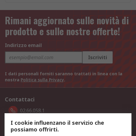
Rimani aggiornato sulle novità di
prodotto e sulle nostre offerte!
Indirizzo email
Iscriviti
I dati personali forniti saranno trattati in linea con la
nostra
Politica sulla Privacy
.
Contattaci
02.66.058.1
I cookie influenzano il servizio che
Seguici
possiamo offrirti.