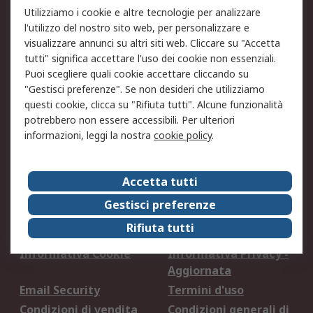
Utilizziamo i cookie e altre tecnologie per analizzare
Accettiamo
l'utilizzo del nostro sito web, per personalizzare e
visualizzare annunci su altri siti web. Cliccare su "Accetta
tutti" significa accettare l'uso dei cookie non essenziali.
Puoi scegliere quali cookie accettare cliccando su
Servizi
"Gestisci preferenze". Se non desideri che utilizziamo
questi cookie, clicca su "Rifiuta tutti". Alcune funzionalità
Tutti i servizi
eProcurement
potrebbero non essere accessibili. Per ulteriori
RS
informazioni, leggi la nostra
cookie policy
RS ScanStock®
.
PurchasingManager™
RS VendStock®
RS ControlStock®
Accetta tutti
Servizio di taratura
MePA
Gestisci preferenze
Legale
Rifiuta tutti
Informativa Cookie
Informativa Privacy -
Aggiornata
Email Security
Termini d'uso
Condizioni di vendita
Condizioni generali di