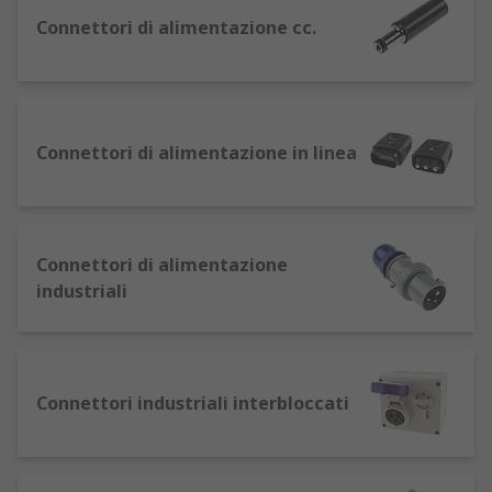
marchi leader come Bulgin, Schurter, Schaffner,
Connettori di alimentazione cc.
Brennenstuhl ed RS Pro.
Si possono inoltre trovare connettori di
alimentazione DC, tipi di connettore jack di
alimentazione e di adattatore universale presa
Connettori di alimentazione in linea
corrente, connettori IEC, connettori industriali,
modelli di filtro iec, connettori per batterie.
I connettori di alimentazione possono
trasportare una corrente alternata (connettori
Connettori di alimentazione
alimentazione CA) o una corrente continua
industriali
(connettori alimentazione CC).
Connettori CA
Connettori industriali interbloccati
Le spine e le prese CA consentono di collegare i
dispositivi all'alimentazione principale di un
edificio. Questi tipi di spine e prese differiscono