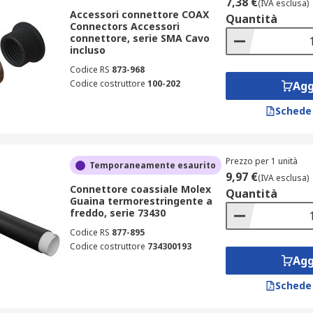
7,38 €
(IVA esclusa)
Accessori connettore COAX
Quantità
Connectors Accessori
connettore, serie SMA Cavo
incluso
Codice RS
873-968
Codice costruttore
100-202
Agg
Schede
Prezzo per 1 unità
Temporaneamente esaurito
9,97 €
(IVA esclusa)
Connettore coassiale Molex
Quantità
Guaina termorestringente a
freddo, serie 73430
Codice RS
877-895
Codice costruttore
734300193
Agg
Schede