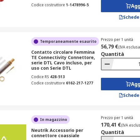
Codice costruttore
1-1478996-5
Agg
Schede
Prezzo per 1 unità
Temporaneamente esaurito
56,79 €
(IVA esclusa
Contatto circolare Femmina
Quantità
TE Connectivity Connettore,
serie DTL Cavo incluso, per
uso con Serie DTL
Codice RS
428-513
Codice costruttore
6162-217-1277
Agg
Schede
Prezzo per 1 unità
In magazzino
170,41 €
(IVA esclu
Neutrik Accessorio per
Quantità
connettore coassiale