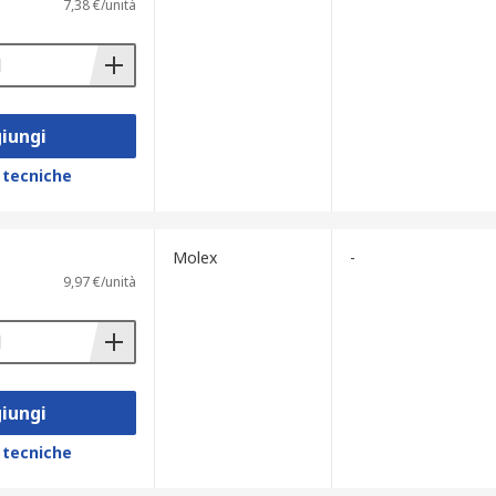
7,38 €/unità
iungi
 tecniche
Molex
-
9,97 €/unità
iungi
 tecniche