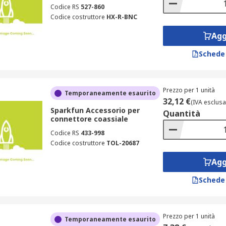
Codice RS
527-860
Codice costruttore
HX-R-BNC
Agg
Schede
Prezzo per 1 unità
Temporaneamente esaurito
32,12 €
(IVA esclusa
Sparkfun Accessorio per
Quantità
connettore coassiale
Codice RS
433-998
Codice costruttore
TOL-20687
Agg
Schede
Prezzo per 1 unità
Temporaneamente esaurito