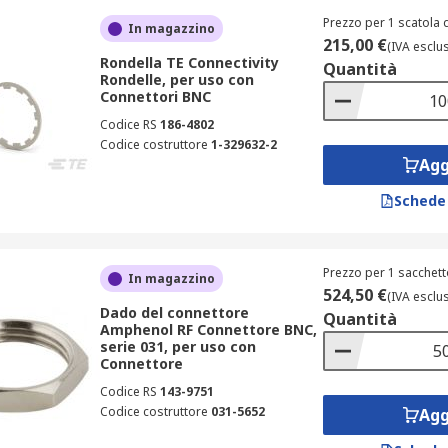
Prezzo per 1 scatola 
In magazzino
215,00 €
(IVA esclu
Rondella TE Connectivity
Quantità
Rondelle, per uso con
Connettori BNC
Codice RS
186-4802
Codice costruttore
1-329632-2
Agg
Schede
Prezzo per 1 sacchett
In magazzino
524,50 €
(IVA esclu
Dado del connettore
Quantità
Amphenol RF Connettore BNC,
serie 031, per uso con
Connettore
Codice RS
143-9751
Codice costruttore
031-5652
Agg