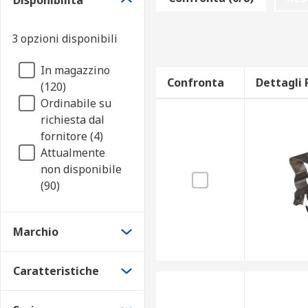
Disponibilità
RS offre una vasta gamma di accessori che aiutano a so
serracavo e protezioni RS ti offre la soluzione.
3 opzioni disponibili
In magazzino
Confronta
Dettagli 
(120)
Ordinabile su
richiesta dal
fornitore (4)
Attualmente
non disponibile
(90)
Marchio
Caratteristiche