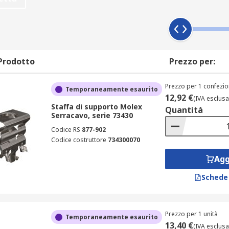
ddisfare tutte le esigenze di connettori coassiali, dai tapp
Prodotto
Prezzo per:
Prezzo per 1 confezio
Temporaneamente esaurito
12,92 €
(IVA esclusa
Staffa di supporto Molex
Quantità
Serracavo, serie 73430
Codice RS
877-902
Codice costruttore
734300070
Agg
Schede
Prezzo per 1 unità
Temporaneamente esaurito
13,40 €
(IVA esclusa