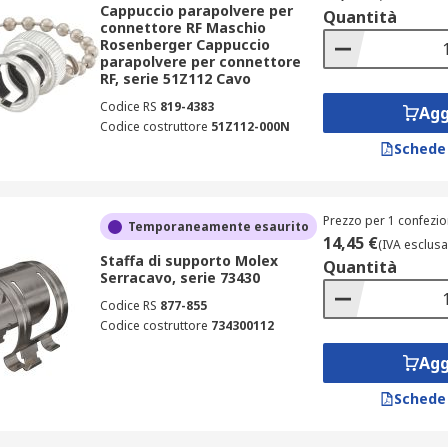
Cappuccio parapolvere per
Quantità
connettore RF Maschio
Rosenberger Cappuccio
parapolvere per connettore
RF, serie 51Z112 Cavo
Codice RS
819-4383
Agg
Codice costruttore
51Z112-000N
Schede
Prezzo per 1 confezio
Temporaneamente esaurito
14,45 €
(IVA esclusa
Staffa di supporto Molex
Quantità
Serracavo, serie 73430
Codice RS
877-855
Codice costruttore
734300112
Agg
Schede