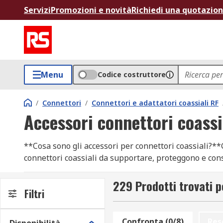
Servizi
Promozioni e novità
Richiedi una quotazio
Menu
Codice costruttore
/
Connettori
/
Connettori e adattatori coassiali RF
Accessori connettori coassi
**Cosa sono gli accessori per connettori coassiali?*
connettori coassiali da supportare, proteggono e co
che consente il collegamento di due diversi componen
229 Prodotti trovati p
I connettori coassiali forniscono un metodo pratico 
Filtri
garantire che il collegamento sia robusto e affidabile
possono essere collegati e scollegati regolarmente.
Confronta (0/8)
Res