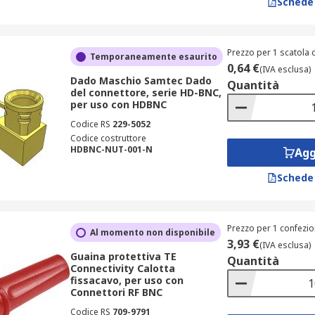
Schede
Prezzo per 1 scatola d
Temporaneamente esaurito
0,64 €
(IVA esclusa)
Dado Maschio Samtec Dado
Quantità
del connettore, serie HD-BNC,
per uso con HDBNC
Codice RS
229-5052
Codice costruttore
HDBNC-NUT-001-N
Agg
Schede
Prezzo per 1 confezio
Al momento non disponibile
3,93 €
(IVA esclusa)
Guaina protettiva TE
Quantità
Connectivity Calotta
fissacavo, per uso con
Connettori RF BNC
Codice RS
709-9791