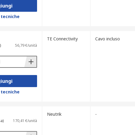
iungi
 tecniche
TE Connectivity
Cavo incluso
)
56,79 €/unità
iungi
 tecniche
Neutrik
-
sa)
170,41 €/unità