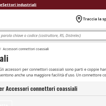
ne
Settori industriali
Traccia la s
/
Accessori connettori coassiali
ali
*Gli accessori per connettori coassiali sono parti e coppie 
nsentono anche una maggiore facilità d'uso. Un connettore
ti dell'apparecchiatura che non possono essere Uniti diret
er Accessori connettori coassiali
per collegare insieme apparecchiature RF. L'uso della nostra
 per lunghi periodi di tempo, soprattutto nelle applicazioni 
etta