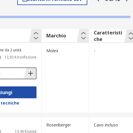
i parapolvere alle guide per cavi con
Caratteristi
Marchio
che
ne da 2 unità
Molex
-
)
12,92 €/confezione
iungi
 tecniche
Rosenberger
Cavo incluso
)
13,40 €/unità