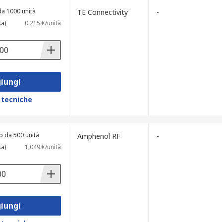
da 1000 unità
TE Connectivity
-
sa)
0,215 €/unità
iungi
 tecniche
o da 500 unità
Amphenol RF
-
sa)
1,049 €/unità
iungi