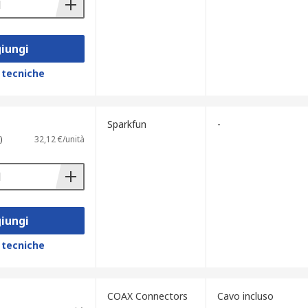
iungi
 tecniche
Sparkfun
-
)
32,12 €/unità
iungi
 tecniche
COAX Connectors
Cavo incluso