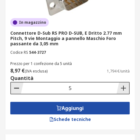
Sono in genere utilizzati nel cablaggio di edifici
per la distribuzione di elettricità, ad esempio
come collegamento degli interruttori elettrici alla
rete elettrica, o per collegare i principali
In magazzino
apparecchi, come i forni.
Connettore D-Sub RS PRO D-SUB, E Dritto 2.77 mm
Pitch, 9 vie Montaggio a pannello Maschio Foro
Connettori D-Sub a saldare
passante da 3,05 mm
Codice RS
544-3727
I connettori D-sub a saldare sono progettati per
Prezzo per 1 confezione da 5 unità
essere collegati al circuito utilizzando la
8,97 €
(IVA esclusa)
1,794 €/unità
saldatura e un saldatore.
Quantità
Connettori D-Sub a molla
Creano un collegamento elettrico serrando
Aggiungi
singoli fili o cavi con una molla.
Schede tecniche
Connettori D-Sub wire-wrap