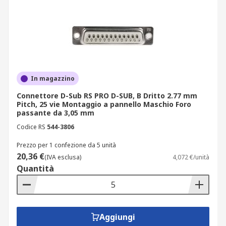
Sono collegati a circuiti stampati utilizzando fili
avvolti intorno ai piedini dei connettori.
Kit di connettori D-Sub
Includono componenti come: connettori, cofano,
viti e inserti per fissare insieme le parti.
In magazzino
Connettore D-Sub RS PRO D-SUB, B Dritto 2.77 mm
I connettori sono in genere dotati di dadi che
Pitch, 25 vie Montaggio a pannello Maschio Foro
accettano viti, e sono usati per bloccare insieme i
passante da 3,05 mm
componenti e per offrire protezione contro le
Codice RS
544-3806
deformazioni meccaniche.
Prezzo per 1 confezione da 5 unità
20,36 €
Il cofano, guscio esterno del connettore, è
(IVA esclusa)
4,072 €/unità
Quantità
solitamente realizzato in metallo duro e
durevole, come lo zinco.
Applicazioni
Aggiungi