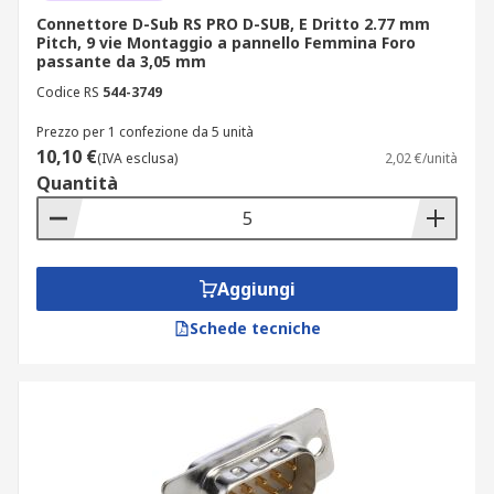
Servono per collegare diversi fili a un unico
Connettore D-Sub RS PRO D-SUB, E Dritto 2.77 mm
connettore ricettivo. È anche possibile utilizzarli
Pitch, 9 vie Montaggio a pannello Femmina Foro
passante da 3,05 mm
per collegare cavi di grandi dimensioni a
Codice RS
544-3749
connettori ricettori di fili standard.
Prezzo per 1 confezione da 5 unità
Connettori D-Sub IDC
10,10 €
(IVA esclusa)
2,02 €/unità
Quantità
Ideati per essere collegati ai conduttori di un
cavo isolato, più comunemente un cavo a nastro,
ossia un cavo con molti fili conduttori che corrono
paralleli l'uno all'altro sullo stesso piano piatto.
Aggiungi
Connettori D-Sub con terminali
Schede tecniche
Sono già pronti per il collegamento alle schede.
Connettori terminali D-Sub a vite