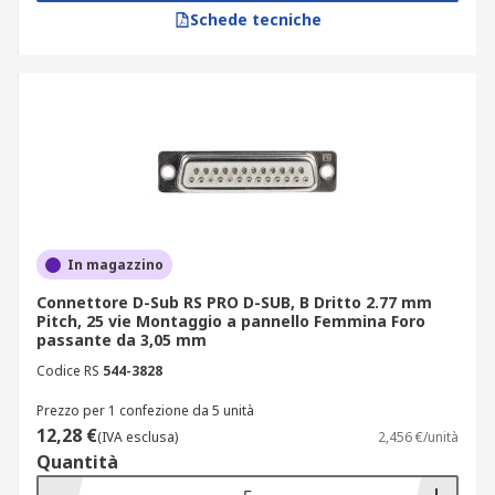
In base ai numero di pin, le applicazioni dei D-
Schede tecniche
sub includono:
D-sub 9 pin: computer, stampanti e
dispositivi di rete
D-sub 15 pin: applicazioni video, come
monitor e proiettori
D-sub 25 pin: applicazioni di alta velocità,
come le unità di disco
In magazzino
Connettore D-Sub RS PRO D-SUB, B Dritto 2.77 mm
Pitch, 25 vie Montaggio a pannello Femmina Foro
passante da 3,05 mm
Codice RS
544-3828
Prezzo per 1 confezione da 5 unità
12,28 €
(IVA esclusa)
2,456 €/unità
Quantità