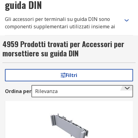
guida DIN
Gli accessori per terminali su guida DIN sono
componenti supplementari utilizzati insieme ai
terminali su guida DIN per una maggiore
funzionalità.
4959 Prodotti trovati per Accessori per
morsettiere su guida DIN
Tipi di accessori per terminali su guida DIN
Nel catalogo RS online è disponibile una vasta
Filtri
gamma di accessori morsettiere guida din, come
ad esempio:
Ordina per
Rilevanza
Piastre terminali e intermedie
Ponti fissi
Strisce segnaletiche
Piastre divisorie