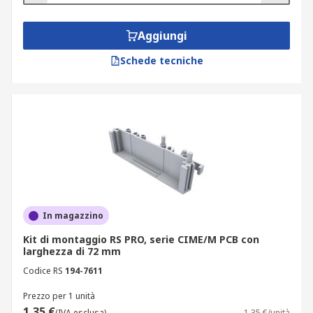
Aggiungi
Schede tecniche
In magazzino
Kit di montaggio RS PRO, serie CIME/M PCB con
larghezza di 72 mm
Codice RS
194-7611
Prezzo per 1 unità
1,35 €
(IVA esclusa)
1,35 €/unità