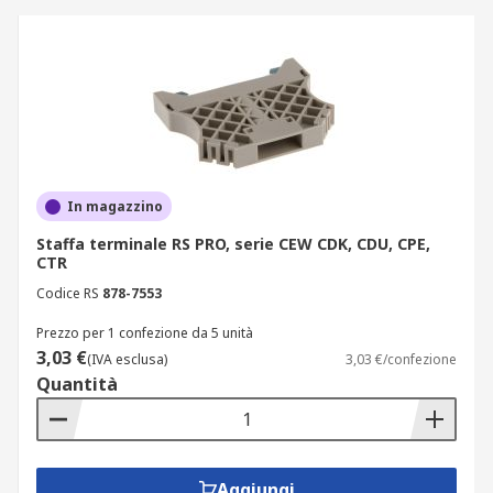
consecutive che si trovano all'interno di una
stessa distanza. Sono costituite da tubi metallici
che entrano in contatto con la barra di
connessione interna nella morsettiera.
In magazzino
Staffa terminale RS PRO, serie CEW CDK, CDU, CPE,
CTR
Codice RS
878-7553
Prezzo per 1 confezione da 5 unità
3,03 €
(IVA esclusa)
3,03 €/confezione
Quantità
Aggiungi