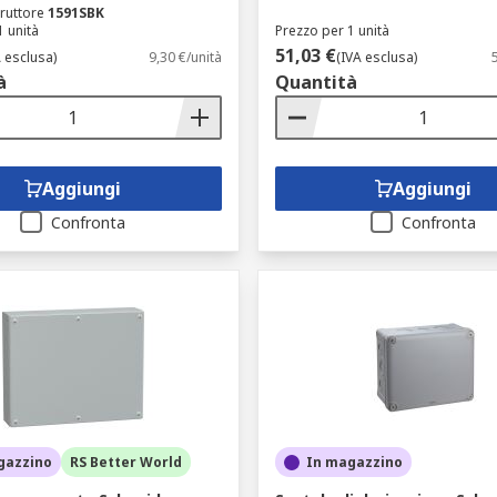
ruttore
1591SBK
1 unità
Prezzo per 1 unità
51,03 €
A esclusa)
9,30 €/unità
(IVA esclusa)
à
Quantità
Aggiungi
Aggiungi
Confronta
Confronta
gazzino
RS Better World
In magazzino