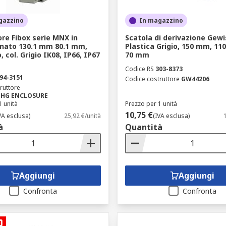
gazzino
In magazzino
re Fibox serie MNX in
Scatola di derivazione Gewi
onato 130.1 mm 80.1 mm,
Plastica Grigio, 150 mm, 1
o, col. Grigio IK08, IP66, IP67
70 mm
Codice RS
303-8373
94-3151
Codice costruttore
GW44206
ruttore
5 HG ENCLOSURE
1 unità
Prezzo per 1 unità
10,75 €
VA esclusa)
25,92 €/unità
(IVA esclusa)
à
Quantità
Aggiungi
Aggiungi
Confronta
Confronta