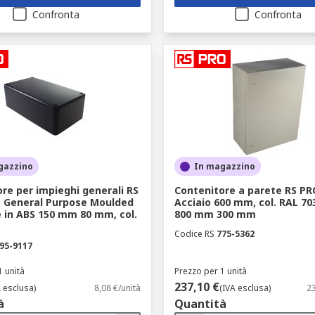
Confronta
Confronta
gazzino
In magazzino
re per impieghi generali RS
Contenitore a parete RS PR
e General Purpose Moulded
Acciaio 600 mm, col. RAL 70
 in ABS 150 mm 80 mm, col.
800 mm 300 mm
Codice RS
775-5362
95-9117
1 unità
Prezzo per 1 unità
237,10 €
A esclusa)
8,08 €/unità
(IVA esclusa)
23
à
Quantità