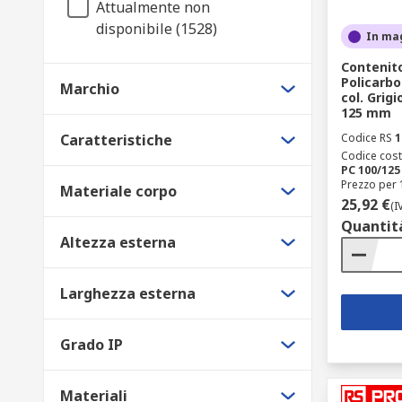
Attualmente non
disponibile (1528)
In ma
Contenito
Policarb
Marchio
col. Grigi
125 mm
Caratteristiche
Codice RS
1
Codice cost
PC 100/12
Prezzo per 
Materiale corpo
25,92 €
(I
Quantit
Altezza esterna
Larghezza esterna
Grado IP
Materiali