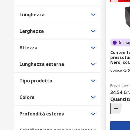
Lunghezza
Larghezza
In ma
Altezza
Contenito
pressofu
Nero, co
Lunghezza esterna
Codice RS
5
Tipo prodotto
Prezzo per 
34,54 €
(I
Colore
Quantit
Profondità esterna