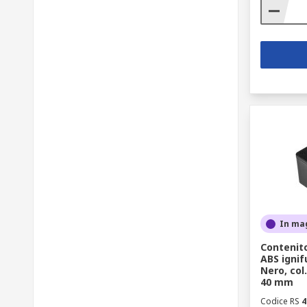
In ma
Contenit
ABS igni
Nero, col
40 mm
Codice RS
4