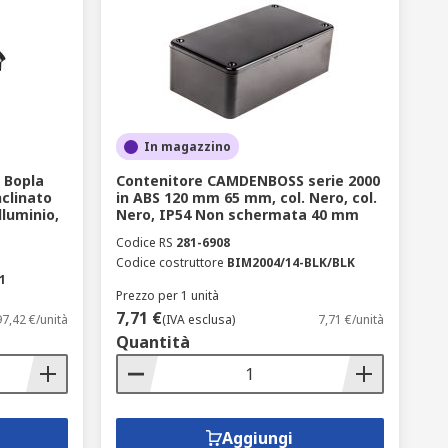
In magazzino
 Bopla
Contenitore CAMDENBOSS serie 2000
nclinato
in ABS 120 mm 65 mm, col. Nero, col.
luminio,
Nero, IP54 Non schermata 40 mm
Codice RS
281-6908
Codice costruttore
BIM2004/14-BLK/BLK
1
Prezzo per 1 unità
7,71 €
97,42 €/unità
(IVA esclusa)
7,71 €/unità
Quantità
Aggiungi