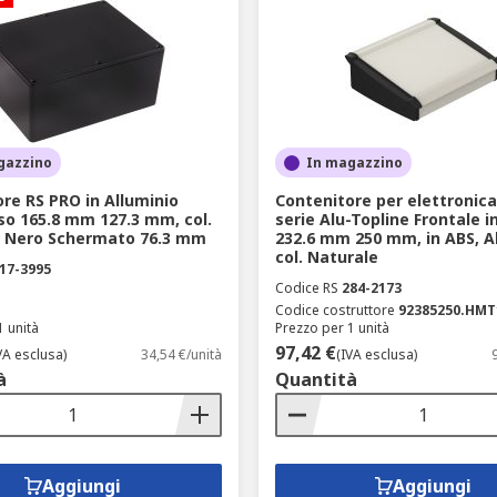
gazzino
In magazzino
re RS PRO in Alluminio
Contenitore per elettronica
so 165.8 mm 127.3 mm, col.
serie Alu-Topline Frontale i
l. Nero Schermato 76.3 mm
232.6 mm 250 mm, in ABS, Al
col. Naturale
17-3995
Codice RS
284-2173
Codice costruttore
92385250.HMT
1 unità
Prezzo per 1 unità
97,42 €
VA esclusa)
34,54 €/unità
(IVA esclusa)
à
Quantità
Aggiungi
Aggiungi