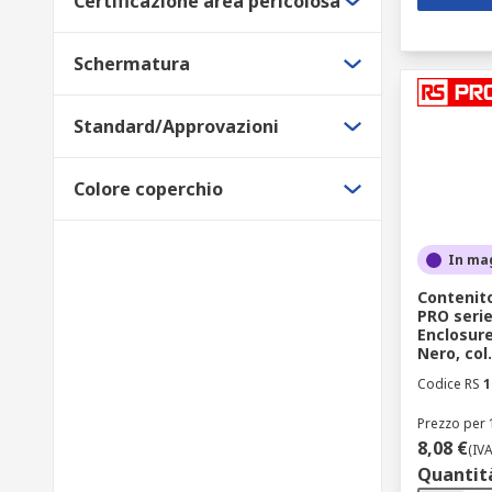
Certificazione area pericolosa
Schermatura
Standard/Approvazioni
Colore coperchio
In ma
Contenito
PRO seri
Enclosure
Nero, col.
Codice RS
1
Prezzo per 
8,08 €
(IV
Quantit