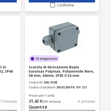
Confronta
In magazzino
O in
Scatola di derivazione Bopla
32, IP66
Euromas Polymas, Poliammide Nero,
58 mm, 64mm, IP65 0 34 mm
Codice RS
266-3108
Codice costruttore
38101200 PK 101-211
Prezzo per 1 unità
21,42 €
7,10 €/unità
(IVA esclusa)
21,42 €/unità
Quantità