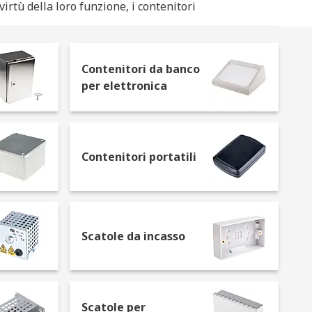
irtù della loro funzione, i contenitori
ossono comprendere un sistema di
Contenitori da banco
per elettronica
r le schede Arduino o le custodie
sono normalmente dotati di una struttura
o essere trasparenti per rivelarne il
Contenitori portatili
ossono avere una o due sportelli, a
terie e i circuiti stampati o utensili come
Scatole da incasso
ttrici nella stessa scatola.
o stretto per i contenitori autoportanti.
Scatole per