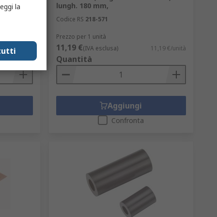
lungh. 180 mm,
eggi la
Codice RS
218-571
Prezzo per 1 unità
11,19 €
3,29 €/unità
(IVA esclusa)
11,19 €/unità
utti
Quantità
Aggiungi
Confronta