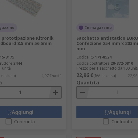
gazzino
In magazzino
 prototipazione Kitronik
Sacchetto antistatico EUR
adboard 8.5 mm 56.5mm
Confezione 254 mm x 203m
mm
15-3175
Codice RS
171-8524
ruttore
2444
Codice costruttore
20-872-0810
1 unità
Prezzo per 1 sacchetto da 100 unit
22,96 €
A esclusa)
4,97 €/unità
(IVA esclusa)
22,96
à
Quantità
Aggiungi
Aggiungi
Confronta
Confronta