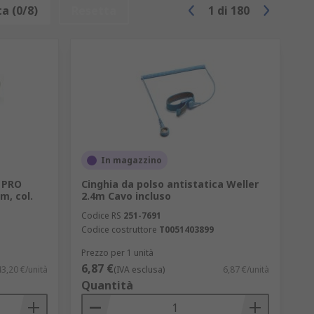
a (0/8)
Resetta
1
di
180
pertanto è possibile impiegarli in un'ampia
In magazzino
S PRO
Cinghia da polso antistatica Weller
m, col.
2.4m Cavo incluso
Codice RS
251-7691
Codice costruttore
T0051403899
Prezzo per 1 unità
6,87 €
43,20 €/unità
(IVA esclusa)
6,87 €/unità
Quantità