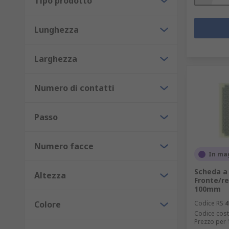
Tipo prodotto
Strumentazione nel settore aerospaziale
La prototipazione PCB copre ad esempio le seguenti 
Lunghezza
Materiali per schermatura EMI e RFI
Larghezza
Pulizia PCB
Produzione di metallo, taglio, foratura, formatu
Numero di contatti
Incisione e sviluppo PCB
Gestione PCB
Passo
Distanziatori, colonnine e supporti per PCB
Numero facce
In ma
Scheda a 
Altezza
Fronte/r
100mm
Colore
Codice RS
4
Codice cost
Prezzo per 