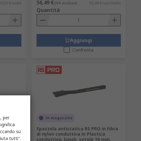
56,49 €
30,50 €/unità
(IVA esclusa)
56,49 €/sacchetto
Quantità
Aggiungi
Confronta
, per
In magazzino
ignifica
 per
Spazzola antistatica RS PRO in Fibra
liccando su
to
di nylon conduttiva in Plastica
uta tutti".
u, Giallo,
conduttiva, lungh. setole 16 mm,