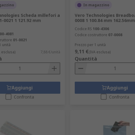
gazzino
In magazzino
nologies Scheda millefori a
Vero Technologies Breadbo
01-0021 1 121.92 mm
0008 1 100.84 mm 162.56mm
Codice RS
100-4306
00-4081
Codice costruttore
07-0008
ruttore
01-0021
1 unità
Prezzo per 1 unità
9,11 €
A esclusa)
7,88 €/unità
(IVA esclusa)
à
Quantità
Aggiungi
Aggiungi
Confronta
Confronta