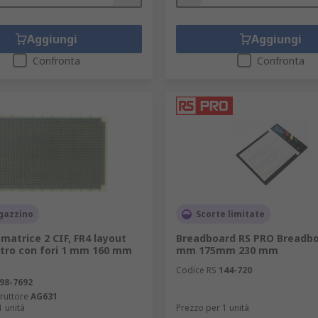
aree:
Aggiungi
Aggiungi
Confronta
Confronta
ra e perforatura
gazzino
Scorte limitate
matrice 2 CIF, FR4 layout
Breadboard RS PRO Breadbo
etro con fori 1 mm 160 mm
mm 175mm 230 mm
Codice RS
144-720
98-7692
ruttore
AG631
1 unità
Prezzo per 1 unità