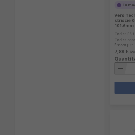
In ma
Vero Tech
striscie 
101.6mm
Codice RS
1
Codice cost
Prezzo per 
7,88 €
(IV
Quantit