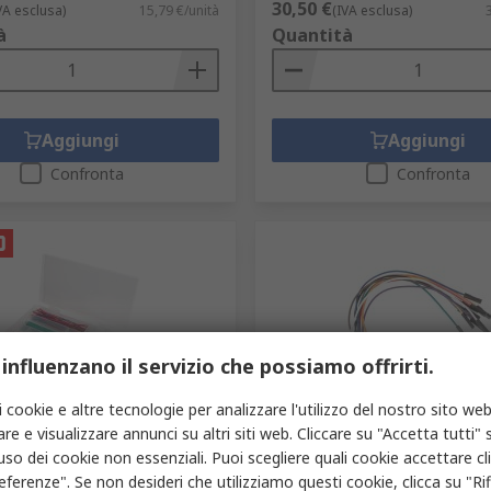
30,50 €
VA esclusa)
15,79 €/unità
(IVA esclusa)
à
Quantità
Aggiungi
Aggiungi
Confronta
Confronta
 influenzano il servizio che possiamo offrirti.
i cookie e altre tecnologie per analizzare l'utilizzo del nostro sito web
gazzino
In magazzino
re e visualizzare annunci su altri siti web. Cliccare su "Accetta tutti" s
t ponticelli per scheda
MikroElektronika Ponticello
'uso dei cookie non essenziali. Puoi scegliere quali cookie accettare c
ale Kit ponticelli
scheda sperimentale Isola
eferenze". Se non desideri che utilizziamo questi cookie, clicca su "Rifi
lene
MIKROE-511 150 mm Nero, Bl