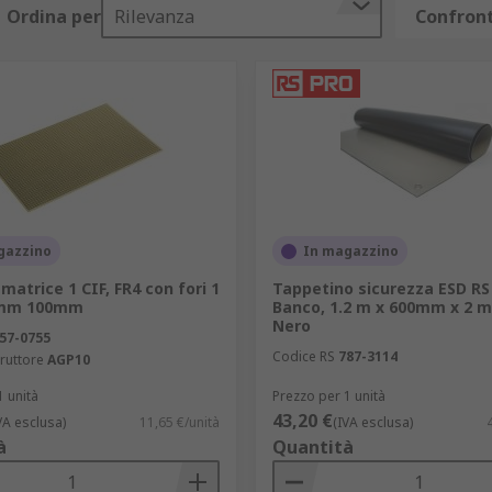
Ordina per
Rilevanza
Confront
ari circuiti relativi e sono disponibili in diverse varianti, 
gazzino
In magazzino
matrice 1 CIF, FR4 con fori 1
Tappetino sicurezza ESD R
mm 100mm
Banco, 1.2 m x 600mm x 2 m
Nero
57-0755
Codice RS
787-3114
ruttore
AGP10
1 unità
Prezzo per 1 unità
43,20 €
VA esclusa)
11,65 €/unità
(IVA esclusa)
à
Quantità