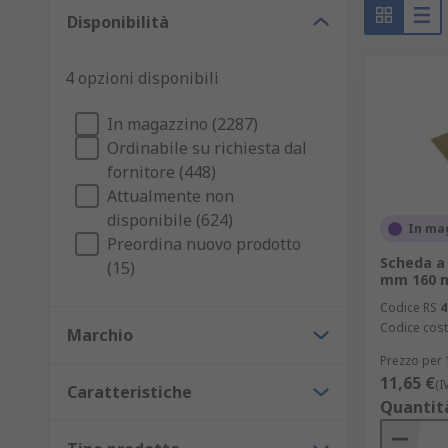
Disponibilità
Nuovi prodotti
Verifiche sulla qualità e sul design
4 opzioni disponibili
Componenti complessi
In magazzino (2287)
Per fini di modellazione
Ordinabile su richiesta dal
Applicazioni della prototipazione PCB
fornitore (448)
Attualmente non
disponibile (624)
I circuiti stampati collegano i componenti attraverso v
In ma
Preordina nuovo prodotto
gamma di situazioni. Le aree includono:
Scheda a 
(15)
mm 160 
Elettronica di consumo
Codice RS
4
Dispositivi medicali
Codice cost
Marchio
Componenti automobilistici
Prezzo per 
11,65 €
(I
Apparecchiature industriali
Caratteristiche
Quantit
Tecnologie di illuminazione