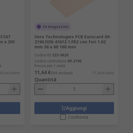
In magazzino
OSTAT
Vero Technologies PCB Eurocard 09-
m x 203
2196 DIN 41612 1 FR2 con fori 1.02
mm 36 x 60 160 mm
Codice RS
523-9629
Codice costruttore
09-2196
à
Prezzo per 1 unità
11,64 €
 €/sacchetto
(IVA esclusa)
11,64 €/unità
Quantità
Aggiungi
Confronta