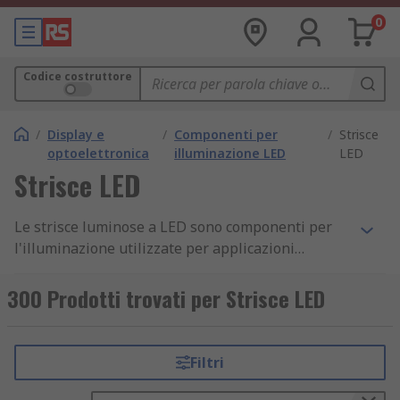
0
Codice costruttore
/
Display e
/
Componenti per
/
Strisce
optoelettronica
illuminazione LED
LED
Strisce LED
Le strisce luminose a LED sono componenti per
l'illuminazione utilizzate per applicazioni
residenziali, commerciali e industriali. Sono
composte da più LED SMD montati su una
300 Prodotti trovati per Strisce LED
striscia, che può essere flessibile (nastro a LED) o
rigida (moduli a LED). Le strisce luminose sono
molto facili da usare ed evitano di dover montare
Filtri
singole luci su un'ampia area. In quali colori sono
disponibili le strisce luminose a LED? Le strisce a