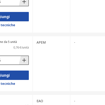
iungi
 tecniche
ne da 5 unità
APEM
-
0,76 €/unità
iungi
 tecniche
EAO
-