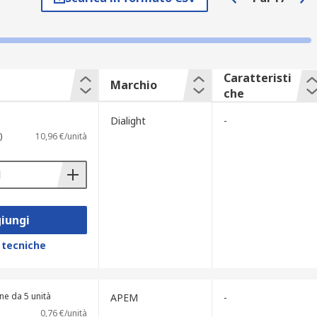
Caratteristi
Marchio
che
Dialight
-
)
10,96 €/unità
iungi
 tecniche
ne da 5 unità
APEM
-
0,76 €/unità