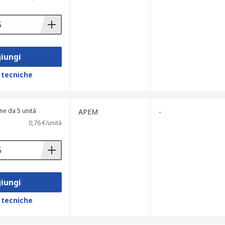
iungi
 tecniche
ne da 5 unità
APEM
-
0,76 €/unità
iungi
 tecniche