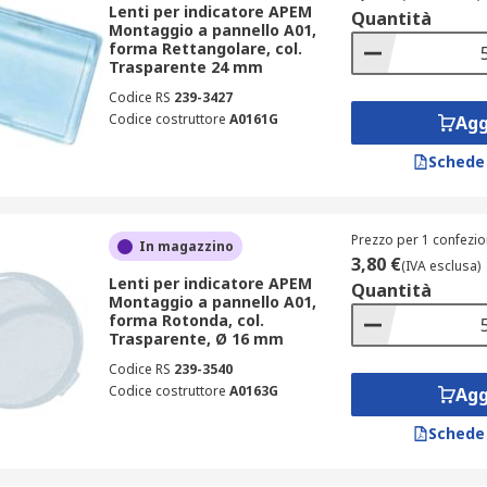
Lenti per indicatore APEM
Quantità
Montaggio a pannello A01,
forma Rettangolare, col.
Trasparente 24 mm
Codice RS
239-3427
Codice costruttore
A0161G
Agg
Schede
Prezzo per 1 confezio
In magazzino
3,80 €
(IVA esclusa)
Lenti per indicatore APEM
Quantità
Montaggio a pannello A01,
forma Rotonda, col.
Trasparente, Ø 16 mm
Codice RS
239-3540
Codice costruttore
A0163G
Agg
Schede