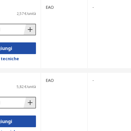
EAO
-
2,57 €/unità
iungi
 tecniche
EAO
-
5,82 €/unità
iungi