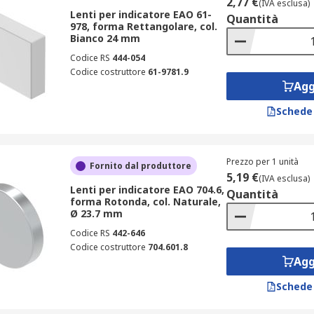
2,77 €
(IVA esclusa)
Lenti per indicatore EAO 61-
Quantità
978, forma Rettangolare, col.
Bianco 24 mm
Codice RS
444-054
Codice costruttore
61-9781.9
Agg
Schede
Prezzo per 1 unità
Fornito dal produttore
5,19 €
(IVA esclusa)
Lenti per indicatore EAO 704.6,
Quantità
forma Rotonda, col. Naturale,
Ø 23.7 mm
Codice RS
442-646
Codice costruttore
704.601.8
Agg
Schede