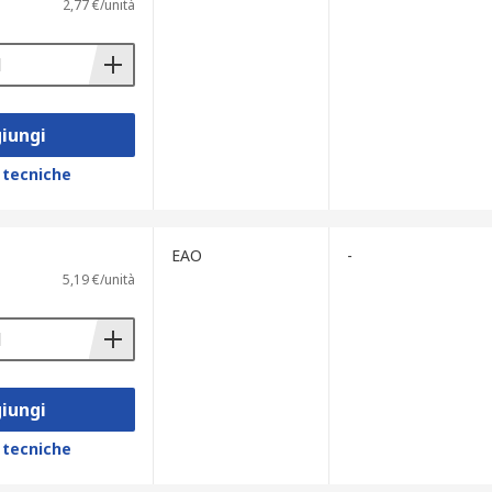
2,77 €/unità
iungi
 tecniche
EAO
-
5,19 €/unità
iungi
 tecniche