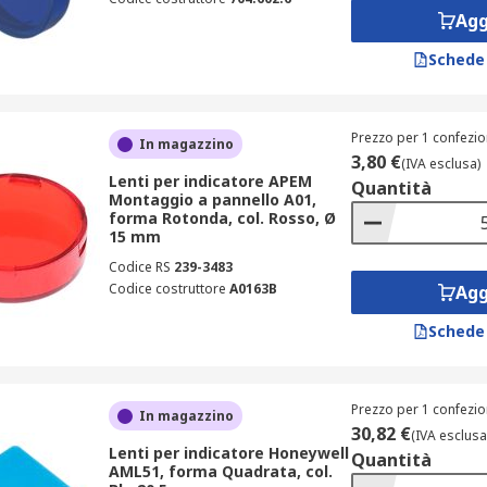
Agg
Schede
Prezzo per 1 confezio
In magazzino
3,80 €
(IVA esclusa)
Lenti per indicatore APEM
Quantità
Montaggio a pannello A01,
forma Rotonda, col. Rosso, Ø
15 mm
Codice RS
239-3483
Codice costruttore
A0163B
Agg
Schede
Prezzo per 1 confezio
In magazzino
30,82 €
(IVA esclusa
Lenti per indicatore Honeywell
Quantità
AML51, forma Quadrata, col.