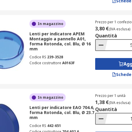
Schede
Prezzo per 1 confezio
In magazzino
3,80 €
(IVA esclusa)
Lenti per indicatore APEM
Quantità
Montaggio a pannello A01,
forma Rotonda, col. Blu, Ø 16
mm
Codice RS
239-3528
Codice costruttore
A0163F
Agg
Schede
Prezzo per 1 unità
In magazzino
1,38 €
(IVA esclusa)
Lenti per indicatore EAO 704.6,
Quantità
forma Rotonda, col. Blu, Ø 23.7
mm
Codice RS
442-651
Codice costruttore
704.602.6