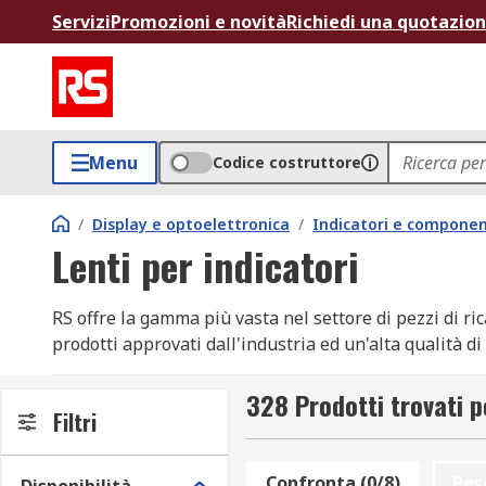
Servizi
Promozioni e novità
Richiedi una quotazio
Menu
Codice costruttore
/
Display e optoelettronica
/
Indicatori e componen
Lenti per indicatori
RS offre la gamma più vasta nel settore di pezzi di ric
prodotti approvati dall'industria ed un'alta qualità di
conosciuta in tutto il mondo quando si tratta di fornitu
linea di prodotti lenti per indicatori c'è una vasta scel
328 Prodotti trovati p
Filtri
accessori e ricambi di apparecchiature e dispositivi di
informazioni sia con tecnici esperti sempre a disposizi
Confronta (0/8)
Res