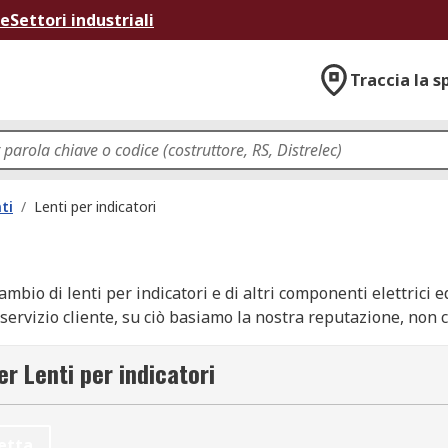
ne
Settori industriali
Traccia la s
ti
/
Lenti per indicatori
ambio di lenti per indicatori e di altri componenti elettrici e
 servizio cliente, su ciò basiamo la nostra reputazione, non c'
ra alle imprese di prodotti lenti per indicatori, cavi per indi
ta di articoli utili ed essenziali nella nostra gamma di cavi, e
er Lenti per indicatori
 comando e cavi. Inoltre, se hai bisogno di assistenza con l'o
one che tramite una lunga lista di documenti tecnici disponib
etta