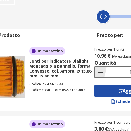
Prodotto
Prezzo per:
Prezzo per 1 unità
In magazzino
10,96 €
(IVA esclusa
Lenti per indicatore Dialight
Quantità
Montaggio a pannello, forma
Convesso, col. Ambra, Ø 15.86
mm 15.86 mm
Codice RS
473-0339
Codice costruttore
052-3193-003
Agg
Schede
Prezzo per 1 confezio
In magazzino
3,80 €
(IVA esclusa)