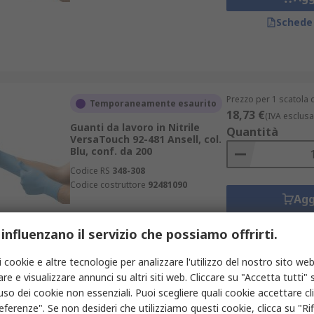
Schede
Prezzo per 1 scatola 
Temporaneamente esaurito
18,73 €
(IVA esclusa
Guanti da lavoro in Nitrile
Quantità
VersaTouch 92-481 Ansell, col.
Blu, conf. da 200
Codice RS
348-308
Codice costruttore
92481090
Agg
Schede
 influenzano il servizio che possiamo offrirti.
i cookie e altre tecnologie per analizzare l'utilizzo del nostro sito web
re e visualizzare annunci su altri siti web. Cliccare su "Accetta tutti" s
'uso dei cookie non essenziali. Puoi scegliere quali cookie accettare c
Prezzo per 1 scatola 
Temporaneamente esaurito
eferenze". Se non desideri che utilizziamo questi cookie, clicca su "Rifi