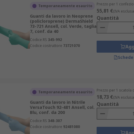
Prezzo per 1 confezio
Temporaneamente esaurito
55,81 €
(IVA esclusa
Guanti da lavoro in Neoprene
Quantità
(policloroprene) DermaShield
73-721 Ansell, col. Verde, taglia
7, conf. da 40
Codice RS
345-992
Codice costruttore
73721070
Agg
Schede
Prezzo per 1 scatola 
Temporaneamente esaurito
18,73 €
(IVA esclusa
Guanti da lavoro in Nitrile
Quantità
VersaTouch 92-481 Ansell, col.
Blu, conf. da 200
Codice RS
348-307
Codice costruttore
92481080
Agg