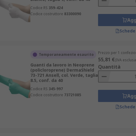
Codice RS
359-424
Codice costruttore
83300090
Agg
Schede
Prezzo per 1 confezio
Temporaneamente esaurito
55,81 €
(IVA esclusa
Guanti da lavoro in Neoprene
Quantità
(policloroprene) DermaShield
73-721 Ansell, col. Verde, taglia
8.5, conf. da 40
Codice RS
345-997
Codice costruttore
73721085
Agg
Schede