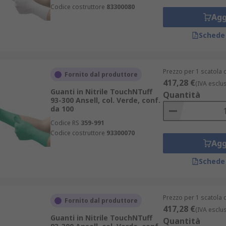
Codice costruttore
83300080
Agg
Schede
Prezzo per 1 scatola 
Fornito dal produttore
417,28 €
(IVA esclu
Guanti in Nitrile TouchNTuff
Quantità
93-300 Ansell, col. Verde, conf.
da 100
Codice RS
359-991
Codice costruttore
93300070
Agg
Schede
Prezzo per 1 scatola 
Fornito dal produttore
417,28 €
(IVA esclu
Guanti in Nitrile TouchNTuff
Quantità