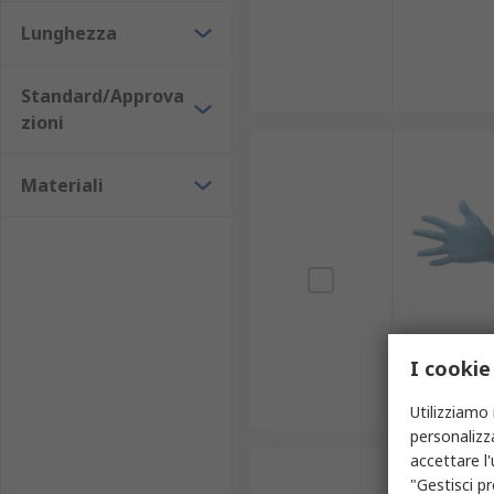
Lunghezza
Standard/Approva
zioni
Materiali
I cookie
Utilizziamo 
personalizza
accettare l
"Gestisci pr