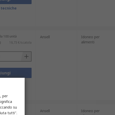
 tecniche
da 100 unità
Ansell
Idoneo per
alimenti
)
18,73 €/scatola
iungi
 tecniche
, per
ignifica
liccando su
da 100 unità
Ansell
Idoneo per
uta tutti".