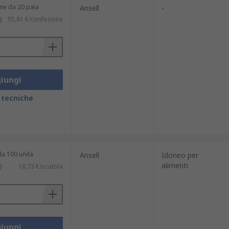
ne da 20 paia
Ansell
-
)
55,81 €/confezione
iungi
 tecniche
da 100 unità
Ansell
Idoneo per
alimenti
)
18,73 €/scatola
iungi