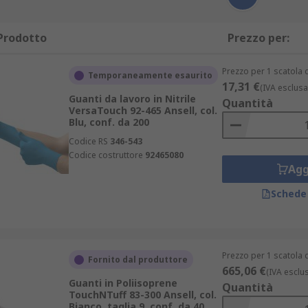
Prodotto
Prezzo per:
Prezzo per 1 scatola 
Temporaneamente esaurito
17,31 €
(IVA esclusa
Guanti da lavoro in Nitrile
Quantità
VersaTouch 92-465 Ansell, col.
Blu, conf. da 200
Codice RS
346-543
Codice costruttore
92465080
Agg
Schede
Prezzo per 1 scatola 
Fornito dal produttore
665,06 €
(IVA esclu
Guanti in Poliisoprene
Quantità
TouchNTuff 83-300 Ansell, col.
Bianco, taglia 9, conf. da 40