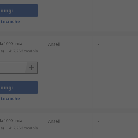
iungi
 tecniche
da 1000 unità
Ansell
-
sa)
417,28 €/scatola
iungi
 tecniche
da 1000 unità
Ansell
-
sa)
417,28 €/scatola