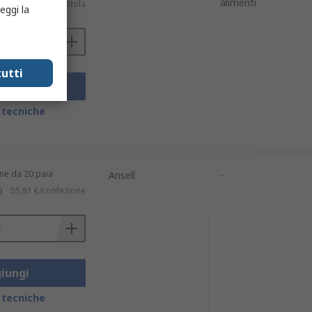
alimenti
)
18,73 €/scatola
eggi la
utti
iungi
 tecniche
ne da 20 paia
Ansell
-
)
55,81 €/confezione
iungi
 tecniche