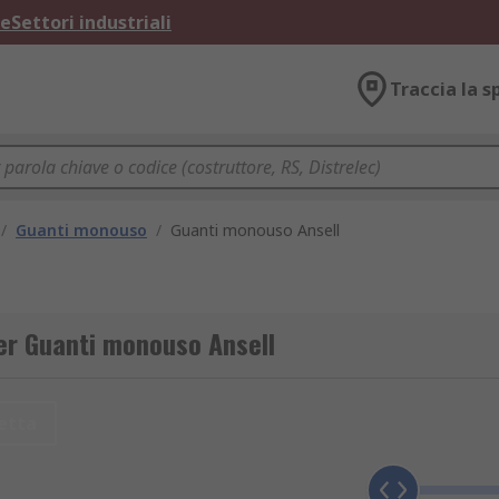
ne
Settori industriali
Traccia la s
/
Guanti monouso
/
Guanti monouso Ansell
per Guanti monouso Ansell
etta