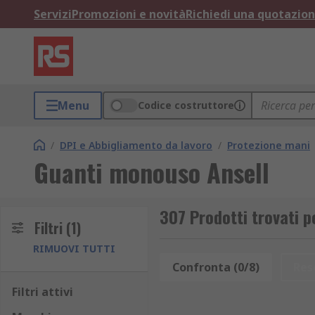
Servizi
Promozioni e novità
Richiedi una quotazio
Menu
Codice costruttore
/
DPI e Abbigliamento da lavoro
/
Protezione mani
Guanti monouso Ansell
307 Prodotti trovati 
Filtri
(1)
RIMUOVI TUTTI
Confronta (0/8)
Res
Filtri attivi