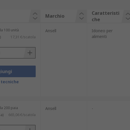
Caratteristi
Marchio
che
da 100 unità
Ansell
Idoneo per
alimenti
)
17,31 €/scatola
iungi
 tecniche
da 200 paia
Ansell
-
sa)
665,06 €/scatola