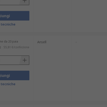
iungi
 tecniche
ne da 20 paia
Ansell
-
)
55,81 €/confezione
iungi
 tecniche