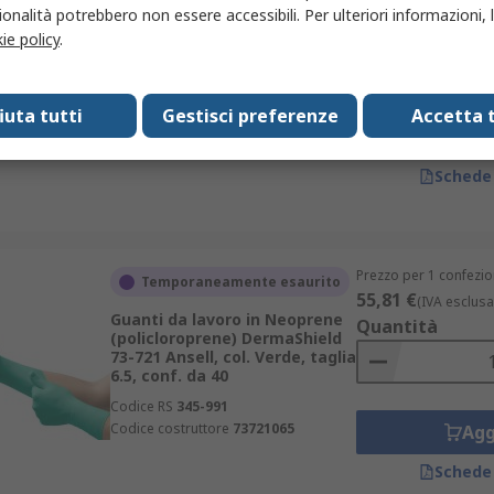
18,73 €
(IVA esclusa
onalità potrebbero non essere accessibili. Per ulteriori informazioni, l
Guanti da lavoro in Nitrile
Quantità
ie policy
.
VersaTouch 92-481 Ansell, col.
Blu, conf. da 200
Codice RS
348-310
fiuta tutti
Gestisci preferenze
Accetta t
Codice costruttore
92481100
Agg
Schede
Prezzo per 1 confezio
Temporaneamente esaurito
55,81 €
(IVA esclusa
Guanti da lavoro in Neoprene
Quantità
(policloroprene) DermaShield
73-721 Ansell, col. Verde, taglia
6.5, conf. da 40
Codice RS
345-991
Codice costruttore
73721065
Agg
Schede