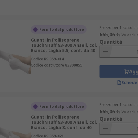
Prezzo per 1 scatola 
Fornito dal produttore
665,06 €
(IVA esclu
Guanti in Poliisoprene
Quantità
TouchNTuff 83-300 Ansell, col.
Bianco, taglia 5.5, conf. da 40
Codice RS
359-414
Codice costruttore
83300055
Agg
Schede
Prezzo per 1 scatola 
Fornito dal produttore
665,06 €
(IVA esclu
Guanti in Poliisoprene
Quantità
TouchNTuff 83-300 Ansell, col.
Bianco, taglia 8, conf. da 40
Codice RS
359-421