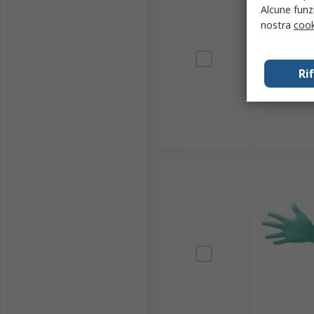
Alcune funzi
nostra
cook
Ri