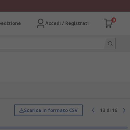
0
pedizione
Accedi / Registrati
Scarica in formato CSV
13
di
16