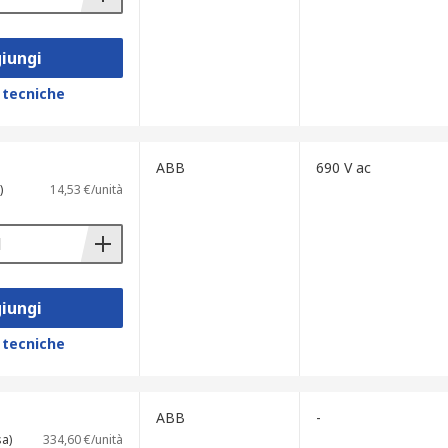
iungi
 tecniche
ABB
690 V ac
)
14,53 €/unità
iungi
 tecniche
ABB
-
sa)
334,60 €/unità