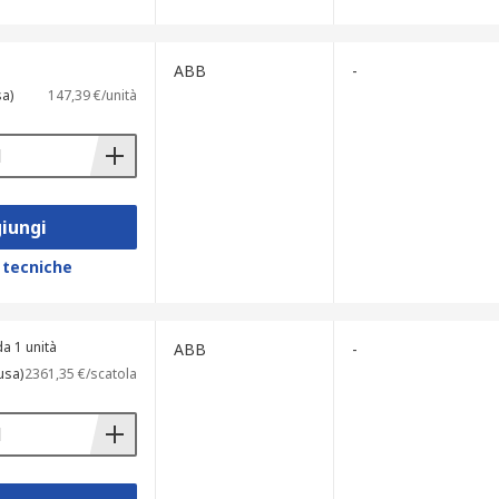
ABB
-
sa)
147,39 €/unità
iungi
 tecniche
a 1 unità
ABB
-
usa)
2361,35 €/scatola