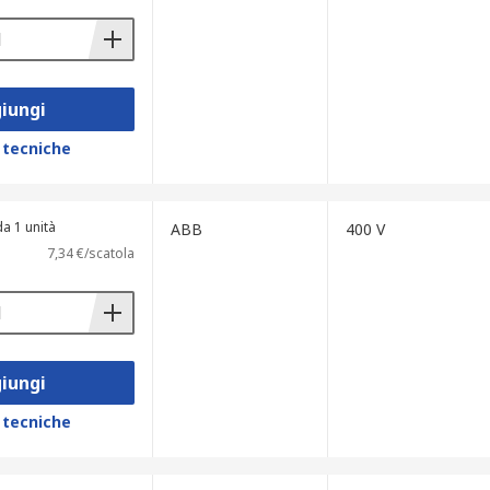
iungi
 tecniche
a 1 unità
ABB
400 V
7,34 €/scatola
iungi
 tecniche