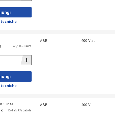
iungi
 tecniche
ABB
400 V ac
)
46,18 €/unità
iungi
 tecniche
a 1 unità
ABB
400 V
sa)
154,95 €/scatola