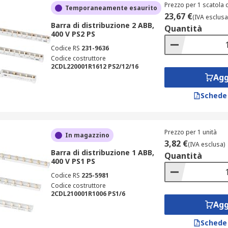
Prezzo per 1 scatola d
Temporaneamente esaurito
23,67 €
(IVA esclusa
Barra di distribuzione 2 ABB,
Quantità
400 V PS2 PS
Codice RS
231-9636
Codice costruttore
2CDL220001R1612 PS2/12/16
Agg
Schede
Prezzo per 1 unità
In magazzino
3,82 €
(IVA esclusa)
Barra di distribuzione 1 ABB,
Quantità
400 V PS1 PS
Codice RS
225-5981
Codice costruttore
2CDL210001R1006 PS1/6
Agg
Schede