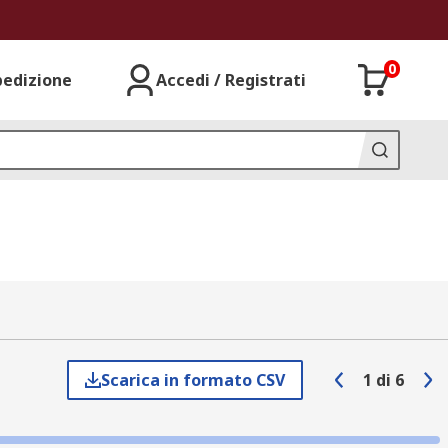
0
pedizione
Accedi / Registrati
Scarica in formato CSV
1
di
6