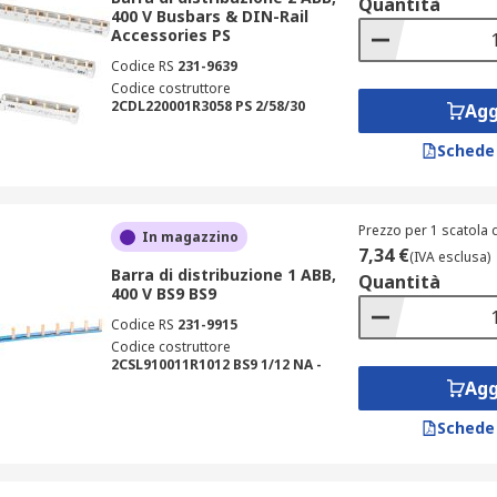
Quantità
400 V Busbars & DIN-Rail
Accessories PS
Codice RS
231-9639
Codice costruttore
2CDL220001R3058 PS 2/58/30
Agg
Schede
Prezzo per 1 scatola d
In magazzino
7,34 €
(IVA esclusa)
Barra di distribuzione 1 ABB,
Quantità
400 V BS9 BS9
Codice RS
231-9915
Codice costruttore
2CSL910011R1012 BS9 1/12 NA -
Agg
Schede