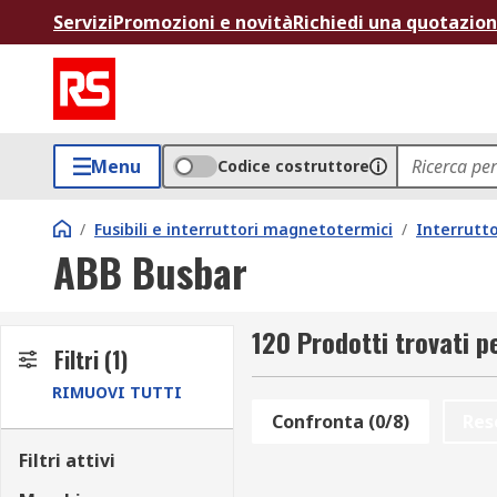
Servizi
Promozioni e novità
Richiedi una quotazio
Menu
Codice costruttore
/
Fusibili e interruttori magnetotermici
/
Interrutt
ABB Busbar
120 Prodotti trovati 
Filtri
(1)
RIMUOVI TUTTI
Confronta (0/8)
Res
Filtri attivi