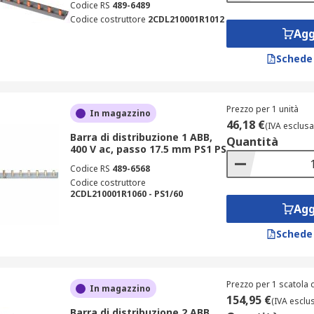
Codice RS
489-6489
Codice costruttore
2CDL210001R1012
Agg
Schede
Prezzo per 1 unità
In magazzino
46,18 €
(IVA esclusa
Barra di distribuzione 1 ABB,
Quantità
400 V ac, passo 17.5 mm PS1 PS
Codice RS
489-6568
Codice costruttore
2CDL210001R1060 - PS1/60
Agg
Schede
Prezzo per 1 scatola d
In magazzino
154,95 €
(IVA esclu
Barra di distribuzione 2 ABB,