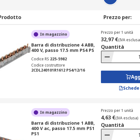
Prodotto
Prezzo per:
Prezzo per 1 unità
In magazzino
32,97 €
(IVA esclusa
Barra di distribuzione 4 ABB,
Quantità
400 V, passo 17.5 mm PS4 PS
Codice RS
225-5982
Codice costruttore
2CDL240101R1612 PS4/12/16
Agg
Schede
Prezzo per 1 unità
In magazzino
4,63 €
(IVA esclusa)
Barra di distribuzione 1 ABB,
Quantità
400 V ac, passo 17.5 mm PS1
PS1