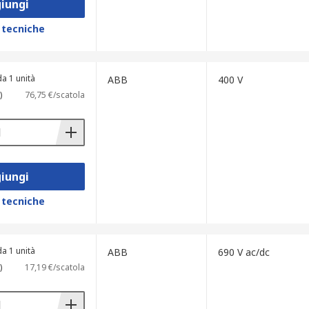
iungi
 tecniche
a 1 unità
ABB
400 V
)
76,75 €/scatola
iungi
 tecniche
a 1 unità
ABB
690 V ac/dc
)
17,19 €/scatola