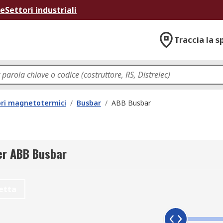
ne
Settori industriali
Traccia la s
ori magnetotermici
/
Busbar
/
ABB Busbar
per ABB Busbar
etta