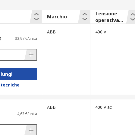
Tensione
Marchio
operativa
nominale
ABB
400 V
)
32,97 €/unità
iungi
 tecniche
ABB
400 V ac
4,63 €/unità