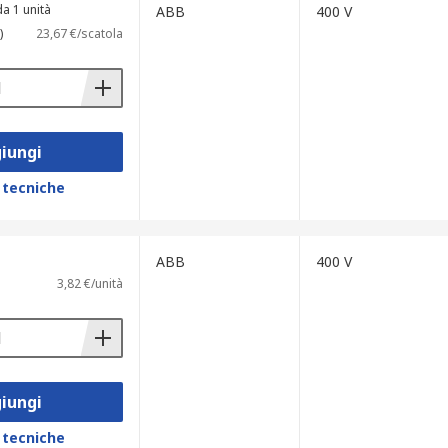
a 1 unità
ABB
400 V
)
23,67 €/scatola
iungi
 tecniche
ABB
400 V
3,82 €/unità
iungi
 tecniche