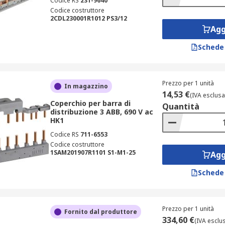
Codice RS
231-9640
Codice costruttore
2CDL230001R1012 PS3/12
Agg
Schede
Prezzo per 1 unità
In magazzino
14,53 €
(IVA esclusa
Coperchio per barra di
Quantità
distribuzione 3 ABB, 690 V ac
HK1
Codice RS
711-6553
Codice costruttore
1SAM201907R1101 S1-M1-25
Agg
Schede
Prezzo per 1 unità
Fornito dal produttore
334,60 €
(IVA esclu