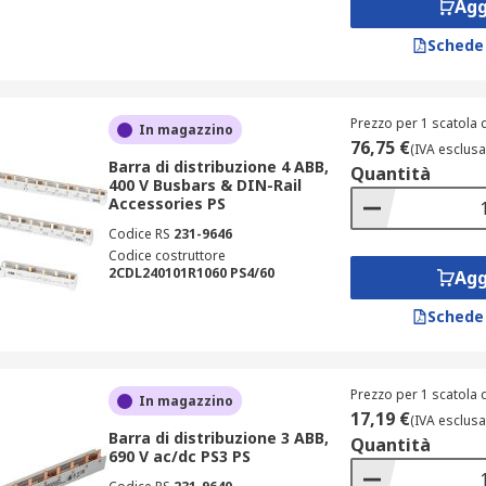
Agg
Schede
Prezzo per 1 scatola d
In magazzino
76,75 €
(IVA esclusa
Barra di distribuzione 4 ABB,
Quantità
400 V Busbars & DIN-Rail
Accessories PS
Codice RS
231-9646
Codice costruttore
2CDL240101R1060 PS4/60
Agg
Schede
Prezzo per 1 scatola d
In magazzino
17,19 €
(IVA esclusa
Barra di distribuzione 3 ABB,
Quantità
690 V ac/dc PS3 PS