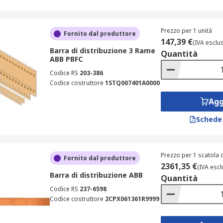
Prezzo per 1 unità
Fornito dal produttore
147,39 €
(IVA esclu
Barra di distribuzione 3 Rame
Quantità
ABB PBFC
Codice RS
203-386
Codice costruttore
1STQ007401A0000
Agg
Schede
Prezzo per 1 scatola d
Fornito dal produttore
2361,35 €
(IVA escl
Barra di distribuzione ABB
Quantità
Codice RS
237-6598
Codice costruttore
2CPX061361R9999