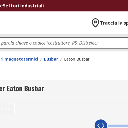
ne
Settori industriali
Traccia la s
ori magnetotermici
/
Busbar
/
Eaton Busbar
per Eaton Busbar
etta