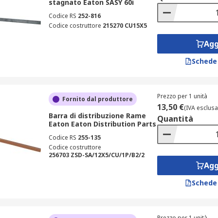
stagnato Eaton SASY 60i
Codice RS
252-816
Codice costruttore
215270 CU15X5
Agg
Schede
Prezzo per 1 unità
Fornito dal produttore
13,50 €
(IVA esclusa
Barra di distribuzione Rame
Quantità
Eaton Eaton Distribution Parts
Codice RS
255-135
Codice costruttore
256703 ZSD-SA/12X5/CU/1P/B2/2
Agg
Schede
Prezzo per 1 unità