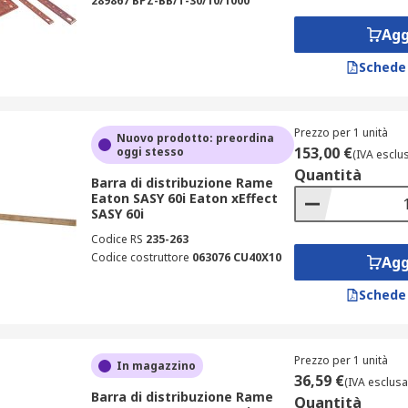
289867 BPZ-BB/T-30/10/1000
Agg
Schede
Prezzo per 1 unità
Nuovo prodotto: preordina
153,00 €
oggi stesso
(IVA esclu
Quantità
Barra di distribuzione Rame
Eaton SASY 60i Eaton xEffect
SASY 60i
Codice RS
235-263
Codice costruttore
063076 CU40X10
Agg
Schede
Prezzo per 1 unità
In magazzino
36,59 €
(IVA esclusa
Barra di distribuzione Rame
Quantità