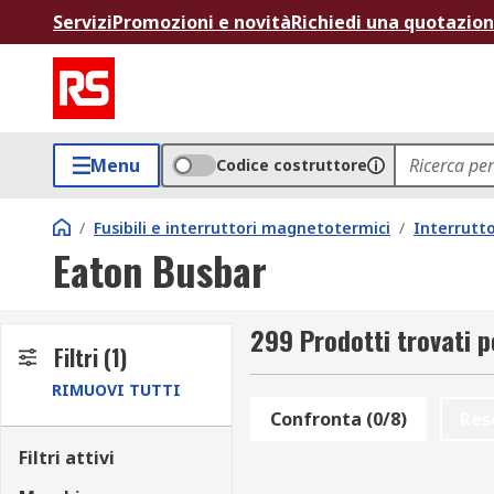
Servizi
Promozioni e novità
Richiedi una quotazio
Menu
Codice costruttore
/
Fusibili e interruttori magnetotermici
/
Interrutt
Eaton Busbar
299 Prodotti trovati 
Filtri
(1)
RIMUOVI TUTTI
Confronta (0/8)
Res
Filtri attivi