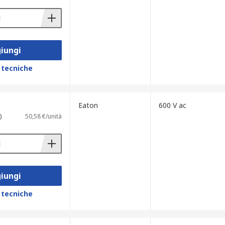
iungi
 tecniche
Eaton
600 V ac
)
50,58 €/unità
iungi
 tecniche