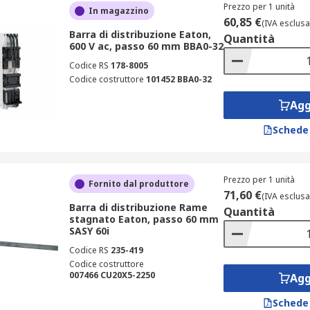
Prezzo per 1 unità
In magazzino
60,85 €
(IVA esclusa
Barra di distribuzione Eaton,
Quantità
600 V ac, passo 60 mm BBA0-32
Codice RS
178-8005
Codice costruttore
101452 BBA0-32
Agg
Schede
Prezzo per 1 unità
Fornito dal produttore
71,60 €
(IVA esclusa
Barra di distribuzione Rame
Quantità
stagnato Eaton, passo 60 mm
SASY 60i
Codice RS
235-419
Codice costruttore
007466 CU20X5-2250
Agg
Schede