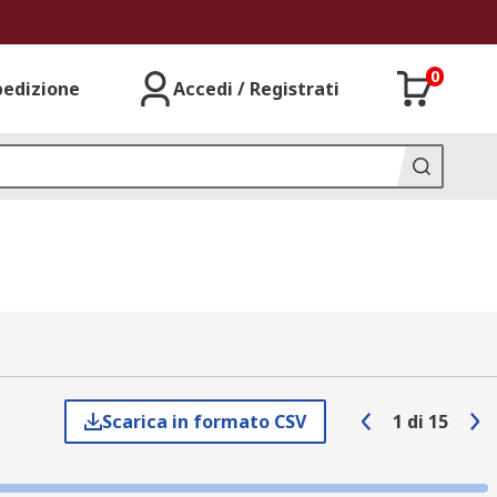
0
pedizione
Accedi / Registrati
Scarica in formato CSV
1
di
15