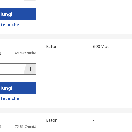
iungi
 tecniche
Eaton
690 V ac
)
48,80 €/unità
iungi
 tecniche
Eaton
-
)
72,81 €/unità