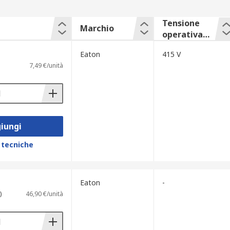
Tensione
Marchio
operativa
nominale
Eaton
415 V
7,49 €/unità
iungi
 tecniche
Eaton
-
)
46,90 €/unità