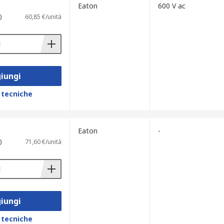
Eaton
600 V ac
)
60,85 €/unità
iungi
 tecniche
Eaton
-
)
71,60 €/unità
iungi
 tecniche