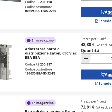
Codice RS
235-418
Codice costruttore
005093 CU12X5-2250
Agg
Schede
Prezzo per 1 unità
In magazzino
48,80 €
(IVA esclusa
Adattatore barra di
Quantità
distribuzione Eaton, 690 V ac
BBA BBA
Codice RS
250-887
Codice costruttore
199635 BBA0K-32-PI
Agg
Schede
Prezzo per 1 unità
In magazzino
72,81 €
(IVA esclusa
Barra di distribuzione Rame