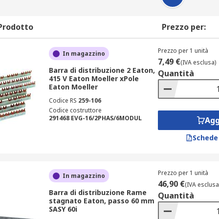
Prodotto
Prezzo per:
Prezzo per 1 unità
In magazzino
7,49 €
(IVA esclusa)
Barra di distribuzione 2 Eaton,
Quantità
415 V Eaton Moeller xPole
Eaton Moeller
Codice RS
259-106
Codice costruttore
291468 EVG-16/2PHAS/6MODUL
Agg
Schede
Prezzo per 1 unità
In magazzino
46,90 €
(IVA esclusa
Barra di distribuzione Rame
Quantità
stagnato Eaton, passo 60 mm
SASY 60i