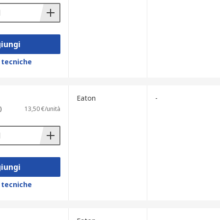
iungi
 tecniche
Eaton
-
)
13,50 €/unità
iungi
 tecniche