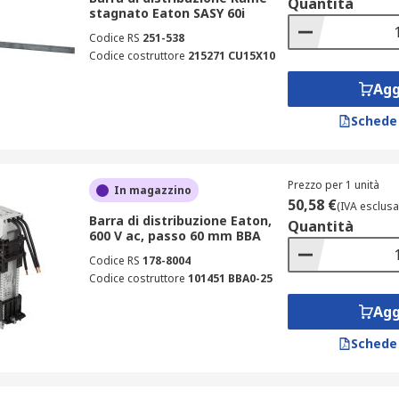
Quantità
stagnato Eaton SASY 60i
Codice RS
251-538
Codice costruttore
215271 CU15X10
Agg
Schede
Prezzo per 1 unità
In magazzino
50,58 €
(IVA esclusa
Barra di distribuzione Eaton,
Quantità
600 V ac, passo 60 mm BBA
Codice RS
178-8004
Codice costruttore
101451 BBA0-25
Agg
Schede