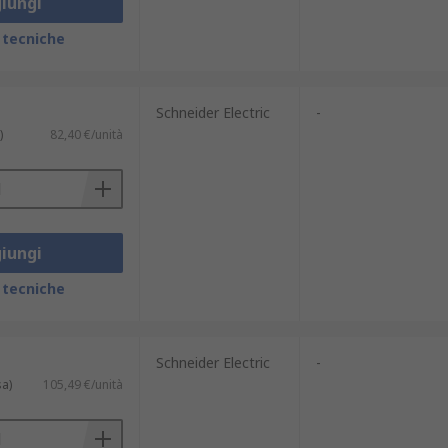
iungi
nici. La varietà di interruttori
 tecniche
te nominale;
Schneider Electric
-
alle normative vigenti;
)
82,40 €/unità
a molteplici scenari;
ori magnetotermici scatolati mccb
.
magnetorermici differenziali.
iungi
 tecniche
atteristiche tecniche per affinare la
che da valutare con attenzione:
Schneider Electric
-
sa)
105,49 €/unità