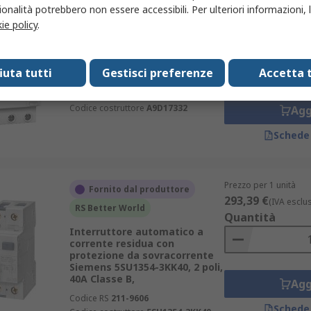
onalità potrebbero non essere accessibili. Per ulteriori informazioni, l
Prezzo per 1 unità
In magazzino
ie policy
.
617,28 €
(IVA esclu
RCBO Schneider Electric
Quantità
A9D17332, 3 poli, 32A Tipo C,
sensibilità 30 mA Acti9 Tipo A
fiuta tutti
Gestisci preferenze
Accetta t
EN/IEC 61009-2-1
Codice RS
758-596
Codice costruttore
A9D17332
Agg
Schede
Prezzo per 1 unità
Fornito dal produttore
293,39 €
(IVA esclu
RS Better World
Quantità
Interruttore automatico a
corrente residua con
protezione da sovracorrente
Siemens 5SU1354-3KK40, 2 poli,
40A Classe B,
Agg
Codice RS
211-9606
Schede