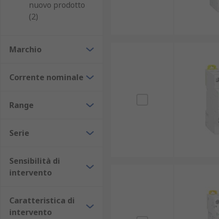
nuovo prodotto
Per selezionare il modello di RCBO più adatto alle pro
(2)
magnetotermici differenziali disponibili permette un
fattori da considerare nella selezione di RCBO: 
Marchio
normative e standard di sicurezza: conformità ag
Corrente nominale
applicazioni: dai quadri di distribuzione civili f
in presenza di impianti ad alta potenza o distr
Range
Per il cablaggio e la distribuzione, i
busbar
sono acces
Serie
Caratteristiche aggiuntive da consid
Sensibilità di
Utilizzando i filtri presenti a sinistra della pagina, 
intervento
propria scelta tra i numerosi modelli disponibili di i
numero di poli: 1; 1+N; 1P + N; 2; 3; 3+N; 3P+N; 4
Caratteristica di
intervento
corrente nominale: da 2A a 125A;