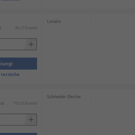
Lovato
-
)
95,77 €/unità
iungi
 tecniche
Schneider Electric
-
sa)
710,32 €/unità