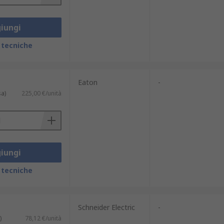
iungi
 tecniche
Eaton
-
sa)
225,00 €/unità
bili puoi trovare ABB, Schneider Electric
 mettiamo a disposizione diverse opzioni
iungi
in tutta tranquillità e ricevere i tuoi
 tecniche
Schneider Electric
-
)
78,12 €/unità