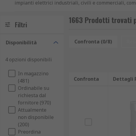
impianti elettrici industriali, civili e commerciali, c
nostro catalogo propone una gamma completa di RCBO c
quadri elettrici e sistemi complessi.
1663 Prodotti trovati 
Filtri
Vantaggi dell'utilizzo di RCBO
Confronta (0/8)
Res
Disponibilità
L’impiego degli RCBO consente di ottenere una protezi
vantaggi rispetto ad altri dispositivi di protezione, s
4 opzioni disponibili
miglioramento della sicurezza elettrica: grazie a
In magazzino
protezione contro sovraccarichi e cortocircuiti: 
Confronta
Dettagli 
(481)
prevenzione di scosse elettriche e incendi: attra
Ordinabile su
richiesta dal
maggiore efficienza nella gestione degli impiant
fornitore (970)
ampia compatibilità con altri dispositivi di prot
Attualmente
automatici elettronici
.
non disponibile
(200)
Guida alla scelta degli interruttori 
Preordina