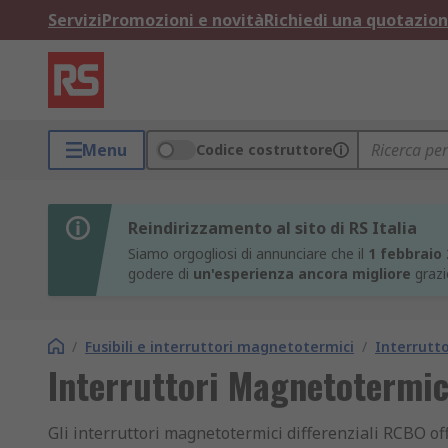
Servizi
Promozioni e novità
Richiedi una quotazio
Menu
Codice costruttore
Reindirizzamento al sito di RS Italia
Siamo orgogliosi di annunciare che il
1 febbraio
godere di
un'esperienza ancora migliore
grazi
/
Fusibili e interruttori magnetotermici
/
Interrutt
Interruttori Magnetotermic
Gli interruttori magnetotermici differenziali RCBO off