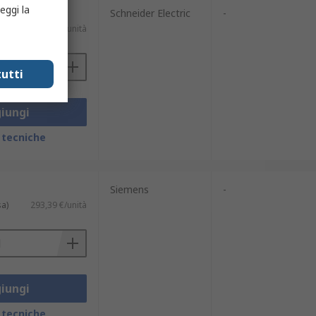
eggi la
Schneider Electric
-
sa)
617,28 €/unità
utti
iungi
 tecniche
Siemens
-
sa)
293,39 €/unità
iungi
 tecniche