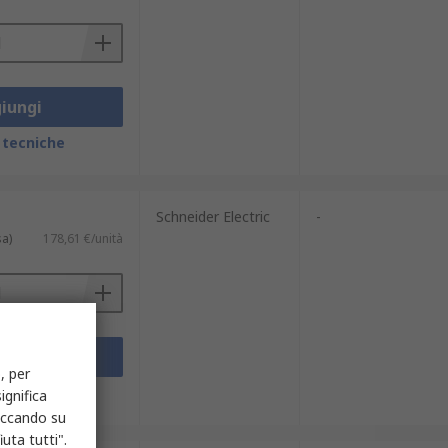
iungi
 tecniche
Schneider Electric
-
sa)
178,61 €/unità
iungi
, per
 tecniche
ignifica
liccando su
uta tutti".