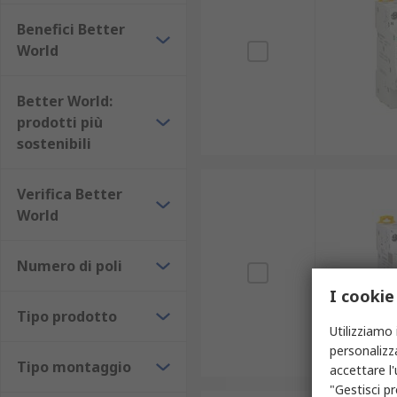
Benefici Better
World
Better World:
prodotti più
sostenibili
Verifica Better
World
Numero di poli
I cookie
Tipo prodotto
Utilizziamo 
personalizza
Tipo montaggio
accettare l
"Gestisci pr