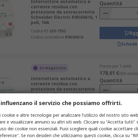
Interruttore automatico a
Quantità
corrente residua con
protezione da sovracorrente
Schneider Electric R9D60616, 1
poli, 16A
Codice RS
223-7552
Agg
Codice costruttore
R9D60616
Schede
Prezzo per 1 unità
In magazzino
178,61 €
(IVA esclu
Interruttore automatico a
Quantità
corrente residua con
protezione da sovracorrente
Schneider Electric A9DC3616,
1P+N poli, 16A,
 influenzano il servizio che possiamo offrirti.
Codice RS
201-2236
Agg
Codice costruttore
A9DC3616
i cookie e altre tecnologie per analizzare l'utilizzo del nostro sito web
Schede
re e visualizzare annunci su altri siti web. Cliccare su "Accetta tutti" s
'uso dei cookie non essenziali. Puoi scegliere quali cookie accettare c
eferenze". Se non desideri che utilizziamo questi cookie, clicca su "Rifi