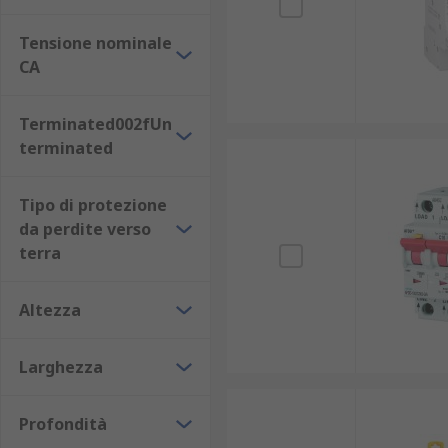
tipo di montaggio: a clip; a innesto; collegare; g
Tensione nominale
tipo d'interruttore automatico: AFDD; MCB; RCB
CA
tensione nominale c.a.: da 24V a 500V;
capacità di rottura: voltaggio massimo da 3 kA fi
Terminated002fUn
terminated
Marchi disponibili e opzioni di cons
Tipo di protezione
Collaboriamo con brand leader di settore per offrire r
da perdite verso
e Siemens.
terra
Per offrire la massima flessibilità e rispondere in mo
di consegna rapide e puntuali. I tempi di spedizione va
Altezza
interruttori magnetotermici differenziali RCBO nei te
Larghezza
Profondità