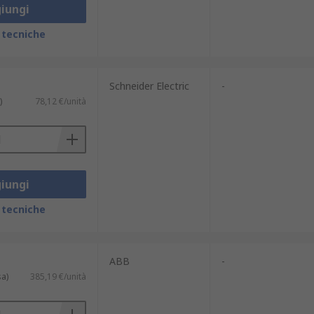
iungi
 tecniche
Schneider Electric
-
)
78,12 €/unità
iungi
 tecniche
ABB
-
sa)
385,19 €/unità