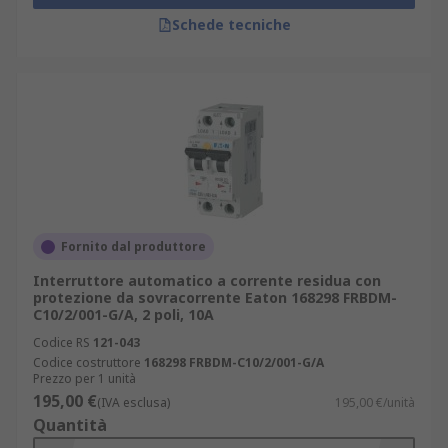
fattori da considerare nella selezione di
Schede tecniche
RCBO: tipo di impianto, numero di poli,
curva d’intervento e corrente nominale;
normative e standard di sicurezza:
conformità agli standard IEC/EN garantisce
un utilizzo sicuro e conforme alle normative
vigenti;
applicazioni: dai quadri di distribuzione
civili fino agli impianti industriali complessi,
gli RCBOssi adattano a molteplici scenari;
Fornito dal produttore
in presenza di impianti ad alta potenza o
Interruttore automatico a corrente residua con
protezione da sovracorrente Eaton 168298 FRBDM-
distribuzioni più complesse, valuta l’uso
C10/2/001-G/A, 2 poli, 10A
combinato con
interruttori
Codice RS
121-043
magnetotermici scatolati mccb
.
Codice costruttore
168298 FRBDM-C10/2/001-G/A
Prezzo per 1 unità
Per il cablaggio e la distribuzione, i
busbar
sono
195,00 €
(IVA esclusa)
195,00 €/unità
accessori spesso utilizzati in combinazione con
Quantità
gli interruttori magnetorermici differenziali.