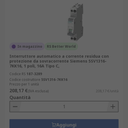
manutenzione e riducono i tempi di fermo
impianto;
ampia compatibilità con altri dispositivi di
protezione:
interruttori magnetotermici
mcb
,
interruttori differenziali puri rccb
e
interruttori automatici elettronici
.
In magazzino
RS Better World
Guida alla scelta degli interruttori
Interruttore automatico a corrente residua con
magnetotermici differenziali
protezione da sovracorrente Siemens 5SV1316-
7KK16, 1 poli, 16A Tipo C,
adatti
Codice RS
187-3289
Codice costruttore
5SV1316-7KK16
Prezzo per 1 unità
Per selezionare il modello di RCBO più adatto alle
208,17 €
(IVA esclusa)
208,17 €/unità
proprie esigenze, è fondamentale considerare
Quantità
diversi aspetti tecnici. La varietà di interruttori
magnetotermici differenziali disponibili permette
una personalizzazione dettagliata in base a
ciascun impianto.
Aggiungi