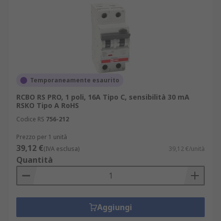
manutenzione e riducono i tempi di fermo
impianto;
ampia compatibilità con altri dispositivi di
protezione:
interruttori magnetotermici
mcb
,
interruttori differenziali puri rccb
e
interruttori automatici elettronici
.
Temporaneamente esaurito
Guida alla scelta degli interruttori
RCBO RS PRO, 1 poli, 16A Tipo C, sensibilità 30 mA
magnetotermici differenziali
RSKO Tipo A RoHS
adatti
Codice RS
756-212
Prezzo per 1 unità
Per selezionare il modello di RCBO più adatto alle
39,12 €
(IVA esclusa)
39,12 €/unità
proprie esigenze, è fondamentale considerare
Quantità
diversi aspetti tecnici. La varietà di interruttori
magnetotermici differenziali disponibili permette
una personalizzazione dettagliata in base a
ciascun impianto.
Aggiungi