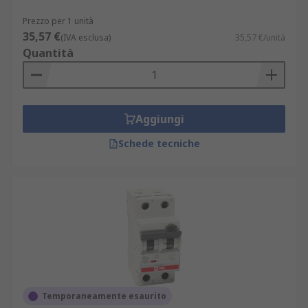
opzioni di consegna rapide e puntuali. I tempi di
spedizione variano da 1 a 3 giorni lavorativi,
Prezzo per 1 unità
permettendoti di acquistare in tutta tranquillità e
35,57 €
(IVA esclusa)
35,57 €/unità
ricevere i tuoi interruttori magnetotermici
Quantità
differenziali RCBO nei tempi più adatti al tuo
progetto.
Aggiungi
Schede tecniche
Temporaneamente esaurito