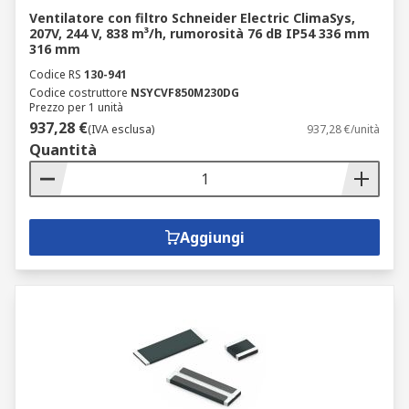
Ventilatore con filtro Schneider Electric ClimaSys,
207V, 244 V, 838 m³/h, rumorosità 76 dB IP54 336 mm
316 mm
Codice RS
130-941
Codice costruttore
NSYCVF850M230DG
Prezzo per 1 unità
937,28 €
(IVA esclusa)
937,28 €/unità
Quantità
Aggiungi