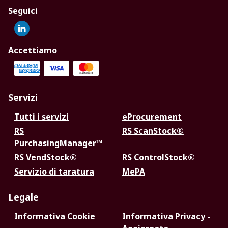
Seguici
Accettiamo
Servizi
Tutti i servizi
eProcurement
RS
RS ScanStock®
PurchasingManager™
RS VendStock®
RS ControlStock®
Servizio di taratura
MePA
Legale
Informativa Cookie
Informativa Privacy -