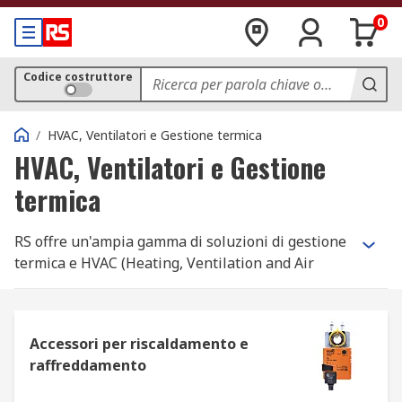
0
Codice costruttore
/
HVAC, Ventilatori e Gestione termica
HVAC, Ventilatori e Gestione
termica
RS offre un'ampia gamma di soluzioni di gestione
termica e HVAC (Heating, Ventilation and Air
Conditioning) in stock per soddisfare tutte le
esigenze.
Che cosa si intende per HVAC?
Accessori per riscaldamento e
raffreddamento
È un acronimo che sta per impianti di