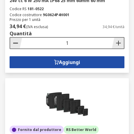
24V cc 6 W 250 mA IP68 25 mm 60mm 60 mm
Codice RS
181-0522
Codice costruttore
9G0624P4H001
Prezzo per 1 unità
34,94 €
(IVA esclusa)
34,94 €/unità
Quantità
Aggiungi
Fornito dal produttore
RS Better World