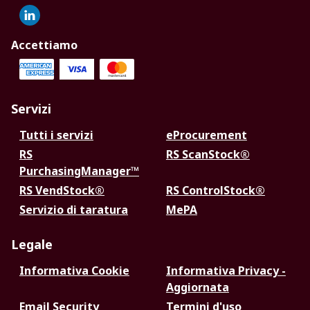
Accettiamo
Servizi
Tutti i servizi
eProcurement
RS
RS ScanStock®
PurchasingManager™
RS VendStock®
RS ControlStock®
Servizio di taratura
MePA
Legale
Informativa Cookie
Informativa Privacy -
Aggiornata
Email Security
Termini d'uso