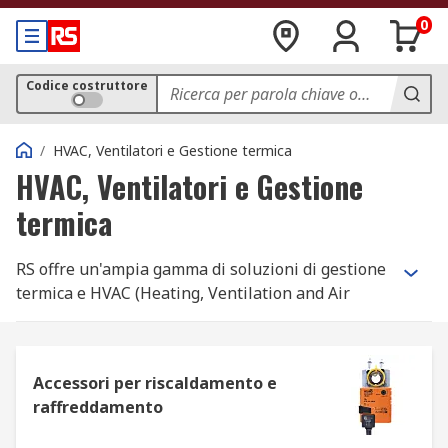
0
Codice costruttore
/
HVAC, Ventilatori e Gestione termica
HVAC, Ventilatori e Gestione
termica
RS offre un'ampia gamma di soluzioni di gestione
termica e HVAC (Heating, Ventilation and Air
Conditioning) in stock per soddisfare tutte le
esigenze.
Che cosa si intende per HVAC?
Accessori per riscaldamento e
raffreddamento
È un acronimo che sta per impianti di