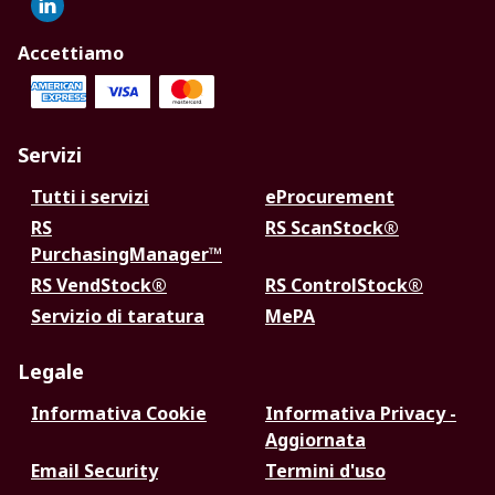
Accettiamo
Servizi
Tutti i servizi
eProcurement
RS
RS ScanStock®
PurchasingManager™
RS VendStock®
RS ControlStock®
Servizio di taratura
MePA
Legale
Informativa Cookie
Informativa Privacy -
Aggiornata
Email Security
Termini d'uso