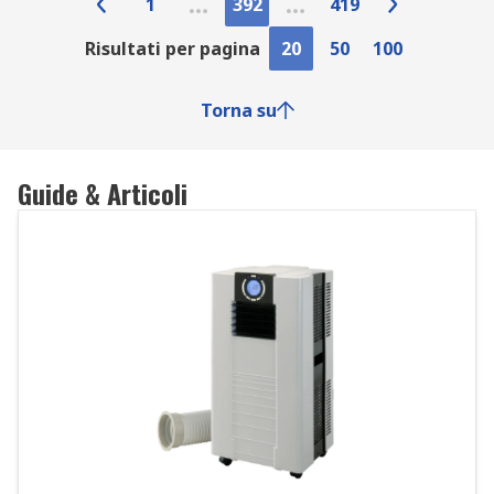
1
392
419
Risultati per pagina
20
50
100
Torna su
Guide & Articoli