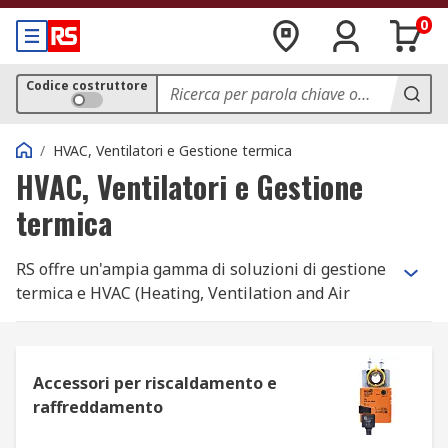
0
Codice costruttore
/
HVAC, Ventilatori e Gestione termica
HVAC, Ventilatori e Gestione
termica
RS offre un'ampia gamma di soluzioni di gestione
termica e HVAC (Heating, Ventilation and Air
Conditioning) in stock per soddisfare tutte le
esigenze.
Che cosa si intende per HVAC?
Accessori per riscaldamento e
raffreddamento
È un acronimo che sta per impianti di