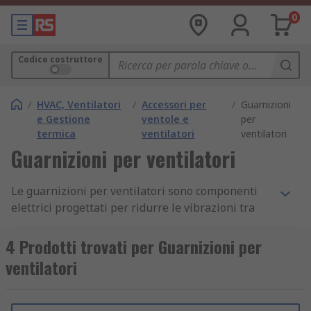
0
Codice costruttore
/
HVAC, Ventilatori
/
Accessori per
/
Guarnizioni
e Gestione
ventole e
per
termica
ventilatori
ventilatori
Guarnizioni per ventilatori
Le guarnizioni per ventilatori sono componenti
elettrici progettati per ridurre le vibrazioni tra
un ventilatore e un telaio. Lo fanno tenendo una
guarnizione tra la ventola e l'alloggiamento per
4 Prodotti trovati per Guarnizioni per
evitare perdite di aria.
ventilatori
Come funzionano le guarnizioni per