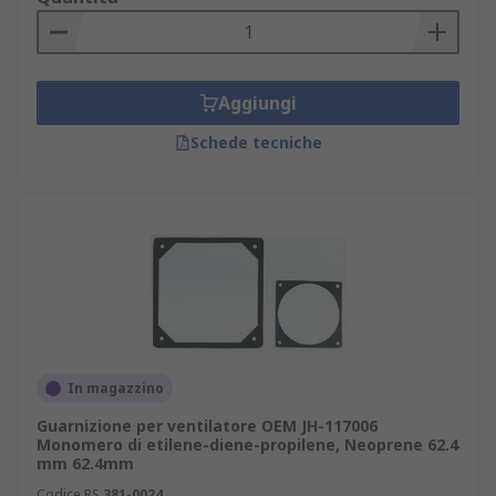
Mentre alcune guarnizioni per ventilatori sono
autoadesive, altre hanno un supporto per
ventilatori sotto forma di viti e rondelle per
Aggiungi
garantire un fissaggio sicuro. Le viti sono
caratterizzate da un design filettato e
Schede tecniche
contribuiscono a evitare la trasmissione e
l'amplificazione delle vibrazioni attraverso il
telaio.
In magazzino
Guarnizione per ventilatore OEM JH-117006
Monomero di etilene-diene-propilene, Neoprene 62.4
mm 62.4mm
Codice RS
381-0024