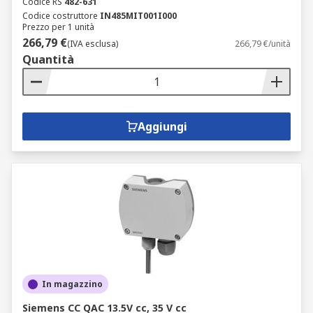
Codice RS
482-631
Codice costruttore
IN485MIT001I000
Prezzo per 1 unità
266,79 €
(IVA esclusa)
266,79 €/unità
Quantità
Aggiungi
In magazzino
Siemens CC QAC 13.5V cc, 35 V cc