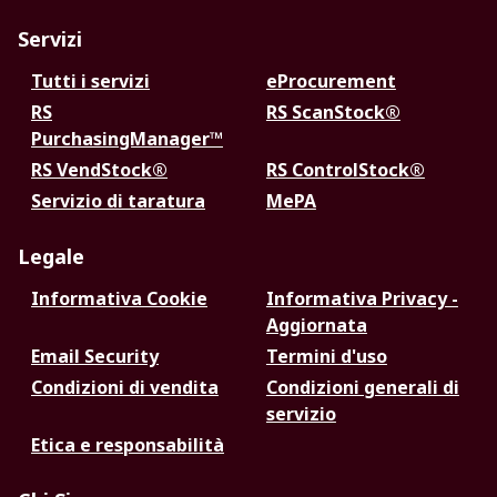
Servizi
Tutti i servizi
eProcurement
RS
RS ScanStock®
PurchasingManager™
RS VendStock®
RS ControlStock®
Servizio di taratura
MePA
Legale
Informativa Cookie
Informativa Privacy -
Aggiornata
Email Security
Termini d'uso
Condizioni di vendita
Condizioni generali di
servizio
Etica e responsabilità