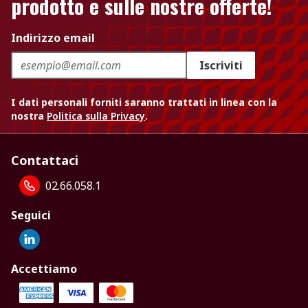
prodotto e sulle nostre offerte!
Indirizzo email
Iscriviti
I dati personali forniti saranno trattati in linea con la
nostra
Politica sulla Privacy
.
Contattaci
02.66.058.1
Seguici
Accettiamo