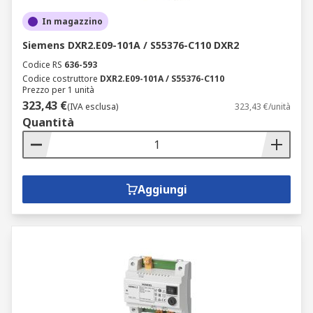
In magazzino
Siemens DXR2.E09-101A / S55376-C110 DXR2
Codice RS
636-593
Codice costruttore
DXR2.E09-101A / S55376-C110
Prezzo per 1 unità
323,43 €
(IVA esclusa)
323,43 €/unità
Quantità
Aggiungi