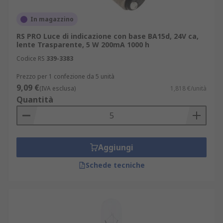
variano dal bianco caldo al bianco più freddo.
In magazzino
Il catalogo RS offre ampia gamma di lampadine di
RS PRO Luce di indicazione con base BA15d, 24V ca,
marchi leader, come Orbitec, Osram, VCC,
lente Trasparente, 5 W 200mA 1000 h
Schneider Electric, Philips e RS PRO.
Codice RS
339-3383
Caratteristiche delle lampade a filamento
Prezzo per 1 confezione da 5 unità
9,09 €
(IVA esclusa)
1,818 €/unità
Le lampadine a incandescenza sono
Quantità
disponibili in diverse potenze, tensioni e
formati.
Si trovano con attacco E27 o E14, ma
Aggiungi
esistono anche altri tipi di attacco.
Schede tecniche
Apprezzate per la loro capacità di fornire
luce istantanea e una resa cromatica
naturale.
Sono meno efficienti dal punto di vista
energetico rispetto ad altre tecnologie,