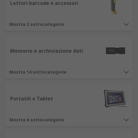
Lettori barcode e accessori
I dispositivi di output, come i monitor dei
computer, rappresentano un elemento
essenziale per la visualizzazione delle
Mostra 2 sottocategorie
informazioni. RS offre una vasta gamma di
monitor computer con diverse misure,
risoluzioni e qualità. La nostra gamma
Memorie e archiviazione dati
assicura la soluzione giusta per ogni
esigenza. Altri dispositivi di output
includono stampanti, proiettori, altoparlanti
Mostra 14 sottocategorie
e cuffie. Questi sono tutti adatti per diverse
soluzioni domestiche e aziendali.
I dispositivi di archiviazione, come i dischi
Portatili e Tablet
rigidi esterni, le chiavette USB o i CD/DVD.
I dispositivi di rete, come router, firewall e
switch di rete.
Mostra 6 sottocategorie
Perché scegliere RS per computer e