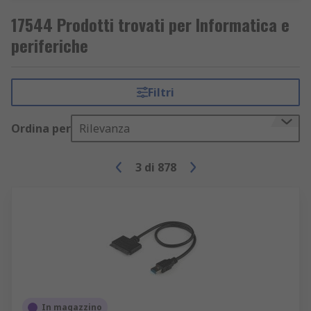
17544 Prodotti trovati per Informatica e
periferiche
Filtri
Ordina per
Rilevanza
3
di
878
In magazzino