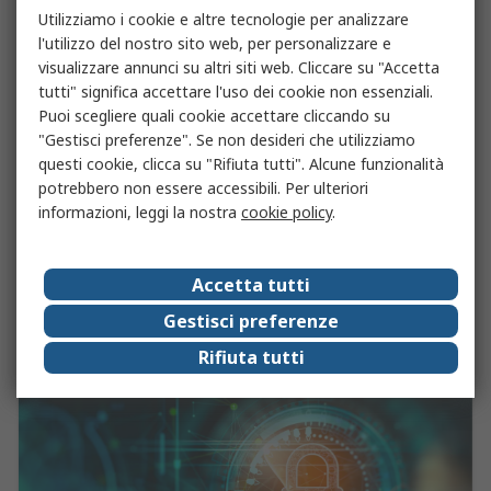
Utilizziamo i cookie e altre tecnologie per analizzare
l'utilizzo del nostro sito web, per personalizzare e
visualizzare annunci su altri siti web. Cliccare su "Accetta
tutti" significa accettare l'uso dei cookie non essenziali.
Puoi scegliere quali cookie accettare cliccando su
"Gestisci preferenze". Se non desideri che utilizziamo
questi cookie, clicca su "Rifiuta tutti". Alcune funzionalità
potrebbero non essere accessibili. Per ulteriori
Guida alle CPU e Microprocessori
informazioni, leggi la nostra
cookie policy
.
Guida con approfondimento sul loro ruolo all'interno di un
pc e sugli elementi da considerare quando li acquisti.
Accetta tutti
Leggi di più
Gestisci preferenze
Rifiuta tutti