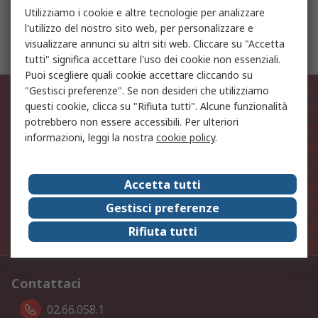
Utilizziamo i cookie e altre tecnologie per analizzare
l'utilizzo del nostro sito web, per personalizzare e
Sensori CI
visualizzare annunci su altri siti web. Cliccare su "Accetta
tutti" significa accettare l'uso dei cookie non essenziali.
Puoi scegliere quali cookie accettare cliccando su
Rimani aggiornato sulle novità di
"Gestisci preferenze". Se non desideri che utilizziamo
questi cookie, clicca su "Rifiuta tutti". Alcune funzionalità
prodotto e sulle nostre offerte!
potrebbero non essere accessibili. Per ulteriori
informazioni, leggi la nostra
cookie policy
.
Indirizzo email
Accetta tutti
Iscriviti
Gestisci preferenze
I dati personali forniti saranno trattati in linea con la
Rifiuta tutti
nostra
Politica sulla Privacy
.
Contattaci
02.66.058.1