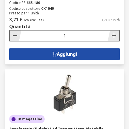
Codice RS
665-180
Codice costruttore
CK1049
Prezzo per 1 unità
3,71 €
(IVA esclusa)
3,71 €/unità
Quantità
Aggiungi
In magazzino
Arcolectric (Bulgin) Ltd Interruttore bistabile