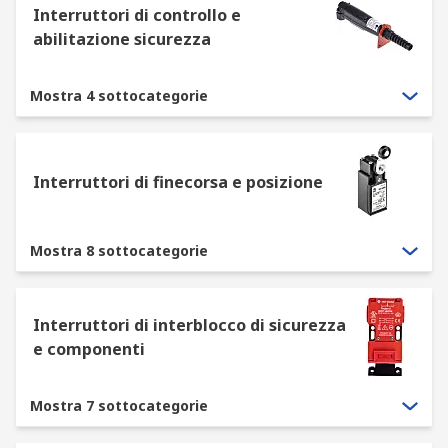
Chiave
Interruttori di controllo e
abilitazione sicurezza
Tastiera/tastierini
Piezoelettrico
Mostra 4 sottocategorie
Microinterruttori
Rotante
Pulsante
Interruttori di finecorsa e posizione
Cavigliotto
Mostra 8 sottocategorie
Interruttori di interblocco di sicurezza
e componenti
Mostra 7 sottocategorie