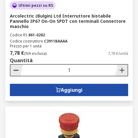
Ultimi pezzi su RS
Arcolectric (Bulgin) Ltd Interruttore bistabile
Pannello IP67 On-On SPDT con terminali Connettore
maschio
Codice RS
861-0282
Codice costruttore
C3911BAAAA
Prezzo per 1 unità
7,78 €
(IVA esclusa)
7,78 €/unità
Quantità
Aggiungi