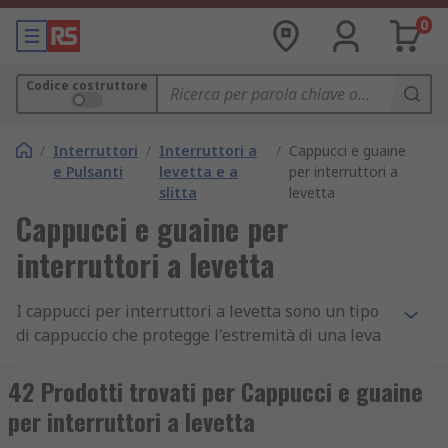
0
Codice costruttore
/
Interruttori
/
Interruttori a
/
Cappucci e guaine
e Pulsanti
levetta e a
per interruttori a
slitta
levetta
Cappucci e guaine per
interruttori a levetta
I cappucci per interruttori a levetta sono un tipo
di cappuccio che protegge l'estremità di una leva
di un interruttore a levetta. Un interruttore a
levetta è un interruttore elettrico azionato per
42 Prodotti trovati per Cappucci e guaine
mezzo della leva sporgente che si muove su e giù.
per interruttori a levetta