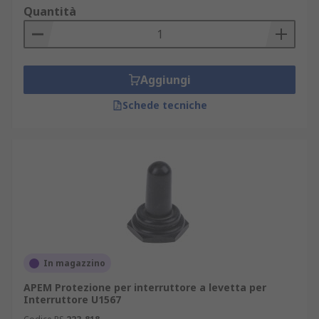
Quantità
da protezione per l'interruttore. Alcune coperture
per interruttori a levetta spengono
automaticamente l'interruttore quando vengono
chiuse, mentre altre impediscono che
Aggiungi
l'interruttore a levetta venga attivato.
Schede tecniche
In magazzino
APEM Protezione per interruttore a levetta per
Interruttore U1567