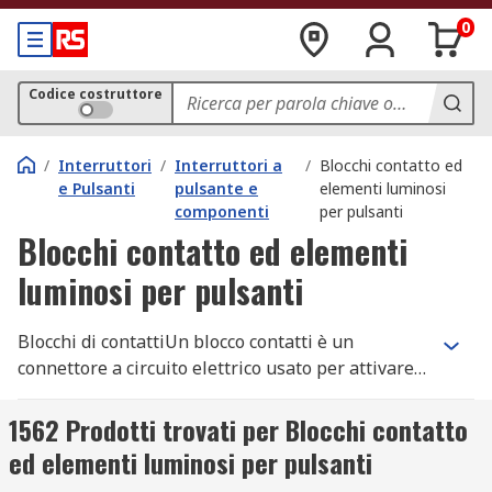
0
Codice costruttore
/
Interruttori
/
Interruttori a
/
Blocchi contatto ed
e Pulsanti
pulsante e
elementi luminosi
componenti
per pulsanti
Blocchi contatto ed elementi
luminosi per pulsanti
Blocchi di contattiUn blocco contatti è un
connettore a circuito elettrico usato per attivare
(realizzare) o disattivare (interrompere) un
circuito elettrico. I blocchi contatti sono
1562 Prodotti trovati per Blocchi contatto
generalmente collegati a interruttori, relè e
ed elementi luminosi per pulsanti
interruttori magnetotermici, una volta che questi