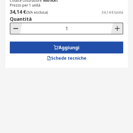
Codice costruttore
9001KA1
Prezzo per 1 unità
34,14 €
(IVA esclusa)
34,14 €/unità
Quantità
Aggiungi
Schede tecniche