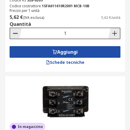
Codice RS
528-6209
Codice costruttore
1SFA611610R2001 MCB-10B
Prezzo per 1 unità
5,62 €
(IVA esclusa)
5,62 €/unità
Quantità
Aggiungi
Schede tecniche
In magazzino