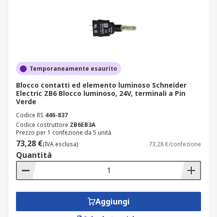
tempo in cui il pulsante è premuto. I blocchi
luminosi a LED sono disponibili in una varietà di
colori per essere abbinati al colore del pulsante.•
A incandescenza - Questi blocchi luminosi sono
dotati di una lampadina a incandescenza
sostituibile. Le lampadine producono una luce
Temporaneamente esaurito
bianca che brilla attraverso la testa del pulsante
per produrre il colore desiderato.
Blocco contatti ed elemento luminoso Schneider
Electric ZB6 Blocco luminoso, 24V, terminali a Pin
Verde
Codice RS
446-837
Codice costruttore
ZB6EB3A
Prezzo per 1 confezione da 5 unità
73,28 €
(IVA esclusa)
73,28 €/confezione
Quantità
Aggiungi