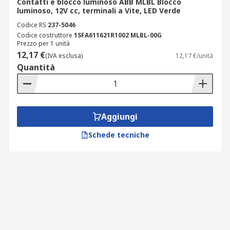
Contatti e blocco luminoso ABB MLBL Blocco
luminoso, 12V cc, terminali a Vite, LED Verde
Codice RS
237-5046
Codice costruttore
1SFA611621R1002 MLBL-00G
Prezzo per 1 unità
12,17 €
(IVA esclusa)
12,17 €/unità
Quantità
Aggiungi
Schede tecniche