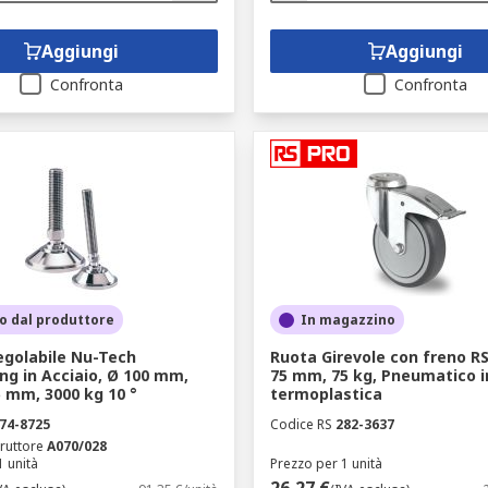
Aggiungi
Aggiungi
Confronta
Confronta
o dal produttore
In magazzino
egolabile Nu-Tech
Ruota Girevole con freno R
ng in Acciaio, Ø 100 mm,
75 mm, 75 kg, Pneumatico
 mm, 3000 kg 10 °
termoplastica
74-8725
Codice RS
282-3637
ruttore
A070/028
1 unità
Prezzo per 1 unità