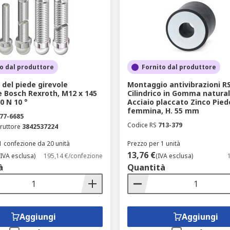
o dal produttore
Fornito dal produttore
del piede girevole
Montaggio antivibrazioni R
e Bosch Rexroth, M12 x 145
Cilindrico in Gomma natural
0 N 10 °
Acciaio placcato Zinco Pied
femmina, H. 55 mm
77-6685
Codice RS
713-379
ruttore
3842537224
1 confezione da 20 unità
Prezzo per 1 unità
13,76 €
(IVA esclusa)
195,14 €/confezione
(IVA esclusa)
à
Quantità
Aggiungi
Aggiungi