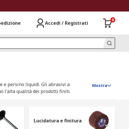
0
pedizione
Accedi / Registrati
 e persino liquidi. Gli abrasivi a
Mostra
l'alta qualità dei prodotti finiti.
 superficiali di un materiale. Questa
getto, oppure può trattarsi di una
Lucidatura e finitura