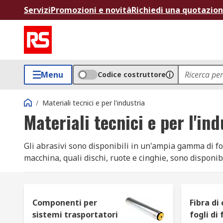
Servizi
Promozioni e novità
Richiedi una quotazio
Menu
Codice costruttore
/
Materiali tecnici e per l'industria
Materiali tecnici e per l'ind
Gli abrasivi sono disponibili in un'ampia gamma di form
macchina, quali dischi, ruote e cinghie, sono disponibili
Sebbene possano avere delle forme diverse, la loro fu
operazione può essere aggressiva, per rimuovere gran
rimozione più lieve, per la finitura e la lucidatura fina
Componenti per
Fibra di
sistemi trasportatori
fogli di 
Esempi di abrasivi: