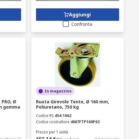
Aggiungi
Confronta
In magazzino
S PRO, Ø
Ruota Girevole Tente, Ø 160 mm,
 in gomma
Poliuretano, 750 kg
Codice RS
454-1662
Codice costruttore
4687FTP160P63
Prezzo per 1 unità