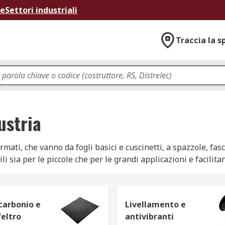
ne
Settori industriali
Traccia la s
ustria
ati, che vanno da fogli basici e cuscinetti, a spazzole, fasce
 sia per le piccole che per le grandi applicazioni e facilitano 
nzione è quasi sempre la stessa, ovvero rimuovere gli strati
di quantità di materiale dalla formazione iniziale di un pro
le.
 carbonio e
Livellamento e
feltro
antivibranti