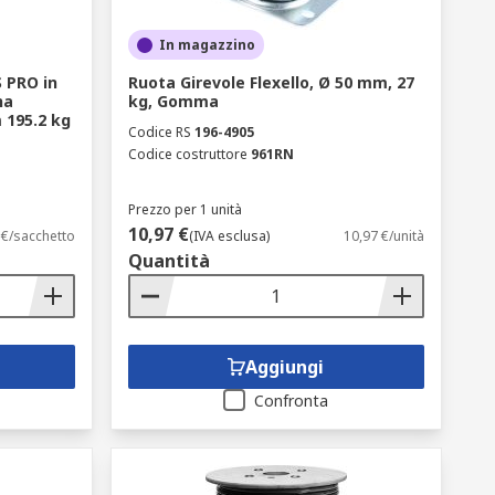
In magazzino
S PRO in
Ruota Girevole Flexello, Ø 50 mm, 27
na
kg, Gomma
 195.2 kg
Codice RS
196-4905
Codice costruttore
961RN
Prezzo per 1 unità
10,97 €
 €/sacchetto
(IVA esclusa)
10,97 €/unità
Quantità
Aggiungi
Confronta