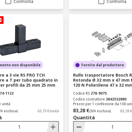
Confronta
Confronta
mento non disponibile
Fornito dal produttore
re a 3 vie RS PRO TCH
Rullo trasportatore Bosch 
e a T per tubo quadrato in
Rotonda Ø 32 mm x 47 mm 
per profili da 25 mm 25 mm
120 N Polietilene 47 x 32 
74-1122
Codice RS
278-9075
Codice costruttore
3842532880
1 unità
Prezzo per 1 confezione da 100 uni
83,28 €
VA esclusa)
63,73 €/unità
(IVA esclusa)
83,28 
à
Quantità