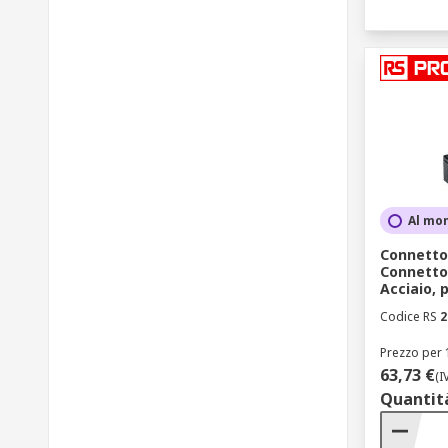
Al mo
Connetto
Connettor
Acciaio, 
Codice RS
2
Prezzo per 
63,73 €
(I
Quantit