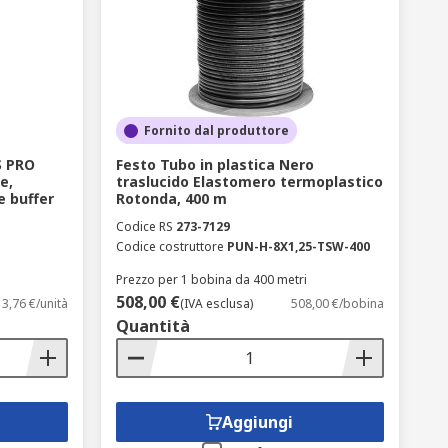
Fornito dal produttore
S PRO
Festo Tubo in plastica Nero
e,
traslucido Elastomero termoplastico
e buffer
Rotonda, 400 m
Codice RS
273-7129
Codice costruttore
PUN-H-8X1,25-TSW-400
Prezzo per 1 bobina da 400 metri
508,00 €
13,76 €/unità
(IVA esclusa)
508,00 €/bobina
Quantità
Aggiungi