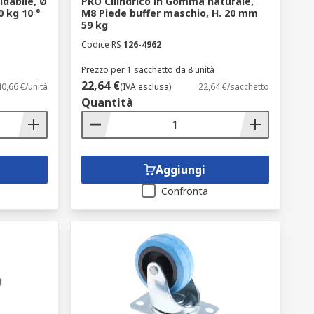
idabile, Ø
PRO Cilindrico in Gomma naturale,
 kg 10 °
M8 Piede buffer maschio, H. 20 mm
59 kg
Codice RS
126-4962
Prezzo per 1 sacchetto da 8 unità
22,64 €
40,66 €/unità
(IVA esclusa)
22,64 €/sacchetto
Quantità
Aggiungi
Confronta