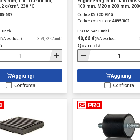
x 3 mm, col. Traslucido,
Engineering in Acciaio inoss
.2 g/cm³, 230 °C
100 mm, M20 x 200 mm, 2000
05-537
Codice RS
328-9515
Codice costruttore
A095/002
1 unità
Prezzo per 1 unità
40,66 €
(IVA esclusa)
359,72 €/unità
(IVA esclusa)
à
Quantità
Aggiungi
Aggiungi
Confronta
Confronta