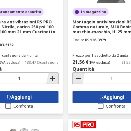
raneamente esaurito
In magazzino
ra antivibrazioni RS PRO
Montaggio antivibrazioni R
Nitrile, carico 250 psi 100
Gomma naturale, M10 Bobi
C 100 mm 21 mm Cuscinetto
maschio-maschio, H. 25 mm
Codice RS
126-3979
03-5162
1 confezione da 4 unità
Prezzo per 1 sacchetto da 2 unità
21,56 €
(IVA esclusa)
133,47 €/confezione
(IVA esclusa)
21,56
à
Quantità
Aggiungi
Aggiungi
Confronta
Confronta