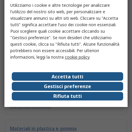
Utilizziamo i cookie e altre tecnologie per analizzare
l'utilizzo del nostro sito web, per personalizzare e
Barre in ceramica
visualizzare annunci su altri siti web. Cliccare su "Accetta
tutti" significa accettare l'uso dei cookie non essenziali.
Puoi scegliere quali cookie accettare cliccando su
"Gestisci preferenze". Se non desideri che utilizziamo
Fogli in ceramica
questi cookie, clicca su "Rifiuta tutti". Alcune funzionalità
potrebbero non essere accessibili. Per ulteriori
informazioni, leggi la nostra
cookie policy
.
Tubi in plastica
Accetta tutti
Vernici
Gestisci preferenze
Rifiuta tutti
Materiali metallici
Materiali in plastica e gomma