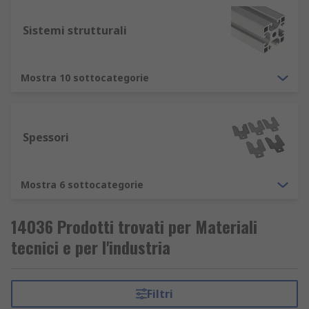
Tubo quadrato, esagonale e rotondo
Sistemi strutturali
I materiali laminati sono disponibili in formato
standard o forati in una gamma di diverse misure.
Possono utilizzare diverse forme di perforazione
Mostra 10 sottocategorie
come cerchi, esagoni, triangoli e molto altro
ancora, nonché diverse dimensioni e spaziature.
Spessori
Mostra 6 sottocategorie
14036 Prodotti trovati per Materiali
tecnici e per l'industria
Filtri