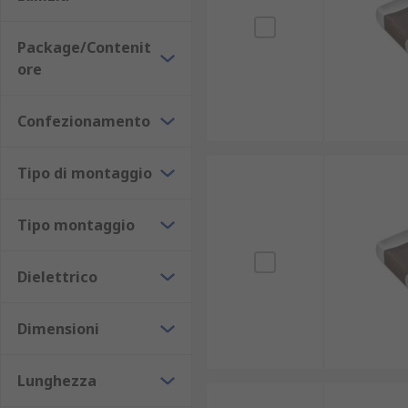
Convertitore CC/CC
Package/Contenit
Telecomunicazioni
ore
Apparecchiature mediche
Alimentatori switching
Confezionamento
Applicazioni automobilistiche
Tipo di montaggio
Tipo montaggio
Dielettrico
Dimensioni
Lunghezza