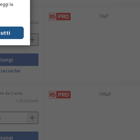
eggi la
ne da 100 unità
10μF
)
0,165 €/unità
utti
iungi
 tecniche
ne da 5 unità
100μF
1,452 €/unità
iungi