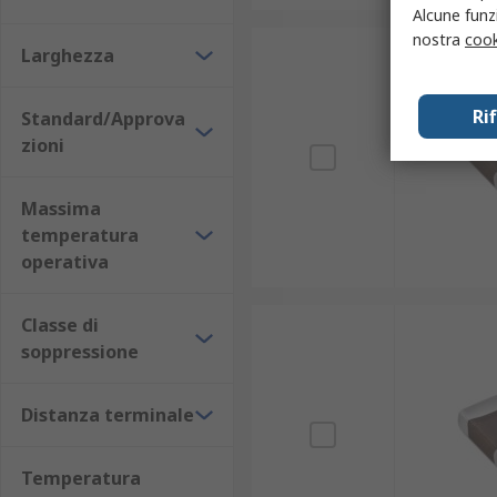
Alcune funzi
nostra
cook
Larghezza
Ri
Standard/Approva
zioni
Massima
temperatura
operativa
Classe di
soppressione
Distanza terminale
Temperatura