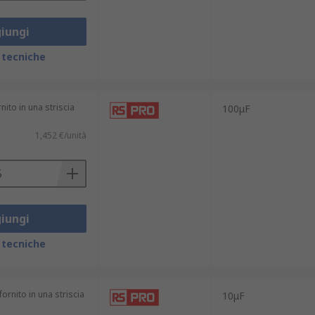
iungi
 tecniche
nito in una striscia
100μF
1,452 €/unità
iungi
 tecniche
ornito in una striscia
10μF