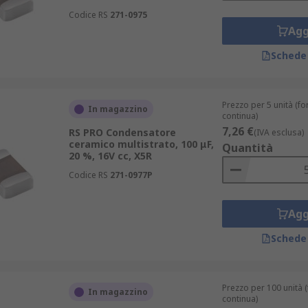
Codice RS
271-0975
Agg
Schede
Prezzo per 5 unità (for
In magazzino
continua)
7,26 €
RS PRO Condensatore
(IVA esclusa)
ceramico multistrato, 100 μF,
Quantità
20 %, 16V cc, X5R
Codice RS
271-0977P
Agg
Schede
Prezzo per 100 unità (f
In magazzino
continua)