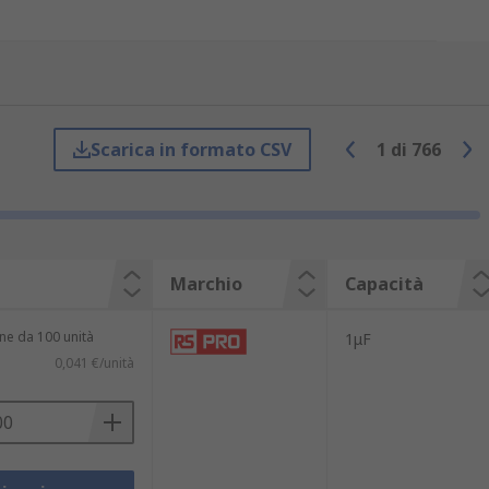
 perdita di calore, migliorando
Scarica in formato CSV
1
di
766
Marchio
Capacità
ne da 100 unità
1μF
ioni
0,041 €/unità
e riconosciute a livello internazionale,