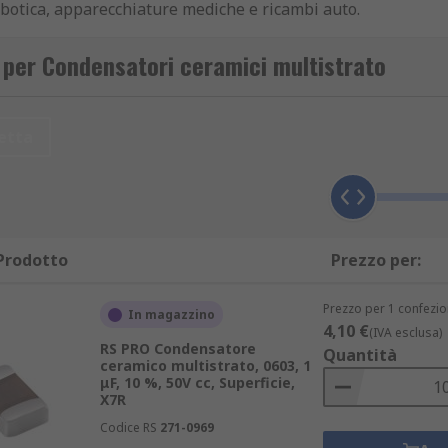
otica, apparecchiature mediche e ricambi auto.
i per Condensatori ceramici multistrato
li strati ceramici isolano il condensatore e questo riduce la
etta
mportamento elettrico e quindi la potenziale applicazione.
Prodotto
Prezzo per:
ente bassa
Prezzo per 1 confezio
In magazzino
endere questi prodotti ideali per una moltitudine di applicaz
4,10 €
(IVA esclusa)
RS PRO Condensatore
Quantità
ceramico multistrato, 0603, 1
i standard, come: 0402, 0805, 1206 e altri. Si tratta di misur
μF, 10 %, 50V cc, Superficie,
X7R
Codice RS
271-0969
ensioni e tensione richiesta.