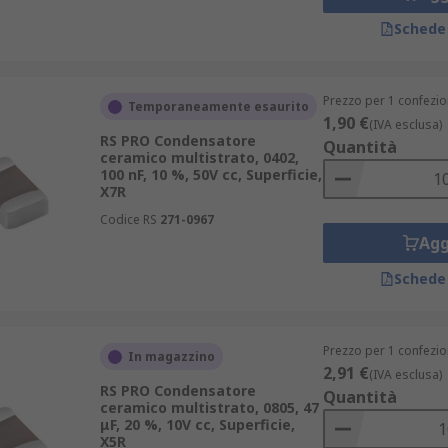
Schede
Prezzo per 1 confezio
Temporaneamente esaurito
1,90 €
(IVA esclusa)
RS PRO Condensatore
Quantità
ceramico multistrato, 0402,
100 nF, 10 %, 50V cc, Superficie,
X7R
Codice RS
271-0967
Agg
Schede
Prezzo per 1 confezio
In magazzino
2,91 €
(IVA esclusa)
RS PRO Condensatore
Quantità
ceramico multistrato, 0805, 47
μF, 20 %, 10V cc, Superficie,
X5R