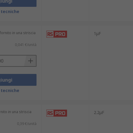
iungi
 tecniche
 migliori marchi come: Kemet, AVX, Murata,
ornito in una striscia
1μF
0,041 €/unità
uenza più affidabili. Comunemente
iungi
a. Hanno precisione e stabilità inferiori
 tecniche
iamento, o per circuiti che discriminano
nito in una striscia
2.2μF
0,39 €/unità