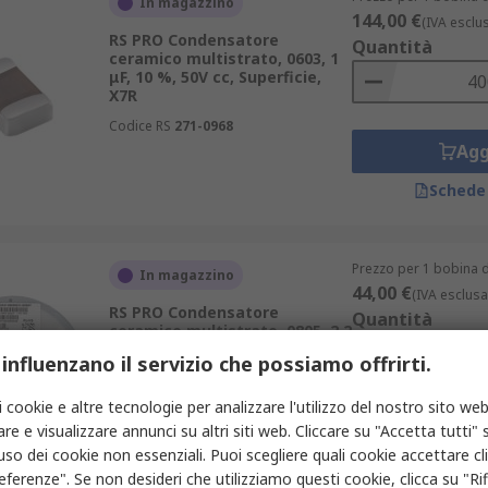
In magazzino
144,00 €
(IVA esclu
RS PRO Condensatore
Quantità
ceramico multistrato, 0603, 1
μF, 10 %, 50V cc, Superficie,
X7R
Codice RS
271-0968
Agg
Schede
Prezzo per 1 bobina d
In magazzino
44,00 €
(IVA esclusa
RS PRO Condensatore
Quantità
ceramico multistrato, 0805, 2.2
nF, ±10 %, 16V cc, Superficie,
 influenzano il servizio che possiamo offrirti.
X7R
Codice RS
770-4213
i cookie e altre tecnologie per analizzare l'utilizzo del nostro sito web
Agg
re e visualizzare annunci su altri siti web. Cliccare su "Accetta tutti" s
'uso dei cookie non essenziali. Puoi scegliere quali cookie accettare c
Schede
eferenze". Se non desideri che utilizziamo questi cookie, clicca su "Rifi