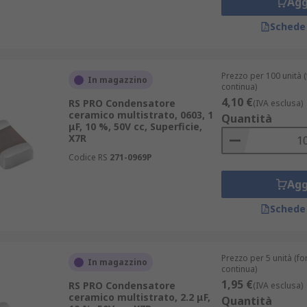
Agg
Schede
ri ceramici multistrato, ideali per tutte le esigenze, e dei
Prezzo per 100 unità (f
In magazzino
continua)
4,10 €
RS PRO Condensatore
C-Q200).
(IVA esclusa)
ceramico multistrato, 0603, 1
Quantità
μF, 10 %, 50V cc, Superficie,
ipologie principali: Classe 1 e Classe 2.
X7R
Codice RS
271-0969P
 con perdite ridotte. Offrono tensione, temperatura e freq
Agg
permissivo che garantisce una migliore efficienza volumetric
Schede
adatti per bypass, applicazioni di accoppiamento e disaccopp
Prezzo per 5 unità (for
In magazzino
continua)
1,95 €
RS PRO Condensatore
(IVA esclusa)
ceramico multistrato, 2.2 μF,
Quantità