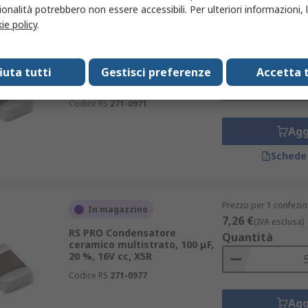
onalità potrebbero non essere accessibili. Per ulteriori informazioni, l
ie policy
.
Prezzo per 1 confezio
In magazzino
16,50 €
(IVA esclusa
RS PRO Condensatore
Quantità
fiuta tutti
Gestisci preferenze
Accetta t
ceramico multistrato, 10 μF, 20
%, 25V cc, X5R
Codice RS
271-0971
Agg
Schede
Prezzo per 1 confezio
In magazzino
7,26 €
(IVA esclusa)
RS PRO Condensatore
Quantità
ceramico multistrato, 100 μF,
20 %, 16V cc, X5R
Codice RS
271-0977
Agg