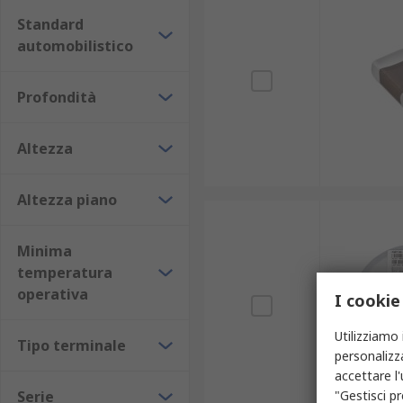
Standard
automobilistico
Profondità
Altezza
Altezza piano
Minima
temperatura
operativa
I cookie
Utilizziamo 
Tipo terminale
personalizza
accettare l
Serie
"Gestisci pr