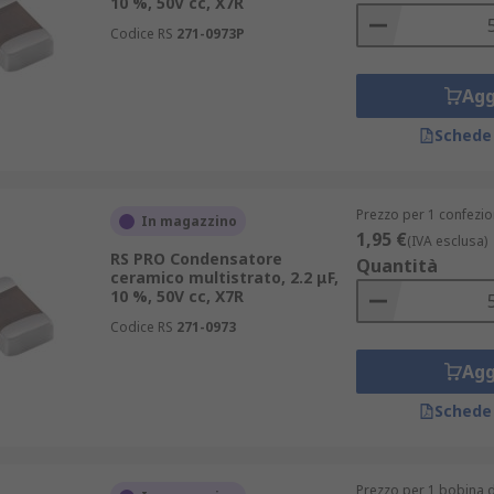
10 %, 50V cc, X7R
Codice RS
271-0973P
Agg
Schede
Prezzo per 1 confezio
In magazzino
1,95 €
(IVA esclusa)
RS PRO Condensatore
Quantità
ceramico multistrato, 2.2 μF,
10 %, 50V cc, X7R
Codice RS
271-0973
Agg
Schede
Prezzo per 1 bobina d