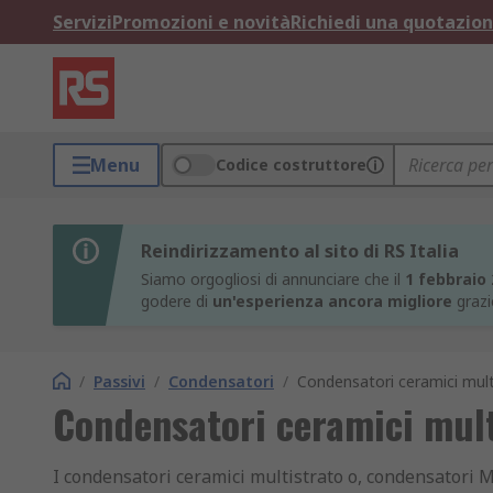
Servizi
Promozioni e novità
Richiedi una quotazio
Menu
Codice costruttore
Reindirizzamento al sito di RS Italia
Siamo orgogliosi di annunciare che il
1 febbraio
godere di
un'esperienza ancora migliore
grazi
/
Passivi
/
Condensatori
/
Condensatori ceramici mult
Condensatori ceramici mult
I condensatori ceramici multistrato o, condensatori M