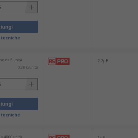
iungi
 tecniche
ne da 5 unità
2.2μF
0,39 €/unità
iungi
 tecniche
a 4000 unità
1μF