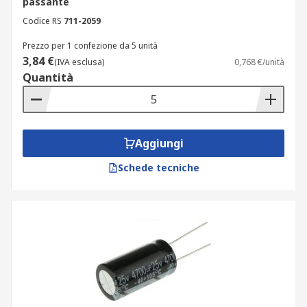
passante
elettrolitico con un ottimo rapporto qualità
Codice RS
711-2059
prezzo, adatto a impieghi generici e industriali di
ogni tipo.
Prezzo per 1 confezione da 5 unità
3,84 €
(IVA esclusa)
0,768 €/unità
RS seleziona solo fornitori di comprovata
Quantità
esperienza nel settore dei componenti passivi,
garantendo condensatori elettrolitici con
tolleranze certificate e prestazioni costanti nel
tempo. Consigliato per chi cerca un condensatore
Aggiungi
polarizzato ad alta affidabilità o condensatori
Schede tecniche
elettrolitici per applicazioni industriali e
automotive, il catalogo RS garantisce
disponibilità rapida e supporto tecnico dedicato.
Affidati alla qualità RS e acquista ora.