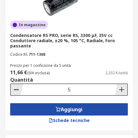
richiedono elevata durata;
condensatori ibridi: combinano elettrolita
liquido e polimero solido, adatti a chi cerca
In magazzino
bassa ESR insieme a bassa corrente di
Condensatore RS PRO, serie RS, 3300 μF, 35V cc
dispersione;
Conduttore radiale, ±20 %, 105 °C, Radiale, Foro
passante
condensatori con montaggio radiale, assiale,
a innesto o SMD: compatibili con diverse
Codice RS
711-1368
configurazioni di circuito stampato, per
Prezzo per 1 confezione da 5 unità
l'integrazione su qualsiasi layout.
11,66 €
(IVA esclusa)
2,332 €/unità
Quantità
I condensatori elettrolitici RS coprono così ogni
esigenza progettuale, dal singolo componente
alla gamma completa di
condensatori
disponibile a catalogo.
Aggiungi
Impieghi pratici in elettronica,
Schede tecniche
industria e automotive