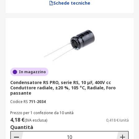
Schede tecniche
automotive ed elettronica di bordo:
componenti certificati AEC-Q200, consigliati
per applicazioni che richiedono resistenza a
vibrazioni e temperature estreme;
telecomunicazioni e strumentazione di
misura: condensatori con bassa ESR e alta
corrente di ripple, adatti a circuiti ad alta
frequenza.
In magazzino
Criteri di scelta prima di
Condensatore RS PRO, serie RS, 10 μF, 400V cc
acquistare
Conduttore radiale, ±20 %, 105 °C, Radiale, Foro
passante
Codice RS
711-2034
La scelta del condensatore elettrolitico corretto
richiede attenzione a parametri precisi come
Prezzo per 1 confezione da 10 unità
resistenza serie equivalente, temperatura
4,18 €
(IVA esclusa)
0,418 €/unità
operativa massima, corrente di perdita e
Quantità
tolleranza dichiarata, elementi che determinano