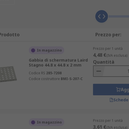
a di schermatura, sono realizzati in una struttura solida res
er rimuovere completamente lo schermo, risparmio di tempo 
essaria per soddisfare requisiti diversi, come i laboratori
e per il design individuale, situazione e finalità, a seconda
Prodotto
Prezzo per:
Prezzo per 1 unità
In magazzino
4,48 €
(IVA esclusa)
Gabbia di schermatura Laird
Quantità
Stagno 44.8 x 44.8 x 2 mm
Codice RS
285-7208
Codice costruttore
BMI-S-207-C
Agg
Schede
Prezzo per 1 unità
In magazzino
3,61 €
(IVA esclusa)