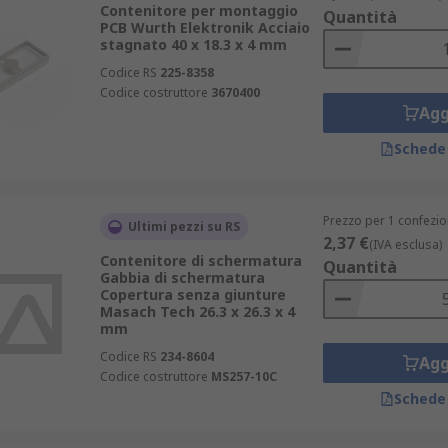
Contenitore per montaggio
Quantità
PCB Wurth Elektronik Acciaio
stagnato 40 x 18.3 x 4 mm
Codice RS
225-8358
Codice costruttore
3670400
Agg
Schede
Prezzo per 1 confezio
Ultimi pezzi su RS
2,37 €
(IVA esclusa)
Contenitore di schermatura
Quantità
Gabbia di schermatura
Copertura senza giunture
Masach Tech 26.3 x 26.3 x 4
mm
Codice RS
234-8604
Agg
Codice costruttore
MS257-10C
Schede