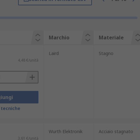
istente ai danni e spesso sono realizzati
e riduzione dei danni da riparazione.
 autonomi, Sale server schermate
 dei requisiti di schermatura specifici.
Marchio
Materiale
Laird
Stagno
4,48 €/unità
iungi
 tecniche
Wurth Elektronik
Acciaio stagnato
3,61 €/unità