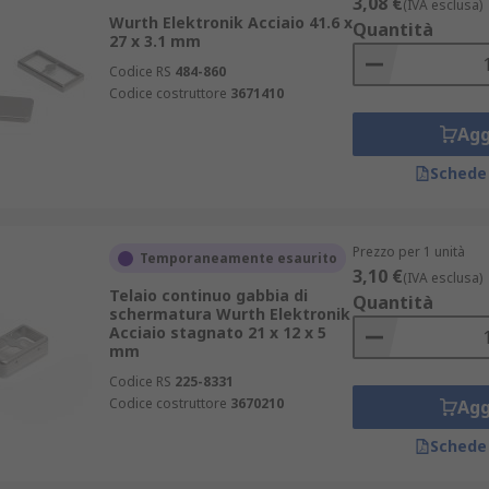
3,08 €
(IVA esclusa)
Wurth Elektronik Acciaio 41.6 x
Quantità
27 x 3.1 mm
Codice RS
484-860
Codice costruttore
3671410
Agg
Schede
Prezzo per 1 unità
Temporaneamente esaurito
3,10 €
(IVA esclusa)
Telaio continuo gabbia di
Quantità
schermatura Wurth Elektronik
Acciaio stagnato 21 x 12 x 5
mm
Codice RS
225-8331
Codice costruttore
3670210
Agg
Schede