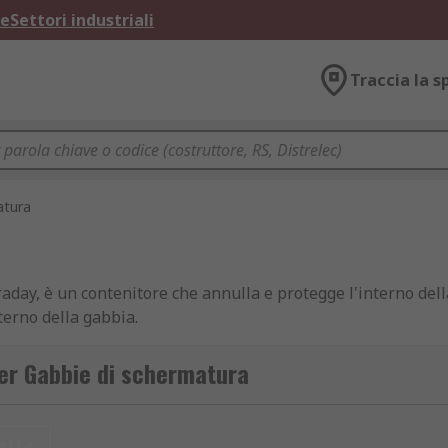
ne
Settori industriali
Traccia la s
atura
day, è un contenitore che annulla e protegge l'interno del
terno della gabbia.
e una protezione superiore dalle apparecchiature elettronic
per Gabbie di schermatura
e le scariche elettrostatiche. Queste gabbie sono realizzate
chiuso completo o una gabbia di materiale del tipo a magli
etta