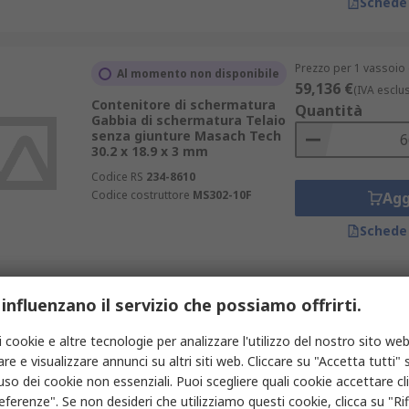
Schede
Prezzo per 1 vassoio 
Al momento non disponibile
59,136 €
(IVA esclu
Contenitore di schermatura
Quantità
Gabbia di schermatura Telaio
senza giunture Masach Tech
30.2 x 18.9 x 3 mm
Codice RS
234-8610
Codice costruttore
MS302-10F
Agg
Schede
Prezzo per 1 vassoio 
 influenzano il servizio che possiamo offrirti.
In magazzino
144,288 €
(IVA escl
Contenitore per montaggio
Quantità
i cookie e altre tecnologie per analizzare l'utilizzo del nostro sito web
PCB Wurth Elektronik Acciaio
re e visualizzare annunci su altri siti web. Cliccare su "Accetta tutti" s
stagnato 17.2 x 13.9 x 3 mm
'uso dei cookie non essenziali. Puoi scegliere quali cookie accettare c
Codice RS
225-8367
eferenze". Se non desideri che utilizziamo questi cookie, clicca su "Rifi
Codice costruttore
3671168