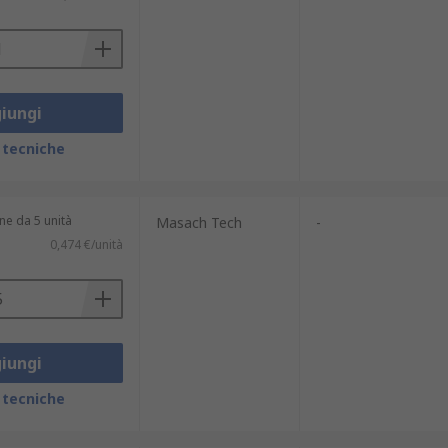
iungi
 tecniche
ne da 5 unità
Masach Tech
-
0,474 €/unità
iungi
 tecniche