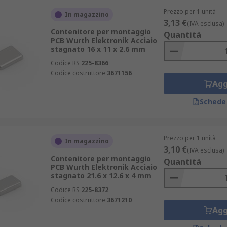
Prezzo per 1 unità
In magazzino
3,13 €
(IVA esclusa)
Contenitore per montaggio
Quantità
PCB Wurth Elektronik Acciaio
stagnato 16 x 11 x 2.6 mm
Codice RS
225-8366
Codice costruttore
3671156
Agg
Schede
Prezzo per 1 unità
In magazzino
3,10 €
(IVA esclusa)
Contenitore per montaggio
Quantità
PCB Wurth Elektronik Acciaio
stagnato 21.6 x 12.6 x 4 mm
Codice RS
225-8372
Codice costruttore
3671210
Agg