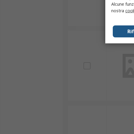
Alcune funzi
nostra
cook
Ri