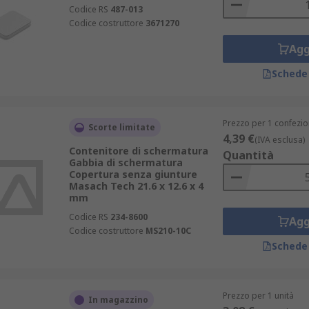
Codice RS
487-013
Codice costruttore
3671270
Agg
Schede
Prezzo per 1 confezio
Scorte limitate
4,39 €
(IVA esclusa)
Contenitore di schermatura
Quantità
Gabbia di schermatura
Copertura senza giunture
Masach Tech 21.6 x 12.6 x 4
mm
Codice RS
234-8600
Agg
Codice costruttore
MS210-10C
Schede
Prezzo per 1 unità
In magazzino