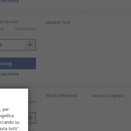
 tecniche
da 66 unità
Masach Tech
-
sa)
0,896 €/unità
iungi
 tecniche
da 72 unità
Wurth Elektronik
Acciaio stagnato
usa)
2,004 €/unità
, per
ignifica
liccando su
uta tutti".