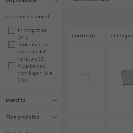
Disponibilità
Questi sistemi a gabbia offrono una maggiore efficaci
in due pezzi per consentire la riparazione senza dov
3 opzioni disponibili
Le moderne gabbie faraday offrono la schermatura nec
EMI/RFI, forniscono camere facilmente costruite e adatt
In magazzino
Confronta
Dettagli 
(115)
Ordinabile su
richiesta dal
fornitore (2)
Attualmente
non disponibile
(49)
Marchio
Tipo prodotto