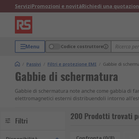
Servizi
Promozioni e novità
Richiedi una quotazio
Menu
Codice costruttore
/
Passivi
/
Filtri e protezione EMI
/
Gabbie di scherm
Gabbie di schermatura
Gabbie di schermatura note anche come gabbia di fara
elettromagnetici esterni distribuendoli intorno all'es
La gabbia di faraday può essere utilizzata per fornir
200 Prodotti trovati 
EMI, oltre a proteggere contro le correnti elettriche 
Filtri
assumere composizioni diverse come un rivestimento 
Confronta (0/8)
Res