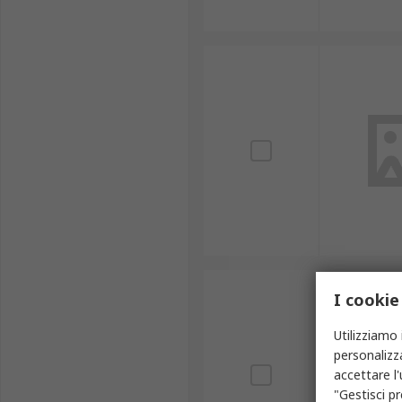
I cookie
Utilizziamo 
personalizza
accettare l
"Gestisci pr