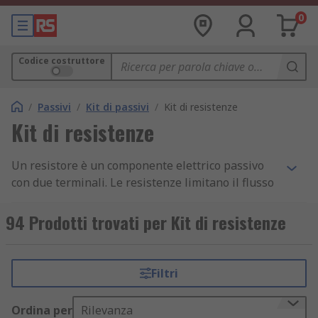
0
Codice costruttore
/
Passivi
/
Kit di passivi
/
Kit di resistenze
Kit di resistenze
Un resistore è un componente elettrico passivo
con due terminali. Le resistenze limitano il flusso
di corrente nei circuiti elettrici o elettronici.
94 Prodotti trovati per Kit di resistenze
I kit di resistenze sono ideali per i progettisti
elettronici e i tecnici poiché contengono
resistenze assortite. I kit sono versatili per
Filtri
adattarsi a un'ampia varietà di configurazioni di
applicazioni elettroniche e alla prototipazione di
Ordina per
Rilevanza
schede.