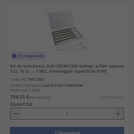
In magazzino
Kit di resistenze D25/CRCW1206 Vishay, a Film spesso
122, 10 Ω → 1 MΩ, montaggio Superficie 6100
Codice RS
769-2265
Codice costruttore
LAE2DCHIP1206KFE96
Prezzo per 1 unità
194,35 €
(IVA esclusa)
194,35 €/unità
Quantità
Aggiungi