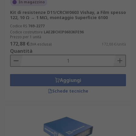
In magazzino
Kit di resistenze D11/CRCW0603 Vishay, a Film spesso
122, 10 Ω → 1 MΩ, montaggio Superficie 6100
Codice RS
769-2277
Codice costruttore
LAE2BCHIP0603KFE96
Prezzo per 1 unità
172,88 €
(IVA esclusa)
172,88 €/unità
Quantità
Aggiungi
Schede tecniche