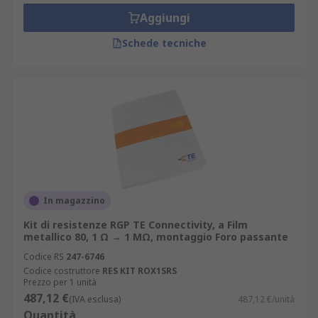
Aggiungi
Schede tecniche
In magazzino
Kit di resistenze RGP TE Connectivity, a Film
metallico 80, 1 Ω → 1 MΩ, montaggio Foro passante
Codice RS
247-6746
Codice costruttore
RES KIT ROX1SRS
Prezzo per 1 unità
487,12 €
(IVA esclusa)
487,12 €/unità
Quantità