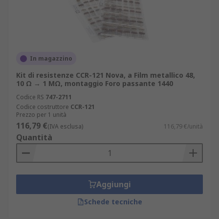
In magazzino
Kit di resistenze CCR-121 Nova, a Film metallico 48,
10 Ω → 1 MΩ, montaggio Foro passante 1440
Codice RS
747-2711
Codice costruttore
CCR-121
Prezzo per 1 unità
116,79 €
(IVA esclusa)
116,79 €/unità
Quantità
Aggiungi
Schede tecniche