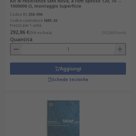
Kit di resistenze SMR Nova, a Film spesso 120, 10 →
1000000 Ω, montaggio Superficie
Codice RS
358-990
Codice costruttore
SMR-20
Prezzo per 1 unità
292,86 €
(IVA esclusa)
292,86 €/unità
Quantità
Aggiungi
Schede tecniche