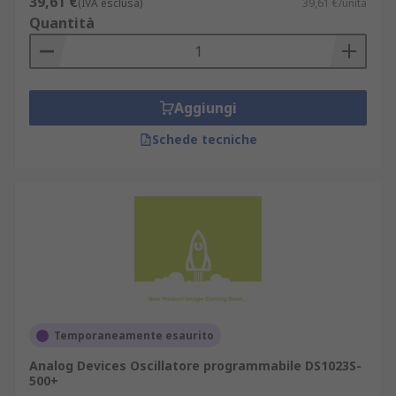
39,61 €
(IVA esclusa)
39,61 €/unità
Quantità
Aggiungi
Schede tecniche
Temporaneamente esaurito
Analog Devices Oscillatore programmabile DS1023S-
500+