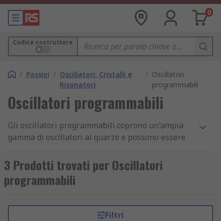
0
Codice costruttore
/
Passivi
/
Oscillatori, Cristalli e
/
Oscillatori
Risonatori
programmabili
Oscillatori programmabili
Gli oscillatori programmabili coprono un'ampia
gamma di oscillatori al quarzo e possono essere
trovati come XO, VCXO, E talvolta anche TCXO. Gli
oscillatori programmabili offrono agli utenti la
3 Prodotti trovati per Oscillatori
flessibilità di richiedere parti programmate alla
programmabili
frequenza desiderata, offre opzioni di frequenza
che normalmente non saranno disponibili e
spesso con tempi di consegna più brevi.
Filtri