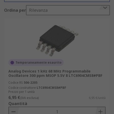
Oltre alle opzioni di frequenza, alcune parti
Ordina per
Rilevanza
programmabili offrono una selezione del tipo di
uscita;
LVCMOS,
LVDS o.
LVPECL
La stabilità di questi clock programmati è simile a
quella degli oscillatori standard.
Temporaneamente esaurito
Analog Devices 1 kHz 68 MHz Programmabile
Oscillatore 300 ppm MSOP 5.5V 8 LTC6904CMS8#PBF
Codice RS
506-2205
Codice costruttore
LTC6904CMS8#PBF
Prezzo per 1 unità
6,95 €
(IVA esclusa)
6,95 €/unità
Quantità