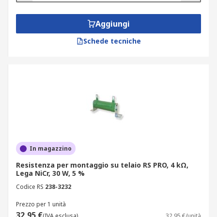
Aggiungi
Schede tecniche
In magazzino
Resistenza per montaggio su telaio RS PRO, 4 kΩ,
Lega NiCr, 30 W, 5 %
Codice RS
238-3232
Prezzo per 1 unità
32,95 €
(IVA esclusa)
32,95 €/unità