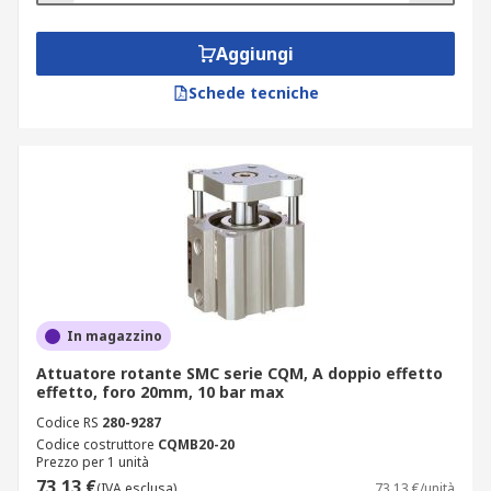
Aggiungi
Schede tecniche
In magazzino
Attuatore rotante SMC serie CQM, A doppio effetto
effetto, foro 20mm, 10 bar max
Codice RS
280-9287
Codice costruttore
CQMB20-20
Prezzo per 1 unità
73,13 €
(IVA esclusa)
73,13 €/unità