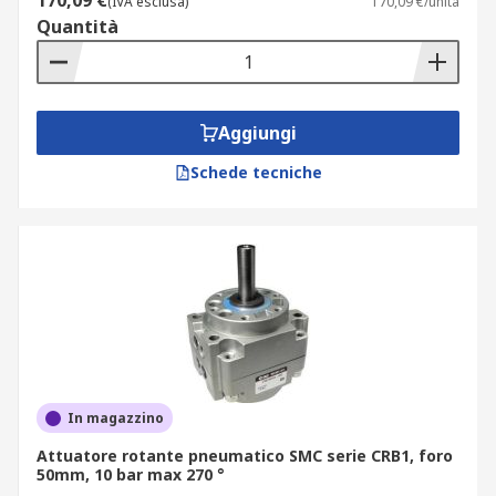
170,09 €
(IVA esclusa)
170,09 €/unità
Quantità
Aggiungi
Schede tecniche
In magazzino
Attuatore rotante pneumatico SMC serie CRB1, foro
50mm, 10 bar max 270 °