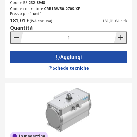
Codice RS
232-8948
Codice costruttore
CRB1BW50-270S-XF
Prezzo per 1 unità
181,01 €
(IVA esclusa)
181,01 €/unità
Quantità
Aggiungi
Schede tecniche
In magazzino