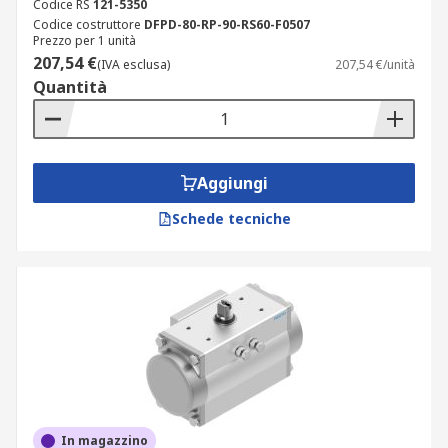
Codice RS
121-5350
Codice costruttore
DFPD-80-RP-90-RS60-F0507
Prezzo per 1 unità
207,54 €
(IVA esclusa)
207,54 €/unità
Quantità
Aggiungi
Schede tecniche
In magazzino