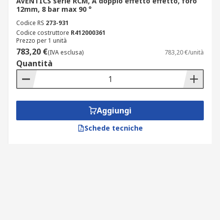
AVENTICS serie RCM, A doppio effetto effetto, foro
12mm, 8 bar max 90 °
Codice RS
273-931
Codice costruttore
R412000361
Prezzo per 1 unità
783,20 €
(IVA esclusa)
783,20 €/unità
Quantità
Aggiungi
Schede tecniche