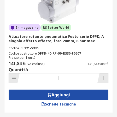
Come funzionano gli attuatori rotativi
pneumatici?
L'aria compressa è collegata al collegamento
In magazzino
RS Better World
pneumatico sull'attuatore rotante che aziona una
Attuatore rotante pneumatico Festo serie DFPD, A
corsa del cilindro in un movimento rotatorio
singolo effetto effetto, foro 20mm, 8 bar max
oscillante.
Codice RS
121-5336
Codice costruttore
DFPD-40-RP-90-RS30-F0507
In quali casi si utilizza un attuatore
Prezzo per 1 unità
rotante pneumatico?
141,84 €
(IVA esclusa)
141,84 €/unità
Quantità
Questi attuatori sono comunemente utilizzati in
applicazioni industriali per il trasporto,
bloccaggio, trasferimento di parti,
Aggiungi
posizionamento, e valvole di controllo e possono
essere utilizzate in aree pericolose.
Schede tecniche