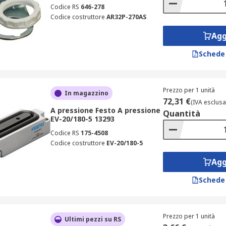
Codice RS
646-278
Codice costruttore
AR32P-270AS
Agg
Schede
Prezzo per 1 unità
In magazzino
72,31 €
(IVA esclusa
A pressione Festo A pressione
Quantità
EV-20/180-5 13293
Codice RS
175-4508
Codice costruttore
EV-20/180-5
Agg
Schede
Prezzo per 1 unità
Ultimi pezzi su RS