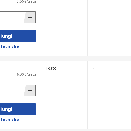
3,66 €/unità
iungi
 tecniche
Festo
-
6,90 €/unità
iungi
 tecniche