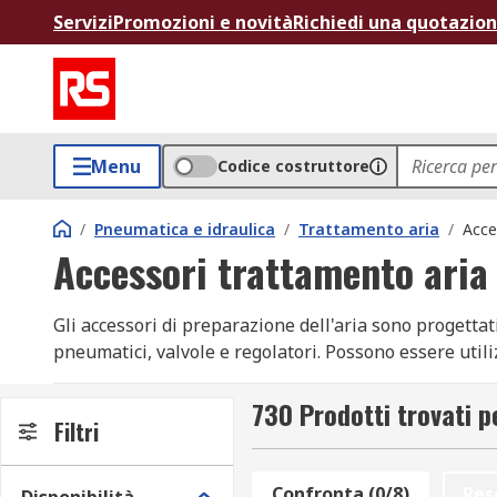
Servizi
Promozioni e novità
Richiedi una quotazio
Menu
Codice costruttore
/
Pneumatica e idraulica
/
Trattamento aria
/
Acce
Accessori trattamento aria
Gli accessori di preparazione dell'aria sono progetta
pneumatici, valvole e regolatori. Possono essere utili
contribuire ad espandere la funzionalità di un sistem
manutenzione delle apparecchiature di preparazione 
730 Prodotti trovati 
Filtri
Tipi di accessori per la preparazione dell'aria:
Confronta (0/8)
Res