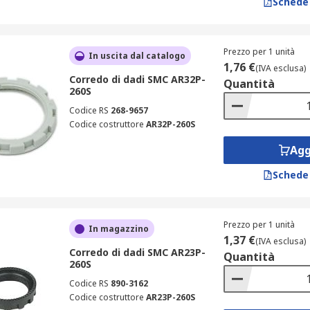
Schede
Prezzo per 1 unità
In uscita dal catalogo
1,76 €
(IVA esclusa)
Corredo di dadi SMC AR32P-
Quantità
260S
Codice RS
268-9657
Codice costruttore
AR32P-260S
Agg
Schede
Prezzo per 1 unità
In magazzino
1,37 €
(IVA esclusa)
Corredo di dadi SMC AR23P-
Quantità
260S
Codice RS
890-3162
Codice costruttore
AR23P-260S