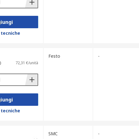
iungi
 tecniche
Festo
-
)
72,31 €/unità
iungi
 tecniche
SMC
-