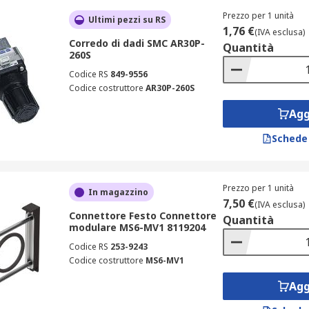
Prezzo per 1 unità
Ultimi pezzi su RS
1,76 €
(IVA esclusa)
Corredo di dadi SMC AR30P-
Quantità
260S
Codice RS
849-9556
Codice costruttore
AR30P-260S
Agg
Schede
Prezzo per 1 unità
In magazzino
7,50 €
(IVA esclusa)
Connettore Festo Connettore
Quantità
modulare MS6-MV1 8119204
Codice RS
253-9243
Codice costruttore
MS6-MV1
Agg