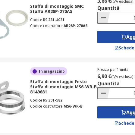
3,66 €
(IVA esclusa)
Staffa di montaggio SMC
Quantità
Staffa AR28P-270AS
Codice RS
231-4031
Codice costruttore
AR28P-270AS
Agg
Schede
Prezzo per 1 unità
In magazzino
6,90 €
(IVA esclusa)
Staffa di montaggio Festo
Quantità
Staffa di montaggio MS6-WR-B
8149681
Codice RS
351-582
Codice costruttore
MS6-WR-B
Agg
Schede