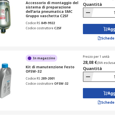
Accessorio di montaggio del
Quantità
sistema di preparazione
dell'aria pneumatica SMC
Gruppo vaschetta C2SF
Codice RS
849-9922
Codice costruttore
C2SF
Agg
Schede
Prezzo per 1 unità
In magazzino
28,08 €
(IVA esclusa
Kit di manutenzione Festo
Quantità
OFSW-32
Codice RS
289-2001
Codice costruttore
OFSW-32
Agg
Schede