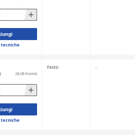
iungi
 tecniche
Festo
-
)
28,08 €/unità
iungi
 tecniche