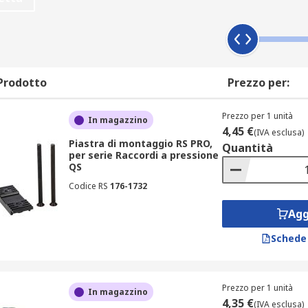
Prodotto
Prezzo per:
Prezzo per 1 unità
In magazzino
4,45 €
(IVA esclusa)
Piastra di montaggio RS PRO,
Quantità
per serie Raccordi a pressione
QS
Codice RS
176-1732
Agg
Schede
Prezzo per 1 unità
In magazzino
4,35 €
(IVA esclusa)