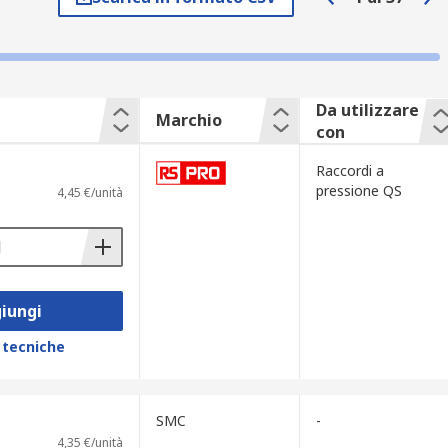
Da utilizzare
Marchio
con
Raccordi a
pressione QS
4,45 €/unità
iungi
 tecniche
SMC
-
4,35 €/unità