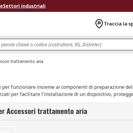
ne
Settori industriali
Traccia la s
ssori trattamento aria
ti per funzionare insieme ai componenti di preparazione dell'
zzati per facilitare l'installazione di un dispositivo, proteg
a pneumatico. Sono inoltre disponibili kit di manutenzione e
pneumatica dell'aria.
per Accessori trattamento aria
etta