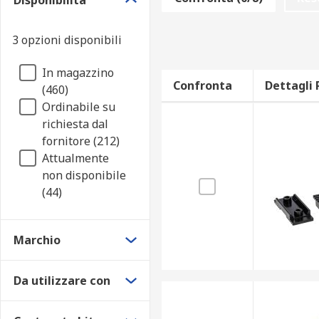
Disponibilità
Staffe di montaggio
Kit di montaggio
3 opzioni disponibili
Connettori e giunti
Moduli di derivazione
In magazzino
Confronta
Dettagli 
(460)
Raccordi (dadi e bulloni)
Ordinabile su
Distanziali
richiesta dal
Adattatori
fornitore (212)
Attualmente
Morsetti
non disponibile
Derivazioni
(44)
Coperchi bloccabili
Marchio
Da utilizzare con