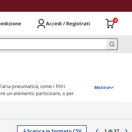
0
pedizione
Accedi / Registrati
aria pneumatica, come i filtri
Mostra
gere un elemento particolare, o per
 riparazione per facilitare la
Scarica in formato CSV
1
di
37