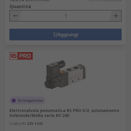
Controllo dei macchinari: per controllare il
Quantità
movimento di macchinari e attrezzature
Automatizzazione industriale: per
automatizzare processi industriali
Meccanica automobilistica: per controllare il
Aggiungi
funzionamento di sistemi pneumatici in
automobili e altri veicoli
In magazzino
Elettrovalvola pneumatica RS PRO 5/2, azionamento
Solenoide/Molla serie RV 24V
Codice RS
235-1242