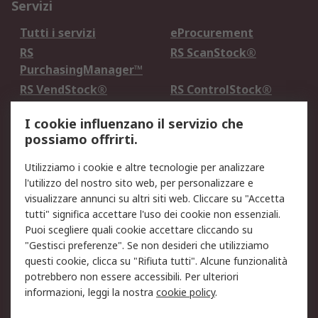
Servizi
Tutti i servizi
eProcurement
RS
RS ScanStock®
PurchasingManager™
RS VendStock®
RS ControlStock®
Servizio di taratura
MePA
I cookie influenzano il servizio che
possiamo offrirti.
Legale
Utilizziamo i cookie e altre tecnologie per analizzare
Informativa Cookie
Informativa Privacy -
l'utilizzo del nostro sito web, per personalizzare e
Aggiornata
visualizzare annunci su altri siti web. Cliccare su "Accetta
Email Security
Termini d'uso
tutti" significa accettare l'uso dei cookie non essenziali.
Condizioni di vendita
Condizioni generali di
Puoi scegliere quali cookie accettare cliccando su
servizio
"Gestisci preferenze". Se non desideri che utilizziamo
questi cookie, clicca su "Rifiuta tutti". Alcune funzionalità
Etica e responsabilità
potrebbero non essere accessibili. Per ulteriori
informazioni, leggi la nostra
cookie policy
.
Chi Siamo