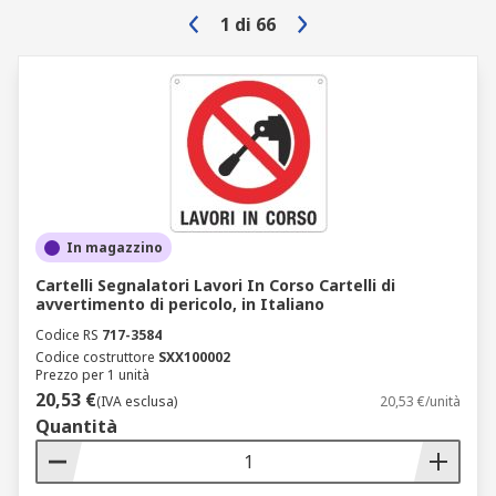
PPE
1
di
66
Posizionamento del lavoratore e accesso
Regole di igiene
Cartelli e pittogrammi di divieto
Area riservata
Vietato parcheggiare
In magazzino
Vietato fumare
Cartelli Segnalatori Lavori In Corso Cartelli di
Vietato l'uso di telefoni cellulari
avvertimento di pericolo, in Italiano
Camminare/non camminare in questo modo
Codice RS
717-3584
Codice costruttore
SXX100002
Non toccare
Prezzo per 1 unità
20,53 €
(IVA esclusa)
20,53 €/unità
Cartelli ed etichette di sicurezza
Quantità
antincendio