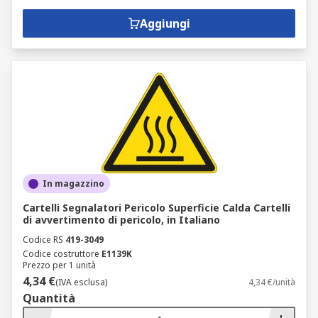
Da utilizzare quando esistono rischi che non
Aggiungi
possono essere evitati o controllati con altri
mezzi:
Cartelli di istruzioni/azione antincendio
Cartelli di uscita antincendio
Cartello punto di chiamata allarme
antincendio
Cartelli/pittogrammi di identificazione
dell'estintore
In magazzino
Cartelli Segnalatori Pericolo Superficie Calda Cartelli
di avvertimento di pericolo, in Italiano
Codice RS
419-3049
Codice costruttore
E1139K
Prezzo per 1 unità
4,34 €
(IVA esclusa)
4,34 €/unità
Quantità