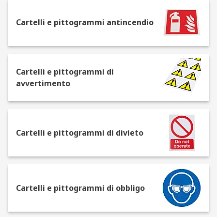
cartelli/etichette istruttivi, informativi e per
impieghi generali, include la maggior parte dei
Cartelli e pittogrammi antincendio
comuni avvisi che potrebbe essere necessario
posizionare in un ambiente di lavoro.
Offriamo inoltre vasta gamma scelta di comuni
Cartelli e pittogrammi di
cartelli per la sicurezza stradale, cartelli stradali,
avvertimento
cartelli di accessibilità disabili e tattili, etichette
di uscita non illuminate, cartelli ed etichette di
primo soccorso e cartelli di sicurezza sulle
condizioni/apparecchiature di sicurezza.
Cartelli e pittogrammi di divieto
La segnaletica è disponibile in diversi materiali e
lingue:
Cartelli di sicurezza in alluminio o laminato
Cartelli e pittogrammi di obbligo
Etichette per la sicurezza in tessuto e carta
Cartelli di sicurezza in plastica,