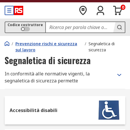
0
Codice costruttore
/
Prevenzione rischi e sicurezza
/
Segnaletica di
sul lavoro
sicurezza
Segnaletica di sicurezza
In conformità alle normative vigenti, la
segnaletica di sicurezza permette
l'implementazione concreta di misure di
sicurezza e protezione in tutti i luoghi di lavoro.
Tipologia di segnaletica
Accessibilità disabili
La nostra ampia scelta di cartelli/etichette per
emergenza, avvertimenti di pericolo,