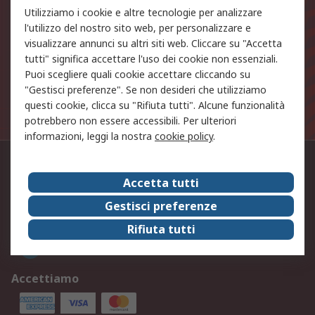
prodotto e sulle nostre offerte!
Utilizziamo i cookie e altre tecnologie per analizzare
l'utilizzo del nostro sito web, per personalizzare e
Indirizzo email
visualizzare annunci su altri siti web. Cliccare su "Accetta
tutti" significa accettare l'uso dei cookie non essenziali.
Iscriviti
Puoi scegliere quali cookie accettare cliccando su
"Gestisci preferenze". Se non desideri che utilizziamo
questi cookie, clicca su "Rifiuta tutti". Alcune funzionalità
I dati personali forniti saranno trattati in linea con la
potrebbero non essere accessibili. Per ulteriori
nostra
Politica sulla Privacy
.
informazioni, leggi la nostra
cookie policy
.
Contattaci
Accetta tutti
02.66.058.1
Gestisci preferenze
Seguici
Rifiuta tutti
Accettiamo