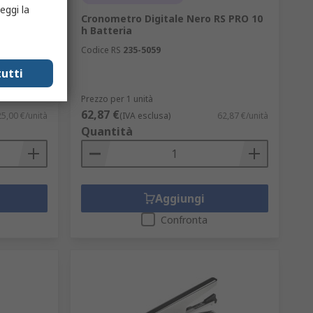
eggi la
Cronometro Digitale Nero RS PRO 10
Extech
h Batteria
er conto
Codice RS
235-5059
utti
Prezzo per 1 unità
62,87 €
25,00 €/unità
(IVA esclusa)
62,87 €/unità
Quantità
Aggiungi
Confronta