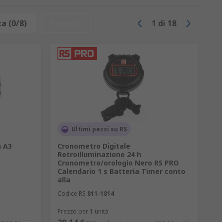
a (0/8)
Resetta
1
di
18
Ultimi pezzi su RS
n A3
Cronometro Digitale
Retroilluminazione 24 h
Cronometro/orologio Nero RS PRO
Calendario 1 s Batteria Timer conto
alla
Codice RS
811-1814
Prezzo per 1 unità