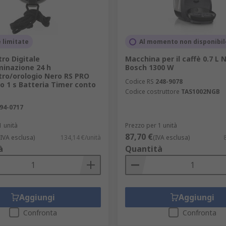
 limitate
Al momento non disponibil
ro Digitale
Macchina per il caffè 0.7 L 
minazione 24 h
Bosch 1300 W
ro/orologio Nero RS PRO
Codice RS
248-9078
o 1 s Batteria Timer conto
Codice costruttore
TAS1002NGB
94-0717
1 unità
Prezzo per 1 unità
87,70 €
(IVA esclusa)
134,14 €/unità
(IVA esclusa)
à
Quantità
Aggiungi
Aggiungi
Confronta
Confronta