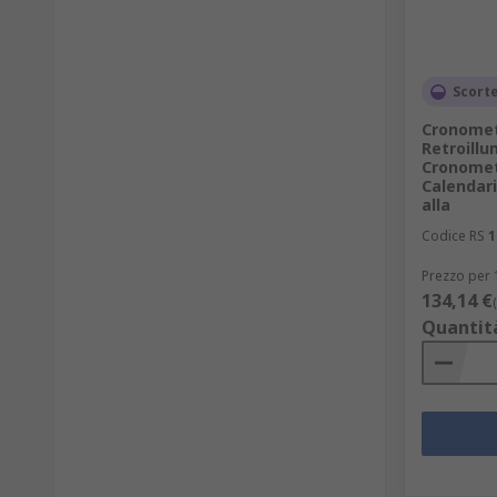
Scorte
Cronomet
Retroillu
Cronomet
Calendari
alla
Codice RS
1
Prezzo per 
134,14 €
Quantit