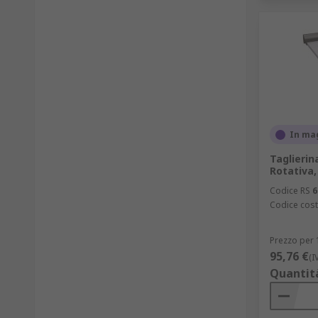
In ma
Taglierin
Rotativa,
Codice RS
6
Codice cost
Prezzo per 
95,76 €
(I
Quantit