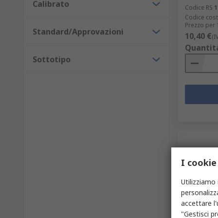
Calibrato
Codice RS
1
Codice cost
Prezzo per 
Standard/Approvazioni
10,40 €
(I
Quantit
Sottotipo
I cookie
Utilizziamo 
personalizza
accettare l
"Gestisci pr
In ma