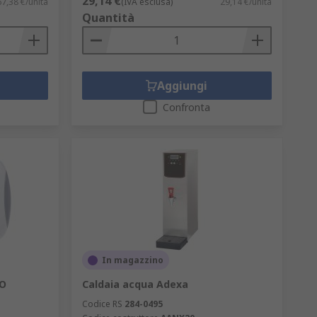
29,14 €
7,38 €/unità
(IVA esclusa)
29,14 €/unità
Quantità
Aggiungi
Confronta
In magazzino
RO
Caldaia acqua Adexa
Codice RS
284-0495