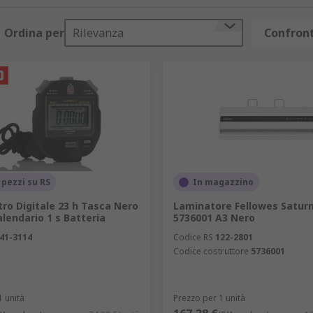
Ordina per
Rilevanza
Confront
 pezzi su RS
In magazzino
ro Digitale 23 h Tasca Nero
Laminatore Fellowes Satur
lendario 1 s Batteria
5736001 A3 Nero
41-3114
Codice RS
122-2801
Codice costruttore
5736001
1 unità
Prezzo per 1 unità