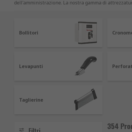
dell'amministrazione. La nostra gamma di attrezzature
lo smaltimento di materiale riservato. Vendiamo anche 
offriamo un'ampia gamma di cronometri da tavolo. Per
per tè e caffè.
Bollitori
Cronome
Levapunti
Perforat
Taglierine
354 Prod
Filtri