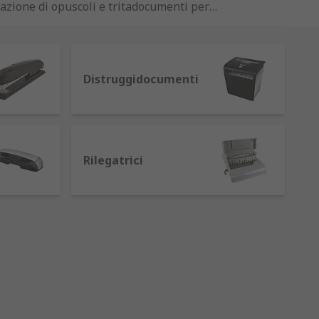
eazione di opuscoli e tritadocumenti per
er agevolare la gestione del tempo,
una fornitura costante di acqua calda
Distruggidocumenti
Rilegatrici