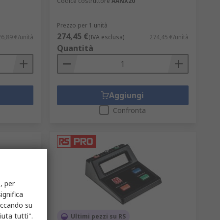
Codice costruttore
AANX20
Prezzo per 1 unità
274,45 €
26,89 €/unità
(IVA esclusa)
274,45 €/unità
Quantità
Aggiungi
Confronta
, per
ignifica
liccando su
uta tutti".
Ultimi pezzi su RS