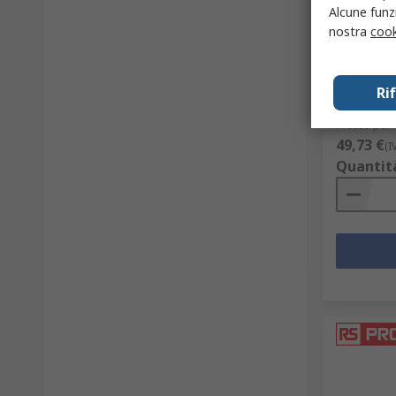
Alcune funzi
Laminato
nostra
cook
10001694
Codice RS
6
Codice cost
Ri
Prezzo per 
49,73 €
(I
Quantit