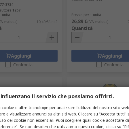
77-8724
ruttore
1267
1 unità
Prezzo per 1 unità
26,89 €
VA esclusa)
10,40 €/unità
(IVA esclusa)
à
Quantità
Aggiungi
Aggiungi
Confronta
Confronta
 influenzano il servizio che possiamo offrirti.
i cookie e altre tecnologie per analizzare l'utilizzo del nostro sito web
re e visualizzare annunci su altri siti web. Cliccare su "Accetta tutti" s
'uso dei cookie non essenziali. Puoi scegliere quali cookie accettare c
eferenze". Se non desideri che utilizziamo questi cookie, clicca su "Rifi
gazzino
In magazzino