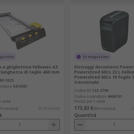
gazzino
In magazzino
a a ghigliottina Fellowes A3
Distruggi documenti Power
 lunghezza di taglio 460 mm
Powershred 60Cs 22 L Fello
Powershred 60Cs 10 foglio T
69-5525
trasversale
ruttore
5410301
Codice RS
122-2796
Codice costruttore
4606101
1 unità
Prezzo per 1 unità
173,83 €
VA esclusa)
95,76 €/unità
(IVA esclusa)
17
à
Quantità