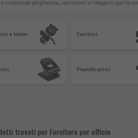
 comprende ghigliottine, laminatrici e rilegatrici per la cr
materiale d'ufficio di base, come cucitrici e perforatrici. P
 mense e cucine vendiamo bollitori d'acqua che assicurano 
tri e timer
Cucitrici
rici
Plastificatrici
otti trovati per Forniture per ufficio