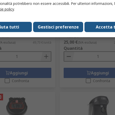
onalità potrebbero non essere accessibili. Per ulteriori informazioni, l
re Fellowes ARC A3
Cronometro Digitale 23 h
ie policy
.
8 A3 Nero
Cronometro digitale Giallo 
Calendario 1 s Batteria Tim
06-760
alla rovescia
ruttore
100016948
fiuta tutti
Gestisci preferenze
Accetta t
Codice RS
288-0111
Codice costruttore
365510
1 unità
Prezzo per 1 unità
25,00 €
VA esclusa)
49,73 €/unità
(IVA esclusa)
à
Quantità
Aggiungi
Aggiungi
Confronta
Confronta