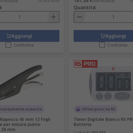
167,38 €
VA esclusa)
34,38 €/unità
(IVA esclusa)
16
à
Quantità
Aggiungi
Aggiungi
Confronta
Confronta
raneamente esaurito
Ultimi pezzi su RS
 Rapesco 45 mm 12 fogli
Timer Digitale Bianco RS P
a per misura punto
Batteria
o 26 mm
Codice RS
557-610