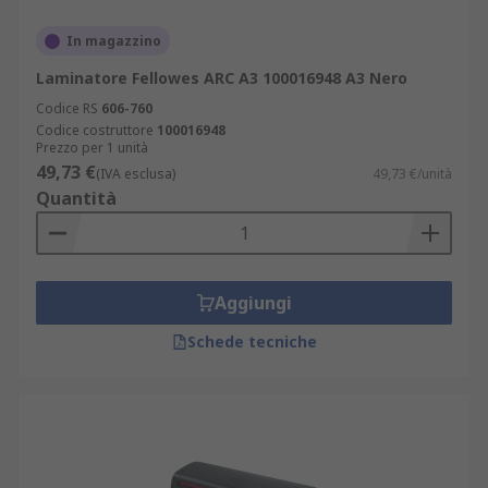
settore, o sono prodotti direttamente da RS come
In magazzino
parte della nostra serie RS Essentials. La
soddisfazione del cliente è di importanza
Laminatore Fellowes ARC A3 100016948 A3 Nero
fondamentale per noi e per questo assicuriamo la
Codice RS
606-760
consegna degli ordini nel più breve tempo
Codice costruttore
100016948
possibile.
Prezzo per 1 unità
49,73 €
(IVA esclusa)
49,73 €/unità
Quantità
Aggiungi
Schede tecniche