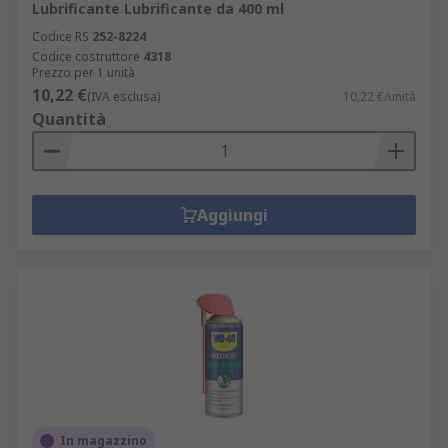
Lubrificante Lubrificante da 400 ml
Codice RS
252-8224
Codice costruttore
4318
Prezzo per 1 unità
10,22 €
(IVA esclusa)
10,22 €/unità
Quantità
Aggiungi
In magazzino