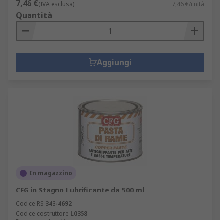
7,46 €
(IVA esclusa)
7,46 €/unità
Quantità
Aggiungi
In magazzino
CFG in Stagno Lubrificante da 500 ml
Codice RS
343-4692
Codice costruttore
L0358