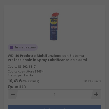
apparecchiature in ambienti esterni.
Quali tipi di grassi, oli e lubrificanti
esistono?
I lubrificanti possono essere divisi in liquidi o
non liquidi, tuttavia esistono sottotipi importanti
da conoscere. I lubrificanti a base di petrolio sono
In magazzino
il sottotipo più comune e sono classificati in base
WD-40 Prodotto Multifunzione con Sistema
all'olio utilizzato. Questo include olio di piante,
Professionale in Spray Lubrificante da 500 ml
animale o vegetale. Un altro fattore che definisce
Codice RS
602-1817
il tipo di petrolio è la viscosità o la composizione
Codice costruttore
39034
Prezzo per 1 unità
e quale set di standard viene utilizzato. Questi
10,43 €
(IVA esclusa)
10,43 €/unità
sono comunemente usati nel settore alimentare.
Quantità
Un'alternativa al petrolio è la lanolina, derivata
dalla lana di pecora. Altri tipi sono quelli solidi,
naturali e metallici.