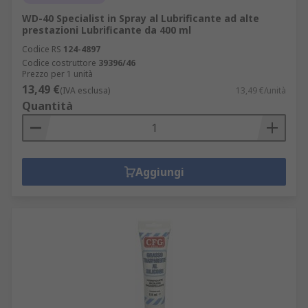
WD-40 Specialist in Spray al Lubrificante ad alte
prestazioni Lubrificante da 400 ml
Codice RS
124-4897
Codice costruttore
39396/46
Prezzo per 1 unità
13,49 €
(IVA esclusa)
13,49 €/unità
Quantità
Aggiungi