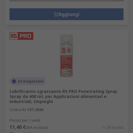
Aggiungi
In magazzino
Lubrificante sgrassante RS PRO Penetrating Spray
Spray da 400 ml, per Applicazioni alimentari e
industriali, Impieghi
Codice RS
137-2036
Prezzo per 1 unità
11,40 €
(IVA esclusa)
11,40 €/unità