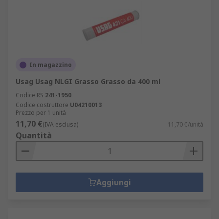
In magazzino
Usag Usag NLGI Grasso Grasso da 400 ml
Codice RS
241-1950
Codice costruttore
U04210013
Prezzo per 1 unità
11,70 €
(IVA esclusa)
11,70 €/unità
Quantità
Aggiungi