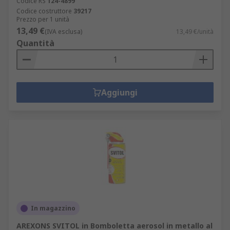
Codice RS
124-4899
Codice costruttore
39217
Prezzo per 1 unità
13,49 €
(IVA esclusa)
13,49 €/unità
Quantità
Aggiungi
In magazzino
AREXONS SVITOL in Bomboletta aerosol in metallo al