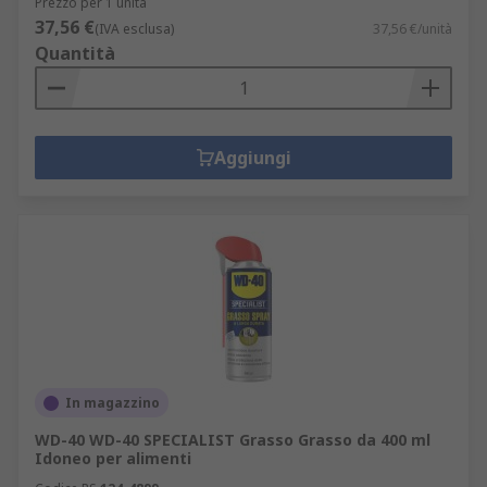
Prezzo per 1 unità
37,56 €
(IVA esclusa)
37,56 €/unità
Quantità
Aggiungi
In magazzino
WD-40 WD-40 SPECIALIST Grasso Grasso da 400 ml
Idoneo per alimenti