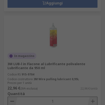
Aggiungi
In magazzino
3M LUB-l in Flacone al Lubrificante polivalente
Lubrificante da 950 ml
Codice RS
915-9704
Codice costruttore
3M Wire pulling lubricant 0,95L
Prezzo per 1 unità
22,96 €
(IVA esclusa)
22,96 €/unità
Quantità