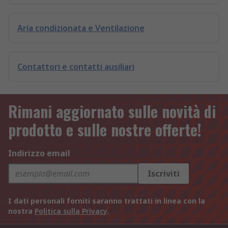
Aria condizionata e Ventilazione
Contattori e contatti ausiliari
Rimani aggiornato sulle novità di
prodotto e sulle nostre offerte!
Indirizzo email
Iscriviti
I dati personali forniti saranno trattati in linea con la
nostra
Politica sulla Privacy
.