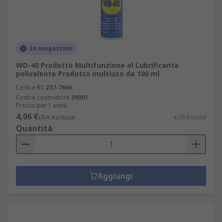
In magazzino
WD-40 Prodotto Multifunzione al Lubrificante
polivalente Prodotto multiuso da 100 ml
Codice RS
237-7666
Codice costruttore
39001
Prezzo per 1 unità
4,06 €
(IVA esclusa)
4,06 €/unità
Quantità
Aggiungi