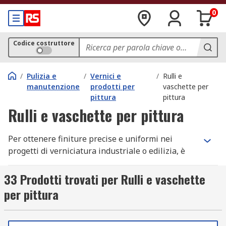
0
Codice costruttore
/
Pulizia e
/
Vernici e
/
Rulli e
manutenzione
prodotti per
vaschette per
pittura
pittura
Rulli e vaschette per pittura
Per ottenere finiture precise e uniformi nei
progetti di verniciatura industriale o edilizia, è
fondamentale scegliere strumenti adeguati come
rulli per pittura e vaschette rullo pittura
33 Prodotti trovati per Rulli e vaschette
professionali. Oltre a migliorare la qualità del
per pittura
lavoro, l’uso di accessori adeguati permette di
ridurre sprechi di vernice, velocizzare i tempi
operativi e assicurare una copertura omogenea