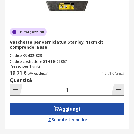
In magazzino
Vaschetta per verniciatua Stanley, 11cmkit
comprende: Base
Codice RS
482-823
Codice costruttore
STHT0-05867
Prezzo per 1 unità
19,71 €
(IVA esclusa)
19,71 €/unità
Quantità
Aggiungi
Schede tecniche