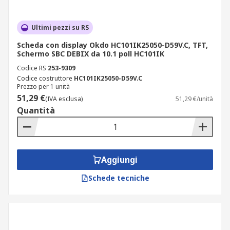
Ultimi pezzi su RS
Scheda con display Okdo HC101IK25050-D59V.C, TFT,
Schermo SBC DEBIX da 10.1 poll HC101IK
Codice RS
253-9309
Codice costruttore
HC101IK25050-D59V.C
Prezzo per 1 unità
51,29 €
(IVA esclusa)
51,29 €/unità
Quantità
Aggiungi
Schede tecniche