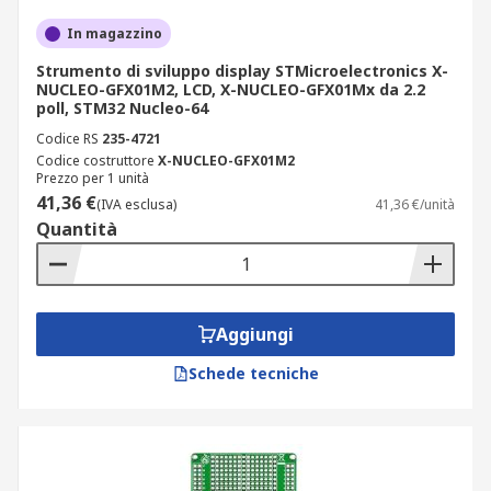
In magazzino
Strumento di sviluppo display STMicroelectronics X-
NUCLEO-GFX01M2, LCD, X-NUCLEO-GFX01Mx da 2.2
poll, STM32 Nucleo-64
Codice RS
235-4721
Codice costruttore
X-NUCLEO-GFX01M2
Prezzo per 1 unità
41,36 €
(IVA esclusa)
41,36 €/unità
Quantità
Aggiungi
Schede tecniche