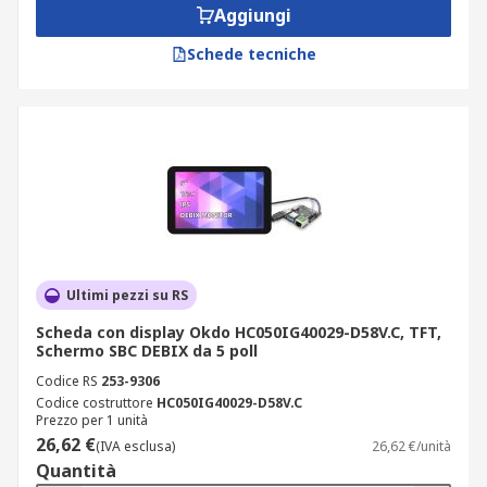
Aggiungi
Schede tecniche
Ultimi pezzi su RS
Scheda con display Okdo HC050IG40029-D58V.C, TFT,
Schermo SBC DEBIX da 5 poll
Codice RS
253-9306
Codice costruttore
HC050IG40029-D58V.C
Prezzo per 1 unità
26,62 €
(IVA esclusa)
26,62 €/unità
Quantità