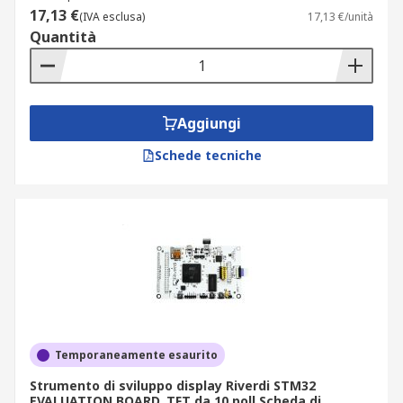
17,13 €
(IVA esclusa)
17,13 €/unità
Quantità
Aggiungi
Schede tecniche
Temporaneamente esaurito
Strumento di sviluppo display Riverdi STM32
EVALUATION BOARD, TFT da 10 poll Scheda di