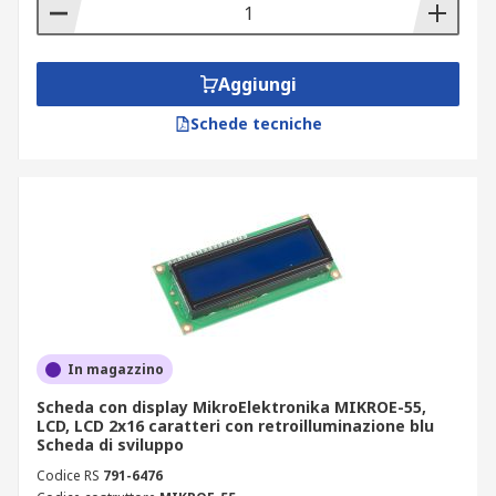
Tra i tipi di kit di sviluppo per display grafici è
incluso quanto segue:
Aggiungi
Touch screen capacitivo
Schede tecniche
Display LCD a colori
Display e-ink
E-paper
Display a LED a matrice
Display OLED
Touchscreen resistivo
Display indossabile
In magazzino
Display a 7 e 14 segmenti
Scheda con display MikroElektronika MIKROE-55,
LCD, LCD 2x16 caratteri con retroilluminazione blu
Scheda di sviluppo
Codice RS
791-6476