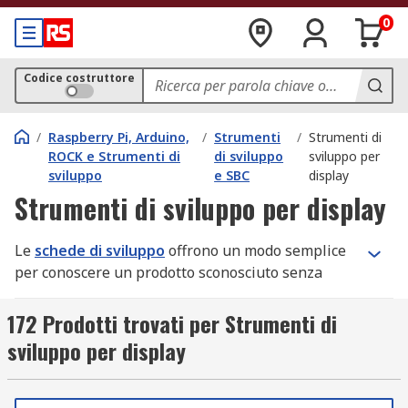
0
Codice costruttore
/
Raspberry Pi, Arduino,
/
Strumenti
/
Strumenti di
ROCK e Strumenti di
di sviluppo
sviluppo per
sviluppo
e SBC
display
Strumenti di sviluppo per display
Le
schede di sviluppo
offrono un modo semplice
per conoscere un prodotto sconosciuto senza
dover fabbricare una scheda a circuito stampato
(PCB) personalizzata. Un esempio di scheda di
172 Prodotti trovati per Strumenti di
sviluppo è la scheda di sviluppo per display
sviluppo per display
grafici. I kit di sviluppo per display grafici sono
schede e componenti aggiuntivi per i progetti
elettronici interessati. Sono costituiti dai