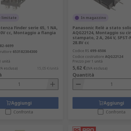
 limitate
In magazzino
otenza Finder serie 65, 1 NA,
Panasonic Relè a stato soli
0V cc, Montaggio a flangia
AQG22124, Montaggio su cir
stampato, 2 A, 264 V, SPST
28.8V cc
82-6699
Codice RS
699-6506
ruttore
653182304300
Codice costruttore
AQG22124
1 unità
Prezzo per 1 unità
5,62 €
VA esclusa)
15,05 €/unità
(IVA esclusa)
à
Quantità
Aggiungi
Aggiungi
Confronta
Confronta