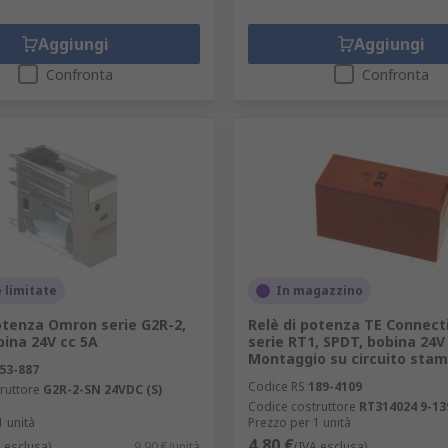
Aggiungi
Aggiungi
Confronta
Confronta
 limitate
In magazzino
otenza Omron serie G2R-2,
Relè di potenza TE Connecti
ina 24V cc 5A
serie RT1, SPDT, bobina 24V 
Montaggio su circuito sta
53-887
Codice RS
189-4109
ruttore
G2R-2-SN 24VDC (S)
Codice costruttore
RT314024 9-13
1 unità
Prezzo per 1 unità
4,80 €
A esclusa)
9,90 €/unità
(IVA esclusa)