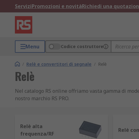
Servizi
Promozioni e novità
Richiedi una quotazio
Menu
Codice costruttore
/
Relè e convertitori di segnale
/
Relè
Relè
Nel catalogo RS online offriamo vasta gamma di model
nostro marchio RS PRO.
Cos'è un relè
Relè alta
I relè sono interruttori elettromagnetici alimentati 
Relè con
frequenza/RF
una corrente notevolmente maggiore.