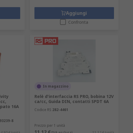
Aggiungi
Confronta
In magazzino
vity
Relè d'interfaccia RS PRO, bobina 12V
cc,
ca/cc, Guida DIN, contatti SPDT 6A
mpato 16A
Codice RS
282-4461
93239-8
Prezzo per 1 unità
11,12 €
4,80 €/unità
(IVA esclusa)
11,12 €/unità