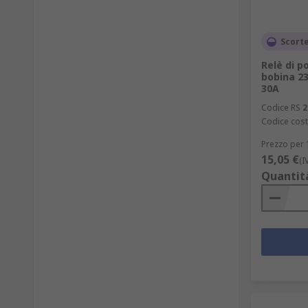
Scorte
Relè di p
bobina 23
30A
Codice RS
2
Codice cost
Prezzo per 
15,05 €
(I
Quantit