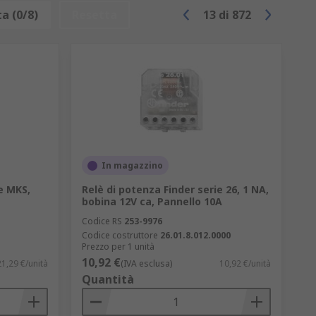
issione di segnali ad alta frequenza, come
a (0/8)
Resetta
13
di
872
i con tensioni elevate. La loro efficienza
oli ideali per applicazioni di
ccensione luci, gestione carichi elettrici
in applicazioni come sistemi di controllo
specifici.
In magazzino
uni in applicazioni di telecomunicazioni,
e MKS,
Relè di potenza Finder serie 26, 1 NA,
bobina 12V ca, Pannello 10A
ronici e sistemi di controllo che
Codice RS
253-9976
Codice costruttore
26.01.8.012.0000
Prezzo per 1 unità
istiche ed elettroniche che richiedono
10,92 €
21,29 €/unità
(IVA esclusa)
10,92 €/unità
Quantità
he richiedono tensione più elevata.