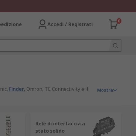
0
pedizione
Accedi / Registrati
nic,
Finder
, Omron, TE Connectivity e il
Mostra
Relè di interfaccia a
uttura, possono spegnere o amplificare
stato solido