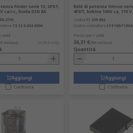
otenza Finder serie 13, SPDT,
Relè di potenza Omron serie
V ca/cc, Guida DIN 8A
4PDT, bobina 100V ca, 110 V
00-2795
Codice RS
329-862
ruttore
13.12.0.024.0000
Codice costruttore
LY4 100/110V
1 unità
Prezzo per 1 unità
36,31 €
VA esclusa)
54,98 €/unità
(IVA esclusa)
à
Quantità
Aggiungi
Aggiungi
Confronta
Confronta