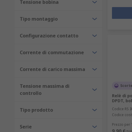
Tensione bobina
Tipo montaggio
Configurazione contatto
Corrente di commutazione
Corrente di carico massima
Tensione massima di
Scorte
controllo
Relè di p
DPDT, bob
Codice RS
3
Tipo prodotto
Codice cost
Prezzo per 
Serie
9,90 €
(IV