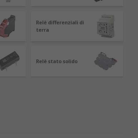
Relè differenziali di
 filo che diventa un magnete quando
terra
ettrica.
secondo.
chiusura dei contatti, determinando la
Relè stato solido
 capacità di mantenere la posizione dopo