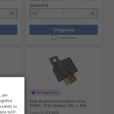
Quantità
Aggiungi
Confronta
In magazzino
, per
ignifica
e G5Q,
Relè di potenza Durakool serie
lo 10A
DG85C, SPST, bobina 12V cc 80A
liccando su
uta tutti".
Codice RS
915-6679