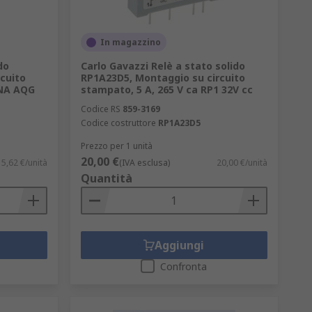
In magazzino
do
Carlo Gavazzi Relè a stato solido
cuito
RP1A23D5, Montaggio su circuito
-NA AQG
stampato, 5 A, 265 V ca RP1 32V cc
Codice RS
859-3169
Codice costruttore
RP1A23D5
Prezzo per 1 unità
20,00 €
5,62 €/unità
(IVA esclusa)
20,00 €/unità
Quantità
Aggiungi
Confronta