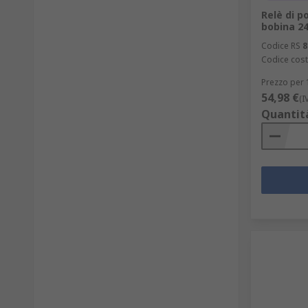
Relè di p
bobina 24
Codice RS
8
Codice cost
Prezzo per 
54,98 €
(I
Quantit