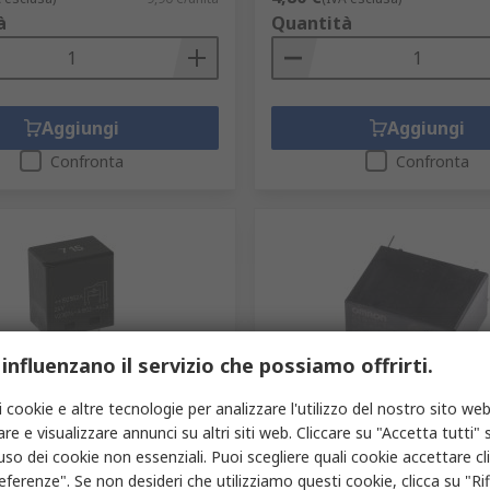
à
Quantità
Aggiungi
Aggiungi
Confronta
Confronta
 influenzano il servizio che possiamo offrirti.
gazzino
In magazzino
i cookie e altre tecnologie per analizzare l'utilizzo del nostro sito web
re e visualizzare annunci su altri siti web. Cliccare su "Accetta tutti" s
uso automobilistico TE
Relè di potenza Omron seri
ity, 24V cc, 30A, SPDT
SPDT, bobina 24V cc, Pannel
'uso dei cookie non essenziali. Puoi scegliere quali cookie accettare c
eferenze". Se non desideri che utilizziamo questi cookie, clicca su "Rifi
35-2558
Codice RS
479-6503