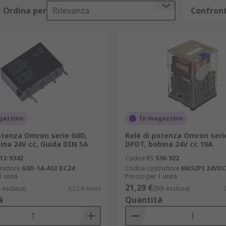
separazione dei circuiti responsabili della ricezione e trasm
Ordina per
Rilevanza
Confront
ca, nell'industria delle apparecchiature di prova e in ambient
ndard non sono sufficienti.
 controllare il movimento in incrementi prestabiliti, rendend
so.
 di circuiti elettrici. Si usano in varie applicazioni, come a
porizzare l'attivazione o disattivazione di un circuito. Utile 
icurezza, dove è necessario sincronizzare azioni in momenti 
gazzino
In magazzino
vi impulsi elettrici invece di una connessione costante. Com
otenza Omron serie G6D,
Relè di potenza Omron seri
ina 24V cc, Guida DIN 5A
DPDT, bobina 24V cc 10A
e di 12V. Usati in applicazioni automotive, dispositivi elett
12-9342
Codice RS
536-922
ruttore
G6D-1A-ASI DC24
Codice costruttore
MKS2PI 24VDC
1 unità
Prezzo per 1 unità
one di 24V. Impiegati in applicazioni industriali, automobil
21,29 €
A esclusa)
4,22 €/unità
(IVA esclusa)
à
Quantità
one di 220 volt. Sono impiegati in applicazioni elettriche c