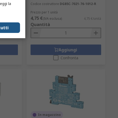
eggi la
 (TY)
Codice costruttore
DG85C-7021-76-1012-R
Prezzo per 1 unità
4,75 €
2,09 €/unità
(IVA esclusa)
4,75 €/unità
Quantità
utti
Aggiungi
Confronta
In magazzino