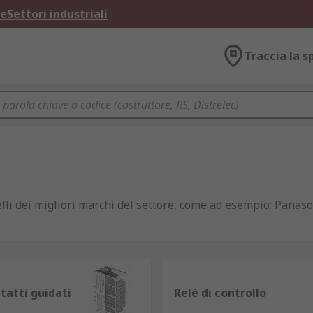
ne
Settori industriali
Traccia la s
li dei migliori marchi del settore, come ad esempio: Panaso
da una corrente relativamente piccola e, grazie alla loro str
tatti guidati
Relè di controllo