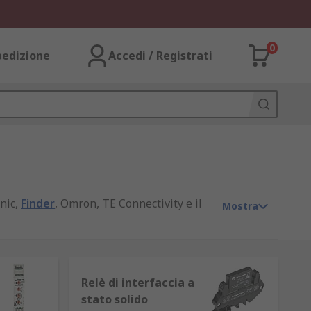
0
pedizione
Accedi / Registrati
nic,
Finder
, Omron, TE Connectivity e il
Mostra
Relè di interfaccia a
uttura, possono spegnere o amplificare
stato solido