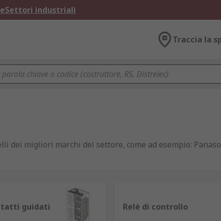
ne
Settori industriali
Traccia la s
li dei migliori marchi del settore, come ad esempio: Panaso
da una corrente relativamente piccola e, grazie alla loro str
tatti guidati
Relè di controllo