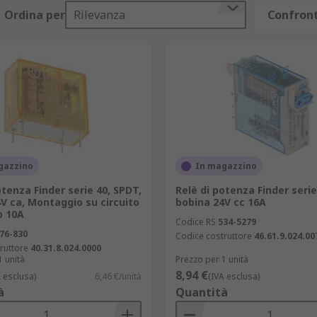
separazione dei circuiti responsabili della ricezione e trasm
Ordina per
Rilevanza
Confront
ca, nell'industria delle apparecchiature di prova e in ambient
ndard non sono sufficienti.
 controllare il movimento in incrementi prestabiliti, rendend
so.
 di circuiti elettrici. Si usano in varie applicazioni, come a
porizzare l'attivazione o disattivazione di un circuito. Utile 
icurezza, dove è necessario sincronizzare azioni in momenti 
gazzino
In magazzino
vi impulsi elettrici invece di una connessione costante. Com
otenza Finder serie 40, SPDT,
Relè di potenza Finder serie
V ca, Montaggio su circuito
bobina 24V cc 16A
 10A
e di 12V. Usati in applicazioni automotive, dispositivi elett
Codice RS
534-5279
76-830
Codice costruttore
46.61.9.024.00
ruttore
40.31.8.024.0000
one di 24V. Impiegati in applicazioni industriali, automobil
1 unità
Prezzo per 1 unità
8,94 €
A esclusa)
6,46 €/unità
(IVA esclusa)
à
Quantità
one di 220 volt. Sono impiegati in applicazioni elettriche c