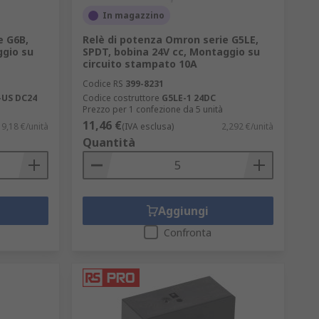
In magazzino
e G6B,
Relè di potenza Omron serie G5LE,
ggio su
SPDT, bobina 24V cc, Montaggio su
circuito stampato 10A
Codice RS
399-8231
-US DC24
Codice costruttore
G5LE-1 24DC
Prezzo per 1 confezione da 5 unità
11,46 €
9,18 €/unità
(IVA esclusa)
2,292 €/unità
Quantità
Aggiungi
Confronta