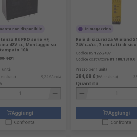
mento non disponibile
In magazzino
otenza RS PRO serie HF,
Relè di sicurezza Wieland 
bina 48V cc, Montaggio su
24V ca/cc, 3 contatti di sic
 stampato 10A
Codice RS
122-2497
00-4491
Codice costruttore
R1.188.1810.0
1 unità
Prezzo per 1 unità
384,08 €
A esclusa)
9,24 €/unità
(IVA esclusa)
38
à
Quantità
Aggiungi
Aggiungi
Confronta
Confronta