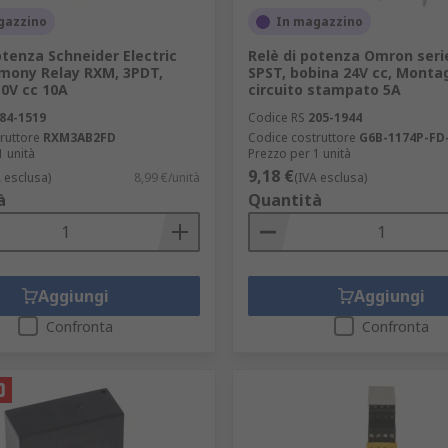
gazzino
In magazzino
otenza Schneider Electric
Relè di potenza Omron seri
rmony Relay RXM, 3PDT,
SPST, bobina 24V cc, Monta
0V cc 10A
circuito stampato 5A
84-1519
Codice RS
205-1944
ruttore
RXM3AB2FD
Codice costruttore
G6B-1174P-FD
1 unità
Prezzo per 1 unità
9,18 €
A esclusa)
8,99 €/unità
(IVA esclusa)
à
Quantità
Aggiungi
Aggiungi
Confronta
Confronta