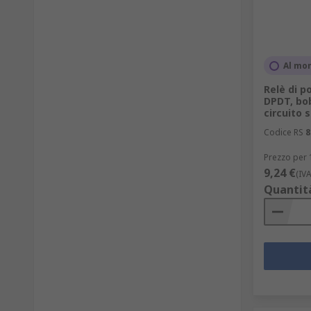
Al mo
Relè di p
DPDT, bo
circuito
Codice RS
8
Prezzo per 
9,24 €
(IV
Quantit