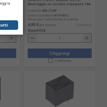
eggi la
mpato 10A
Montaggio su circuito stampato 16A
Codice RS
680-3739P
,000
Codice costruttore
RT314012
Prezzo per 1 unità (fornito in scatola)
4,80 €
utti
1,86 €/unità
(IVA esclusa)
4,80 €/unità
Quantità
Aggiungi
Confronta