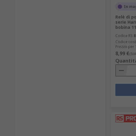
In ma
Relè di p
serie Ha
bobina 11
Codice RS
8
Codice cost
Prezzo per 
8,99 €
(IV
Quantit