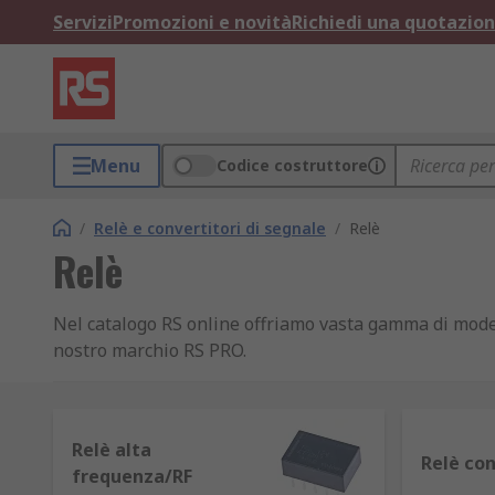
Servizi
Promozioni e novità
Richiedi una quotazio
Menu
Codice costruttore
/
Relè e convertitori di segnale
/
Relè
Relè
Nel catalogo RS online offriamo vasta gamma di model
nostro marchio RS PRO.
Cos'è un relè
Relè alta
I relè sono interruttori elettromagnetici alimentati 
Relè con
frequenza/RF
una corrente notevolmente maggiore.