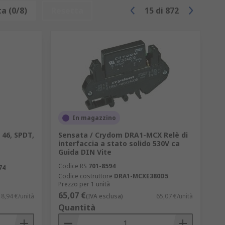
issione di segnali ad alta frequenza, come
a (0/8)
Resetta
15
di
872
i con tensioni elevate. La loro efficienza
oli ideali per applicazioni di
ccensione luci, gestione carichi elettrici
in applicazioni come sistemi di controllo
specifici.
In magazzino
uni in applicazioni di telecomunicazioni,
 46, SPDT,
Sensata / Crydom DRA1-MCX Relè di
interfaccia a stato solido 530V ca
Guida DIN Vite
ronici e sistemi di controllo che
Codice RS
701-8594
74
Codice costruttore
DRA1-MCXE380D5
istiche ed elettroniche che richiedono
Prezzo per 1 unità
65,07 €
8,94 €/unità
(IVA esclusa)
65,07 €/unità
Quantità
he richiedono tensione più elevata.