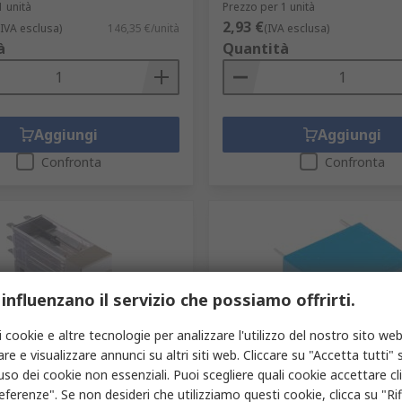
1 unità
Prezzo per 1 unità
2,93 €
(IVA esclusa)
146,35 €/unità
(IVA esclusa)
à
Quantità
Aggiungi
Aggiungi
Confronta
Confronta
 influenzano il servizio che possiamo offrirti.
i cookie e altre tecnologie per analizzare l'utilizzo del nostro sito web
re e visualizzare annunci su altri siti web. Cliccare su "Accetta tutti" s
gazzino
In magazzino
'uso dei cookie non essenziali. Puoi scegliere quali cookie accettare c
otenza Omron serie G2R,
Relè di potenza TE Connecti
eferenze". Se non desideri che utilizziamo questi cookie, clicca su "Rifi
bina 24V cc, Montaggio su
serie OJE, SPST, bobina 12V 