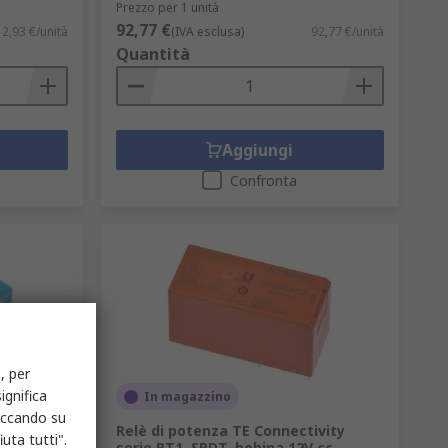
Prezzo per 1 unità
92,77 €
2,93 €/unità
(IVA esclusa)
92,77 €/unità
Quantità
Aggiungi
Confronta
, per
ignifica
In magazzino
liccando su
vity
Relè di potenza TE Connectivity
uta tutti".
cc,
serie RT1, SPDT, bobina 12V cc,