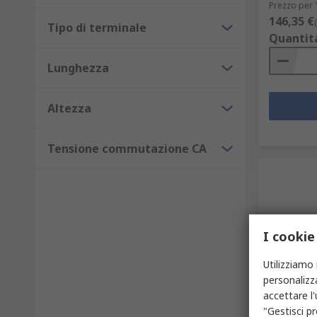
Prezzo per 
146,35 €
Tipo di terminale
Quantit
Lunghezza
Altezza
Tensione commutazione CA
I cookie
Utilizziamo 
personalizza
In ma
accettare l
Relè di p
"Gestisci pr
DPDT, bo