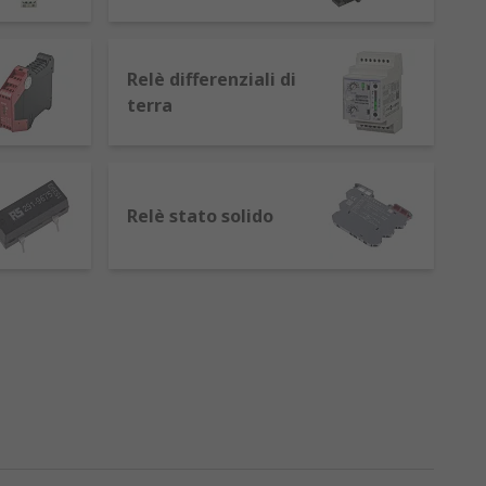
Relè differenziali di
 filo che diventa un magnete quando
terra
ettrica.
secondo.
chiusura dei contatti, determinando la
Relè stato solido
 capacità di mantenere la posizione dopo