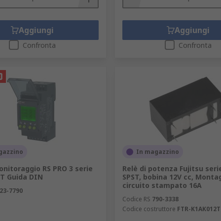
Aggiungi
Aggiungi
Confronta
Confronta
gazzino
In magazzino
onitoraggio RS PRO 3 serie
Relè di potenza Fujitsu seri
T Guida DIN
SPST, bobina 12V cc, Monta
circuito stampato 16A
23-7790
Codice RS
790-3338
Codice costruttore
FTR-K1AK012T