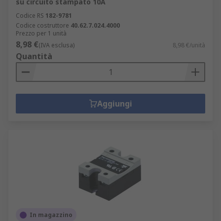
su circuito stampato 10A
di controllo che richiedono un'operazione a
Codice RS
182-9781
12V.
Codice costruttore
40.62.7.024.4000
Relè 24 Volt: operano con tensione di
Prezzo per 1 unità
8,98 €
alimentazione di 24V. Impiegati in
(IVA esclusa)
8,98 €/unità
Quantità
applicazioni industriali, automobilistiche ed
elettroniche che richiedono tensione di 24V
per il controllo dei circuiti.
Relè 220V: funzionano con tensione di
Aggiungi
alimentazione di 220 volt. Sono impiegati in
applicazioni elettriche che richiedono
tensione più elevata.
In magazzino