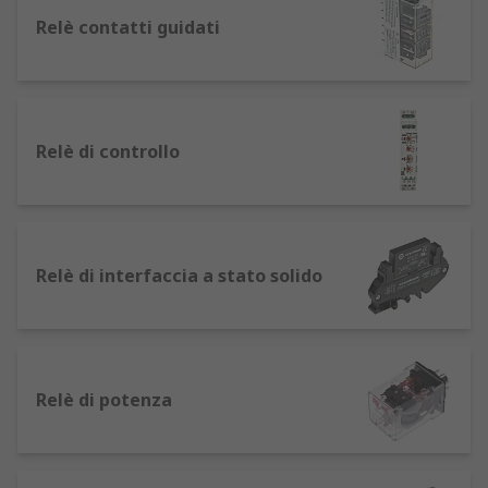
e, grazie alla loro struttura, possono spegnere o
amplificare una corrente notevolmente
Relè contatti guidati
maggiore.
Come funziona un relè per impieghi
generali
Relè di controllo
I relè funzionano sulla base di una forza
elettromagnetica. Il conduttore di un relè è
composto da una bobina di filo che diventa un
magnete quando riceve corrente elettrica. La
Relè di interfaccia a stato solido
bobina è comunemente di rame, che è a bassa
resistenza e agevola la trasmissione elettrica.
I relè agiscono da ponte tra i dispositivi,
ricevendo un segnale di ingresso dal primo e
Relè di potenza
trasmettendo un'uscita al secondo.
La corrente elettromagnetica generata