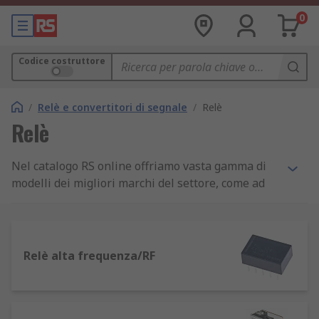
0
Codice costruttore
/
Relè e convertitori di segnale
/
Relè
Relè
Nel catalogo RS online offriamo vasta gamma di
modelli dei migliori marchi del settore, come ad
esempio: Panasonic,
Finder
, Omron, TE
Connectivity e il nostro marchio RS PRO.
Cos'è un relè
Relè alta frequenza/RF
I relè sono interruttori elettromagnetici
alimentati da una corrente relativamente piccola