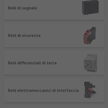
dall'ingresso elettrico del primo dispositivo sul
relè provoca l'apertura o chiusura dei contatti,
Relè di segnale
determinando la trasmissione o il blocco del
segnale elettrico al secondo dispositivo.
Tipi di relè elettromagnetici e applicazioni
Relè di sicurezza
Esistono diversi tipi di relè, idonei a molteplici
applicazioni, inclusi:
Relè bistabili: utilizzati in applicazioni come
Relè differenziali di terra
porte automatiche, cancelli e sistemi
d'illuminazione. La loro capacità di
mantenere la posizione dopo
l'alimentazione li rende ideali per situazioni
in cui è richiesto un funzionamento
Relè elettromeccanici di interfaccia
persistente.
Relè non-bistabili: normalmente si trovano
in applicazioni con pulsanti, come le