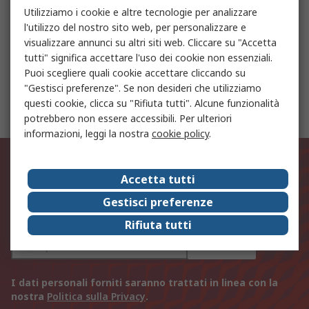
Utilizziamo i cookie e altre tecnologie per analizzare
l'utilizzo del nostro sito web, per personalizzare e
visualizzare annunci su altri siti web. Cliccare su "Accetta
Batterie a dimensioni speciali ricaricabili
tutti" significa accettare l'uso dei cookie non essenziali.
Puoi scegliere quali cookie accettare cliccando su
"Gestisci preferenze". Se non desideri che utilizziamo
Regolatori di livello
questi cookie, clicca su "Rifiuta tutti". Alcune funzionalità
potrebbero non essere accessibili. Per ulteriori
informazioni, leggi la nostra
cookie policy
.
Rimani aggiornato sulle novità di
prodotto e sulle nostre offerte!
Accetta tutti
Gestisci preferenze
Indirizzo email
Rifiuta tutti
Iscriviti
I dati personali forniti saranno trattati in linea con la
nostra
Politica sulla Privacy
.