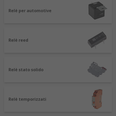
tastiere.
Relè per automotive
Relè ad alta frequenza e RF
: essenziali per
la separazione dei circuiti responsabili della
ricezione e trasmissione di segnali ad alta
frequenza, come nei dispositivi radio. Usati
anche nell'informatica, nell'industria delle
Relè reed
apparecchiature di prova e in ambienti con
tensioni elevate. La loro efficienza li rende
ideali per applicazioni in cui i relè standard
non sono sufficienti.
Relè stato solido
Relè Passo Passo: forniscono impulsi precisi
per controllare il movimento in incrementi
prestabiliti, rendendoli ideali per
applicazioni di automazione e robotica,
come motori passo-passo.
Relè temporizzati
Relè Commutatore: controllano apertura e
chiusura di circuiti elettrici. Si usano in