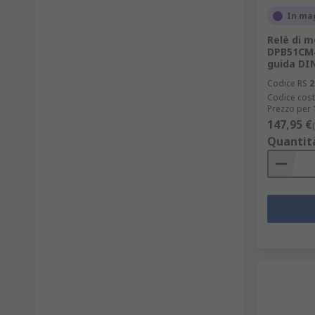
In ma
Relè di m
DPB51CM4
guida DI
Codice RS
2
Codice cost
Prezzo per 
147,95 €
Quantit