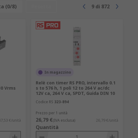
issione di segnali ad alta frequenza, come
a (0/8)
Resetta
9
di
872
i con tensioni elevate. La loro efficienza
oli ideali per applicazioni di
ccensione luci, gestione carichi elettrici
in applicazioni come sistemi di controllo
specifici.
In magazzino
uni in applicazioni di telecomunicazioni,
Relè con timer RS PRO, intervallo 0.1
30 Vrms
s to 576 h, 1 poli 12 to 264 V ac/dc
12V ca, 264 V ca, SPDT, Guida DIN 10
ronici e sistemi di controllo che
Codice RS
323-894
istiche ed elettroniche che richiedono
Prezzo per 1 unità
26,79 €
7,53 €/unità
(IVA esclusa)
26,79 €/unità
Quantità
he richiedono tensione più elevata.