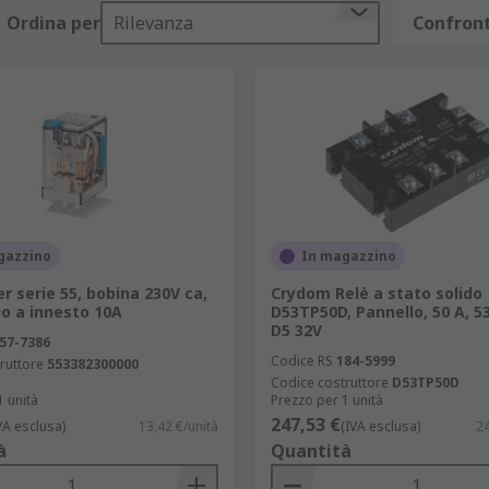
separazione dei circuiti responsabili della ricezione e trasm
Ordina per
Rilevanza
Confront
ca, nell'industria delle apparecchiature di prova e in ambient
ndard non sono sufficienti.
 controllare il movimento in incrementi prestabiliti, rendend
so.
 di circuiti elettrici. Si usano in varie applicazioni, come a
porizzare l'attivazione o disattivazione di un circuito. Utile 
icurezza, dove è necessario sincronizzare azioni in momenti 
gazzino
In magazzino
vi impulsi elettrici invece di una connessione costante. Com
er serie 55, bobina 230V ca,
Crydom Relè a stato solido
o a innesto 10A
D53TP50D, Pannello, 50 A, 5
D5 32V
e di 12V. Usati in applicazioni automotive, dispositivi elett
57-7386
Codice RS
184-5999
ruttore
553382300000
Codice costruttore
D53TP50D
one di 24V. Impiegati in applicazioni industriali, automobil
1 unità
Prezzo per 1 unità
247,53 €
VA esclusa)
13,42 €/unità
(IVA esclusa)
24
à
Quantità
one di 220 volt. Sono impiegati in applicazioni elettriche c