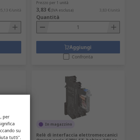
Prezzo per 1 unità
3,83 €
35,13 €/unità
(IVA esclusa)
3,83 €/unità
Quantità
Aggiungi
Confronta
, per
ignifica
In magazzino
liccando su
tensione
Relè di interfaccia elettromeccanici
uta tutti".