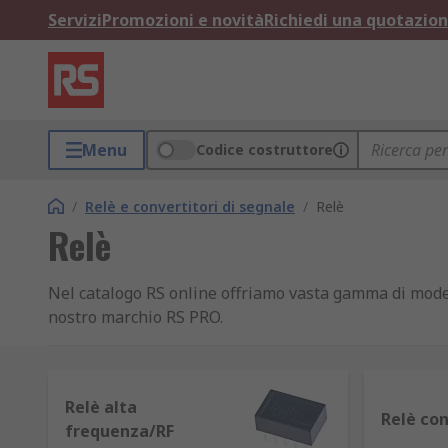
Servizi
Promozioni e novità
Richiedi una quotazio
Menu
Codice costruttore
/
Relè e convertitori di segnale
/
Relè
Relè
Nel catalogo RS online offriamo vasta gamma di model
nostro marchio RS PRO.
Cos'è un relè
Relè alta
I relè sono interruttori elettromagnetici alimentati 
Relè con
frequenza/RF
una corrente notevolmente maggiore.