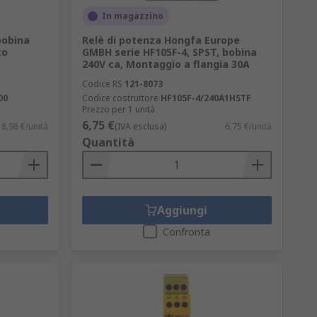
In magazzino
bobina
Relè di potenza Hongfa Europe
to
GMBH serie HF105F-4, SPST, bobina
240V ca, Montaggio a flangia 30A
Codice RS
121-8073
00
Codice costruttore
HF105F-4/240A1HSTF
Prezzo per 1 unità
6,75 €
8,98 €/unità
(IVA esclusa)
6,75 €/unità
Quantità
Aggiungi
Confronta