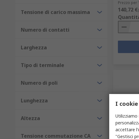
Prezzo per 
140,72 €
Tensione di carico massima
Quantit
Numero di contatti
Larghezza
Tipo di terminale
Numero di poli
Lunghezza
I cookie
Utilizziamo 
Altezza
personalizza
In ma
accettare l
Relè di p
Tensione commutazione CA
"Gestisci pr