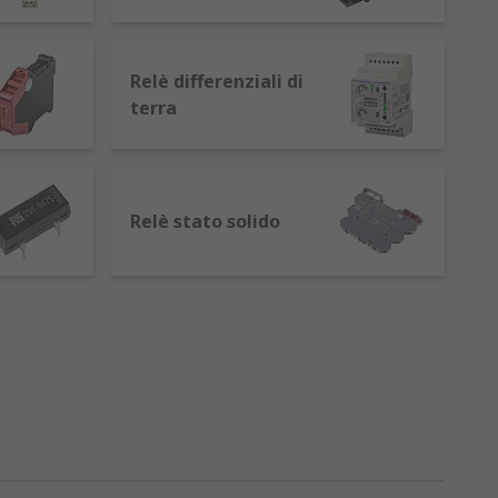
Relè differenziali di
 filo che diventa un magnete quando
terra
ettrica.
secondo.
chiusura dei contatti, determinando la
Relè stato solido
 capacità di mantenere la posizione dopo