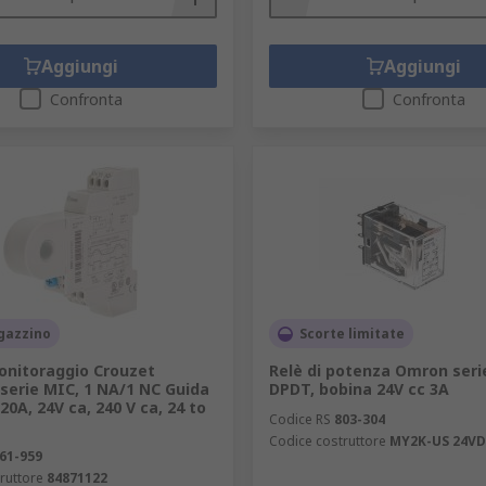
Aggiungi
Aggiungi
Confronta
Confronta
gazzino
Scorte limitate
onitoraggio Crouzet
Relè di potenza Omron seri
serie MIC, 1 NA/1 NC Guida
DPDT, bobina 24V cc 3A
20A, 24V ca, 240 V ca, 24 to
Codice RS
803-304
Codice costruttore
MY2K-US 24V
61-959
ruttore
84871122