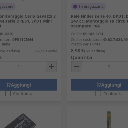
gazzino
In magazzino
onitoraggio Carlo Gavazzi 3
Relè Finder serie 40, DPDT, 
4 serie DPB51, SPDT Mini
24V cc, Montaggio su circui
N
stampato 10A
01-0820
Codice RS
182-9781
ruttore
DPB51CM44
Codice costruttore
40.62.7.024.40
1 unità
Prezzo per 1 unità
8,98 €
(IVA esclusa)
147,95 €/unità
(IVA esclusa)
à
Quantità
Aggiungi
Aggiungi
Confronta
Confronta