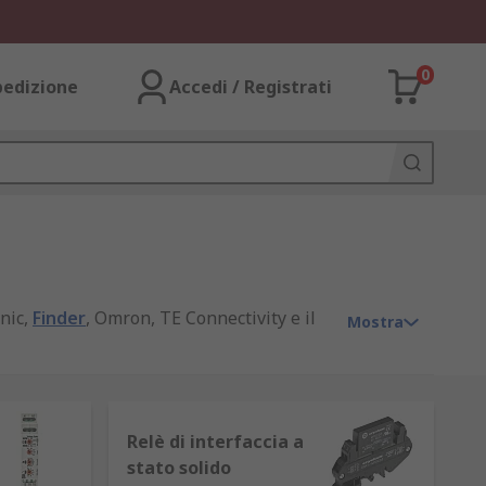
0
pedizione
Accedi / Registrati
nic,
Finder
, Omron, TE Connectivity e il
Mostra
Relè di interfaccia a
uttura, possono spegnere o amplificare
stato solido