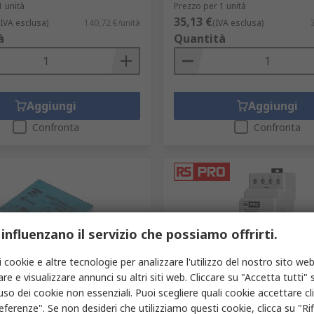
1 unità
Prezzo per 1 unità
35,13 €
(IVA esclusa)
140,72 €/unità
(IVA esclusa)
à
Quantità
Aggiungi
Aggiungi
Confronta
Confronta
 influenzano il servizio che possiamo offrirti.
i cookie e altre tecnologie per analizzare l'utilizzo del nostro sito web
re e visualizzare annunci su altri siti web. Cliccare su "Accetta tutti" s
gazzino
In magazzino
'uso dei cookie non essenziali. Puoi scegliere quali cookie accettare c
otenza TE Connectivity
Relè di monitoraggio fase/
eferenze". Se non desideri che utilizziamo questi cookie, clicca su "Rifi