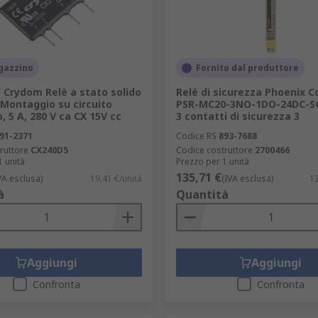
gazzino
Fornito dal produttore
 Crydom Relè a stato solido
Relè di sicurezza Phoenix C
Montaggio su circuito
PSR-MC20-3NO-1DO-24DC-SC
 5 A, 280 V ca CX 15V cc
3 contatti di sicurezza 3
91-2371
Codice RS
893-7688
ruttore
CX240D5
Codice costruttore
2700466
1 unità
Prezzo per 1 unità
135,71 €
VA esclusa)
19,41 €/unità
(IVA esclusa)
13
à
Quantità
Aggiungi
Aggiungi
Confronta
Confronta