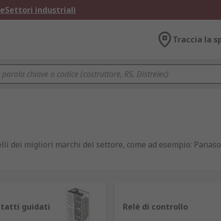
ne
Settori industriali
Traccia la s
li dei migliori marchi del settore, come ad esempio: Panaso
da una corrente relativamente piccola e, grazie alla loro str
tatti guidati
Relè di controllo