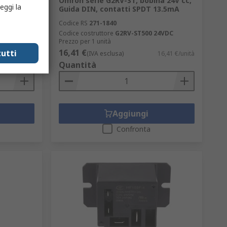
 Guida
Omron serie G2RV-ST, bobina 24V cc,
eggi la
Guida DIN, contatti SPDT 13.5mA
Codice RS
271-1840
Codice costruttore
G2RV-ST500 24VDC
Prezzo per 1 unità
16,41 €
utti
37,86 €/unità
(IVA esclusa)
16,41 €/unità
Quantità
Aggiungi
Confronta