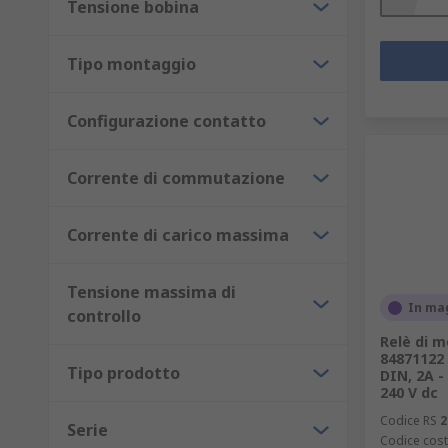
Tensione bobina
Tipo montaggio
Configurazione contatto
Corrente di commutazione
Corrente di carico massima
Tensione massima di
In ma
controllo
Relè di m
84871122 
Tipo prodotto
DIN, 2A - 
240 V dc
Codice RS
2
Serie
Codice cost