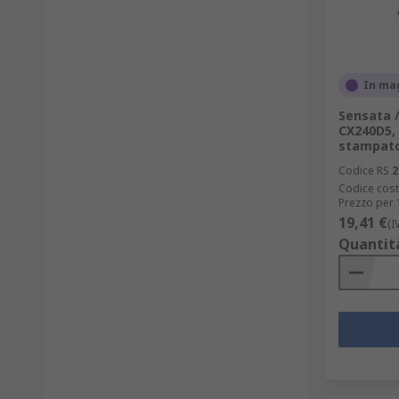
In ma
Sensata /
CX240D5, 
stampato,
Codice RS
2
Codice cost
Prezzo per 
19,41 €
(I
Quantit