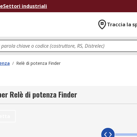
ne
Settori industriali
Traccia la s
tenza
/
Relè di potenza Finder
per Relè di potenza Finder
etta