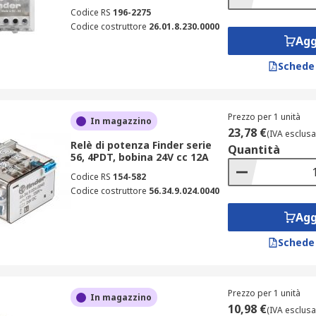
Codice RS
196-2275
Codice costruttore
26.01.8.230.0000
Agg
Schede
Prezzo per 1 unità
In magazzino
23,78 €
(IVA esclusa
Relè di potenza Finder serie
Quantità
56, 4PDT, bobina 24V cc 12A
Codice RS
154-582
Codice costruttore
56.34.9.024.0040
Agg
Schede
Prezzo per 1 unità
In magazzino
10,98 €
(IVA esclusa