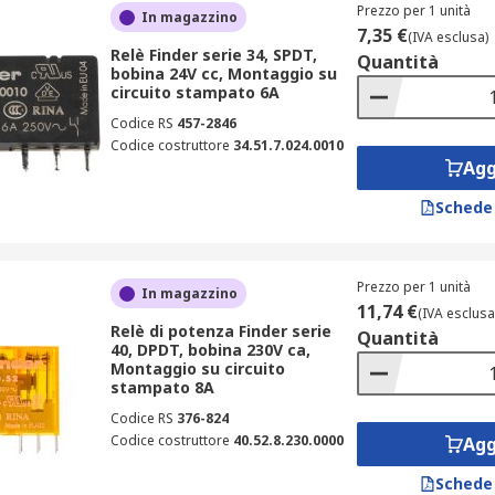
Prezzo per 1 unità
In magazzino
7,35 €
(IVA esclusa)
Relè Finder serie 34, SPDT,
Quantità
bobina 24V cc, Montaggio su
circuito stampato 6A
Codice RS
457-2846
Codice costruttore
34.51.7.024.0010
Agg
Schede
Prezzo per 1 unità
In magazzino
11,74 €
(IVA esclusa
Relè di potenza Finder serie
Quantità
40, DPDT, bobina 230V ca,
Montaggio su circuito
stampato 8A
Codice RS
376-824
Codice costruttore
40.52.8.230.0000
Agg
Schede