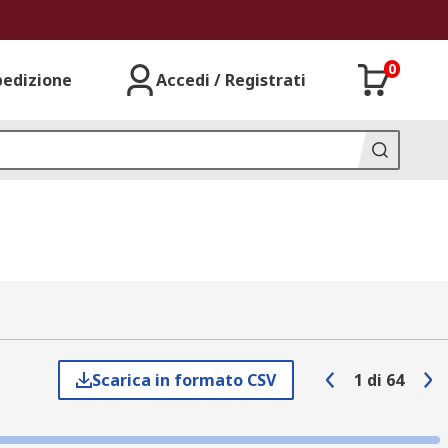
0
pedizione
Accedi / Registrati
Scarica in formato CSV
1
di
64