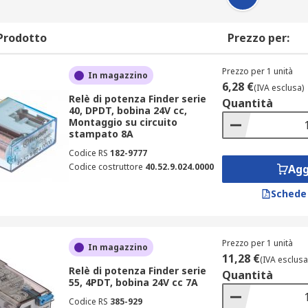
Prodotto
Prezzo per:
Prezzo per 1 unità
In magazzino
6,28 €
(IVA esclusa)
Relè di potenza Finder serie
Quantità
40, DPDT, bobina 24V cc,
Montaggio su circuito
stampato 8A
Codice RS
182-9777
Codice costruttore
40.52.9.024.0000
Agg
Schede
Prezzo per 1 unità
In magazzino
11,28 €
(IVA esclusa
Relè di potenza Finder serie
Quantità
55, 4PDT, bobina 24V cc 7A
Codice RS
385-929