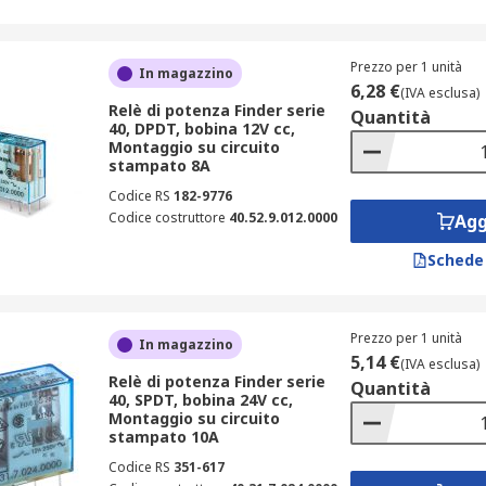
Prezzo per 1 unità
In magazzino
6,28 €
(IVA esclusa)
Relè di potenza Finder serie
Quantità
40, DPDT, bobina 12V cc,
Montaggio su circuito
stampato 8A
Codice RS
182-9776
Codice costruttore
40.52.9.012.0000
Agg
Schede
Prezzo per 1 unità
In magazzino
5,14 €
(IVA esclusa)
Relè di potenza Finder serie
Quantità
40, SPDT, bobina 24V cc,
Montaggio su circuito
stampato 10A
Codice RS
351-617