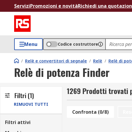
Servizi
Promozioni e novità
Richiedi una quotazio
Menu
Codice costruttore
/
Relè e convertitori di segnale
/
Relè
/
Relè di po
Relè di potenza Finder
1269 Prodotti trovati 
Filtri
(1)
RIMUOVI TUTTI
Confronta (0/8)
Res
Filtri attivi