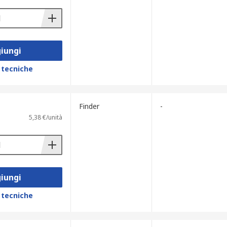
iungi
 tecniche
Finder
-
5,38 €/unità
iungi
 tecniche