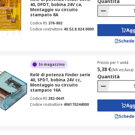
Quantità
40, DPDT, bobina 24V ca,
Montaggio su circuito
stampato 8A
Codice RS
376-802
Codice costruttore
40.52.8.024.0000
Agg
Schede
Prezzo per 1 unità
In magazzino
5,38 €
(IVA esclusa)
Relè di potenza Finder serie
Quantità
40, SPDT, bobina 24V cc,
Montaggio su circuito
stampato 16A
Codice RS
282-6641
Codice costruttore
406170244000
Agg
Schede