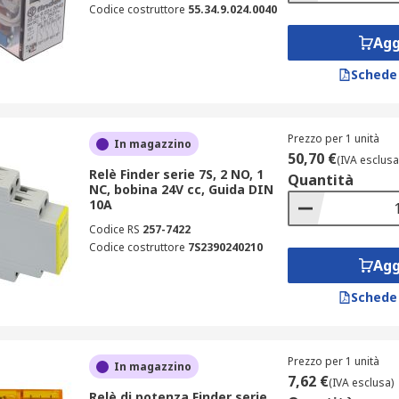
Codice costruttore
55.34.9.024.0040
Agg
Schede
Prezzo per 1 unità
In magazzino
50,70 €
(IVA esclusa
Relè Finder serie 7S, 2 NO, 1
Quantità
NC, bobina 24V cc, Guida DIN
10A
Codice RS
257-7422
Codice costruttore
7S2390240210
Agg
Schede
Prezzo per 1 unità
In magazzino
7,62 €
(IVA esclusa)
Relè di potenza Finder serie