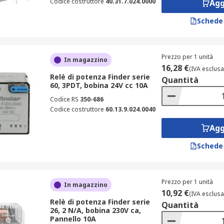
Codice costruttore
40.31.7.024.0000
Agg
Schede
Prezzo per 1 unità
In magazzino
16,28 €
(IVA esclusa
Relè di potenza Finder serie
Quantità
60, 3PDT, bobina 24V cc 10A
Codice RS
350-686
Codice costruttore
60.13.9.024.0040
Agg
Schede
Prezzo per 1 unità
In magazzino
10,92 €
(IVA esclusa
Relè di potenza Finder serie
Quantità
26, 2 N/A, bobina 230V ca,
Pannello 10A