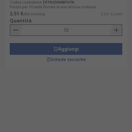
Codice costruttore
ZXTN25060BFHTA
Prezzo per 10 unità (fornito in una striscia continua)
2,51 €
(IVA esclusa)
0,251 €/unità
Quantità
Aggiungi
Schede tecniche