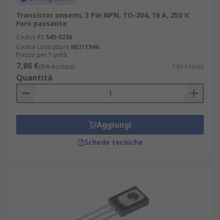
trattato con determinati prodotti chimici o
impurità, è possibile far sì che il materiale e gli
Transistor onsemi, 3 Pin NPN, TO-204, 16 A, 250 V,
Foro passante
elettroni si comportino in modo diverso. Questo
processo è chiamato doping (drogaggio) e
Codice RS
545-0236
Codice costruttore
MJ21194G
migliora la capacità dei semiconduttori di
Prezzo per 1 unità
condurre l'elettricità.
7,86 €
(IVA esclusa)
7,86 €/unità
Quantità
Transistor bipolare funzionamento
I transistor bipolari hanno due funzioni possibili,
commutazione, e amplificazione. Grazie ai
Aggiungi
dispositivi tre strati di materiale semiconduttore
Schede tecniche
miscelato, l'alimentazione del transistor con una
tensione di segnale consente al componente
discreto di agire come isolante o conduttore.
Questo cambiamento intelligente fornisce ai
transistor due funzioni di base: elettronica di
commutazione (digitale) o elettronica di