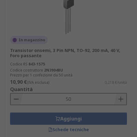
silicone di tipo N leggermente drogato con
un piccolo pezzo di materiale di tipo P
fortemente drogato fissato su un lato.
Poiché la barra di silicio è leggermente
drogata, ha una resistenza molto elevata.
In magazzino
Transistor bipolare BJT
Transistor onsemi, 3 Pin NPN, TO-92, 200 mA, 40 V,
Transistor bipolare NPN
Foro passante
Transistor bipolare PNP
Codice RS
843-1575
Codice costruttore
2N3904BU
Prezzo per 1 confezione da 50 unità
Applicazioni dei transistor bipolari
10,90 €
(IVA esclusa)
0,218 €/unità
Quantità
I transistor sono uno dei componenti discreti più
comunemente utilizzati nei progetti e nei circuiti
elettronici. Sono utilizzati per l'amplificazione di
tutti i tipi di segnali elettrici nei circuiti costituiti
Aggiungi
da singoli componenti piuttosto che da IC (circuiti
integrati).
Schede tecniche